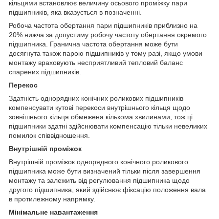
кільцями встановлює величину осьового проміжку пари
підшипників, яка вказується в позначенні.
Робоча частота обертання пари підшипників приблизно на
20% нижча за допустиму робочу частоту обертання окремого
підшипника. Гранична частота обертання може бути
досягнута також парою підшипників у тому разі, якщо умови
монтажу враховують несприятливий тепловий баланс
спарених підшипників.
Перекос
Здатність однорядних конічних роликових підшипників
компенсувати кутові перекоси внутрішнього кільця щодо
зовнішнього кільця обмежена кількома хвилинами, тож ці
підшипники здатні здійснювати компенсацію тільки невеликих
помилок співвідношення.
Внутрішній проміжок
Внутрішній проміжок однорядного конічного роликового
підшипника може бути визначений тільки після завершення
монтажу та залежить від регулювання підшипника щодо
другого підшипника, який здійснює фіксацію положення вала
в протилежному напрямку.
Мінімальне навантаження