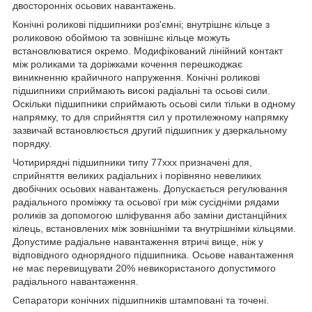
двосторонніх осьових навантажень.
Конічні роликові підшипники роз'ємні; внутрішнє кільце з
роликовою обоймою та зовнішнє кільце можуть
встановлюватися окремо. Модифікований лінійний контакт
між роликами та доріжками кочення перешкоджає
виникненню крайичного напруження. Конічні роликові
підшипники сприймають високі радіальні та осьові сили.
Оскільки підшипники сприймають осьові сили тільки в одному
напрямку, то для сприйняття сил у протилежному напрямку
зазвичай встановлюється другий підшипник у дзеркальному
порядку.
Чотирирядні підшипники типу 77ххх призначені для,
сприйняття великих радіальних і порівняно невеликих
двобічних осьових навантажень. Допускається регулювання
радіального проміжку та осьової гри між сусідніми рядами
роликів за допомогою шліфування або заміни дистанційних
кілець, встановлених між зовнішніми та внутрішніми кільцями.
Допустиме радіальне навантаження втричі вище, ніж у
відповідного однорядного підшипника. Осьове навантаження
не має перевищувати 20% невикористаного допустимого
радіального навантаження.
Сепаратори конічних підшипників штамповані та точені.