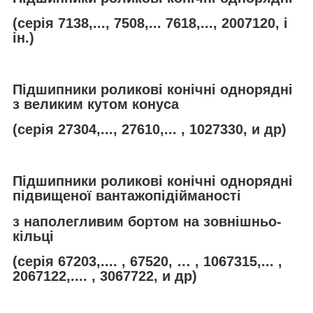
(серія 7138,..., 7508,... 7618,..., 2007120, і
ін.)
Підшипники роликові конічні однорядні
з великим кутом конуса
(серія 27304,..., 27610,... , 1027330, и др)
Підшипники роликові конічні однорядні
підвищеної вантажопідійманості
з наполегливим бортом на зовнішньо-
кільці
(серія 67203,.... , 67520, … , 1067315,... ,
2067122,.... , 3067722, и др)