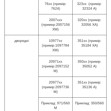
76хх (примір:
323хх (примір:
7624)
32324 А)
2007ххх
320хх (примір:
(пример:2007156
32056 ХА)
ХМ)
дворядні
10977хх
351хх (примір:
(примір:1097784
35184 ХА)
ХМ)
20971хх
350хх (примір:
(примір:2097152
35052 А)
М)
20977хх
351хх (примір:
(примір:2097736
35136 А)
М)
Приклад: 971/560
Приклад: 350/560
М