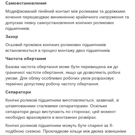
Самовстановлення
Модифікований лінійний контакт між роликами та доріжками
кочення перешкоджає виникненню крайичного напруження та
допускає певну самоустановлення конічних роликових
підшипників.
Зазор
Осьовий проміжок конічних роликових підшипників
встановлюється в процесі монтажу двох підшипників.
Частота обертання
Базова частота обертання може бути перевищена аж до
граничної частоти обертання, якщо це дозволяють робочі
умови. Для обліку особливих робочих умов розраховує
термічно допустиму робочу частоту обертання.
Сепаратори
Конічні роликові підшипники виготовляються, зазвичай, зі
штампованими сталевими сепараторами. Оскільки
сепаратори дещо виступають по сторонах, цей момент
необхідно враховувати в монтажних розмірах.
Конічні роликові підшипники можуть бути спарені за Х-
подібною схемою. Прокладкове кільце між двома зовнішніми