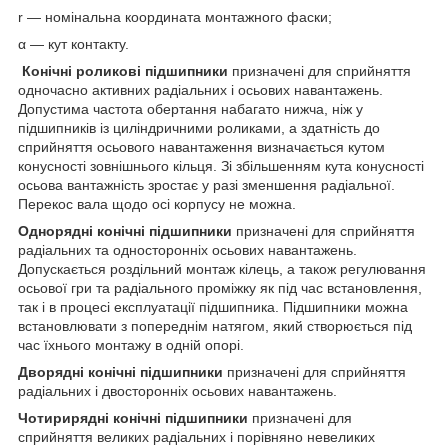
r — номінальна координата монтажного фаски;
α — кут контакту.
Конічні роликові підшипники
призначені для сприйняття
одночасно активних радіальних і осьових навантажень.
Допустима частота обертання набагато нижча, ніж у
підшипників із циліндричними роликами, а здатність до
сприйняття осьового навантаження визначається кутом
конусності зовнішнього кільця. Зі збільшенням кута конусності
осьова вантажність зростає у разі зменшення радіальної.
Перекос вала щодо осі корпусу не можна.
Однорядні конічні підшипники
призначені для сприйняття
радіальних та односторонніх осьових навантажень.
Допускається роздільний монтаж кілець, а також регулювання
осьової гри та радіального проміжку як під час встановлення,
так і в процесі експлуатації підшипника. Підшипники можна
встановлювати з попереднім натягом, який створюється під
час їхнього монтажу в одній опорі.
Дворядні конічні підшипники
призначені для сприйняття
радіальних і двосторонніх осьових навантажень.
Чотирирядні конічні підшипники
призначені для
сприйняття великих радіальних і порівняно невеликих