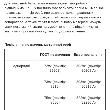
Для того, щоб була гарантована задовільна робота
підшипників, на них постійно має впливати певна мінімальна
навантаження. Це особливо важливо, коли підшипники
працюють за високих швидкостей, коли сили інерції кульок і
сепаратора, а також тертя в мастильному матеріалі можуть
мати негативний вплив на умови кочення в підшипнику та
викликати прослизання кульок по доріжці кочення.
Порівняння позначень метричної серії
ГОСТ
позначення
Евро
позначення
однорядні
72хх (примір:
302хх (примір:
72203)
30203 А)
73хх (примір:
303хх (примір:
7318)
30318 А)
75хх (примір:
322хх (примір:
7530)
32230 А)