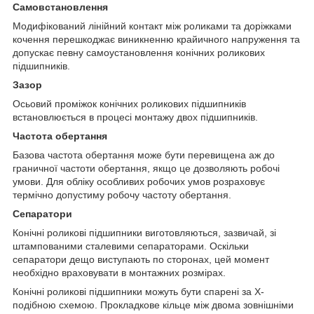
Самовстановлення
Модифікований лінійний контакт між роликами та доріжками
кочення перешкоджає виникненню крайичного напруження та
допускає певну самоустановлення конічних роликових
підшипників.
Зазор
Осьовий проміжок конічних роликових підшипників
встановлюється в процесі монтажу двох підшипників.
Частота обертання
Базова частота обертання може бути перевищена аж до
граничної частоти обертання, якщо це дозволяють робочі
умови. Для обліку особливих робочих умов розраховує
термічно допустиму робочу частоту обертання.
Сепаратори
Конічні роликові підшипники виготовляються, зазвичай, зі
штампованими сталевими сепараторами. Оскільки
сепаратори дещо виступають по сторонах, цей момент
необхідно враховувати в монтажних розмірах.
Конічні роликові підшипники можуть бути спарені за Х-
подібною схемою. Прокладкове кільце між двома зовнішніми