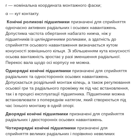
r — номінальна координата монтажного фаски;
α — кут контакту.
Конічні роликові підшипники
призначені для сприйняття
одночасно активних радіальних і осьових навантажень.
Допустима частота обертання набагато нижча, ніж у
підшипників із циліндричними роликами, а здатність до
сприйняття осьового навантаження визначається кутом
конусності зовнішнього кільця. Зі збільшенням кута конусності
осьова вантажність зростає у разі зменшення радіальної.
Перекос вала щодо осі корпусу не можна.
Однорядні конічні підшипники
призначені для сприйняття
радіальних та односторонніх осьових навантажень.
Допускається роздільний монтаж кілець, а також регулювання
осьової гри та радіального проміжку як під час встановлення,
так і в процесі експлуатації підшипника. Підшипники можна
встановлювати з попереднім натягом, який створюється під
час їхнього монтажу в одній опорі.
Дворядні конічні підшипники
призначені для сприйняття
радіальних і двосторонніх осьових навантажень.
Чотирирядні конічні підшипники
призначені для
сприйняття великих радіальних і порівняно невеликих