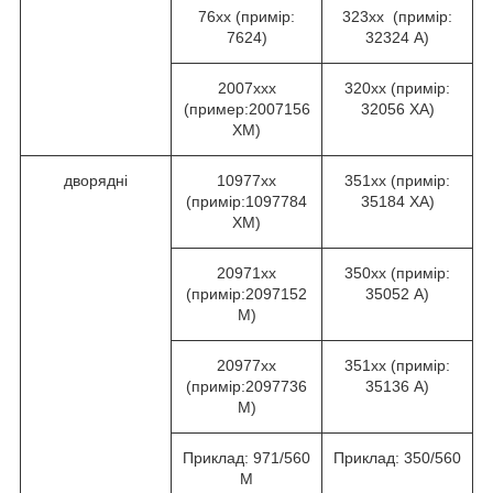
76хх (примір:
323хх (примір:
7624)
32324 А)
2007ххх
320хх (примір:
(пример:2007156
32056 ХА)
ХМ)
дворядні
10977хх
351хх (примір:
(примір:1097784
35184 ХА)
ХМ)
20971хх
350хх (примір:
(примір:2097152
35052 А)
М)
20977хх
351хх (примір:
(примір:2097736
35136 А)
М)
Приклад: 971/560
Приклад: 350/560
М