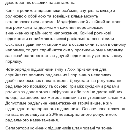
двосторонніх осьових навантажень.
Конічні роликові підшипники роз'ємні; внутрішнє кільце з
роликовою обоймою та зовнішнє кільце можуть
встановлюватися окремо. Модифікований лінійний контакт
між роликами та доріжками кочення перешкоджає
виникненню крайичного напруження. Конічні роликові
підшипники сприймають високі радіальні та осьові сили.
Оскільки підшипники сприймають осьові сили тільки в одному
напрямку, то для сприйняття сил у протилежному напрямку
зазвичай встановлюється другий підшипник у дзеркальному
порядку.
Чотирирядні підшипники типу 77ххх призначені для,
сприйняття великих радіальних і порівняно невеликих
двобічних осьових навантажень. Допускається регулювання
радіального проміжку та осьової гри між сусідніми рядами
роликів за допомогою шліфування або заміни дистанційних
кілець, встановлених між зовнішніми та внутрішніми кільцями.
Допустиме радіальне навантаження втричі вище, ніж у
відповідного однорядного підшипника. Осьове навантаження
не має перевищувати 20% невикористаного допустимого
радіального навантаження.
Сепаратори конічних підшипників штамповані та точені.