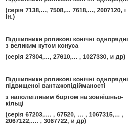
(серія 7138,..., 7508,... 7618,..., 2007120, і
ін.)
Підшипники роликові конічні однорядні
з великим кутом конуса
(серія 27304,..., 27610,... , 1027330, и др)
Підшипники роликові конічні однорядні
підвищеної вантажопідійманості
з наполегливим бортом на зовнішньо-
кільці
(серія 67203,.... , 67520, … , 1067315,... ,
2067122,.... , 3067722, и др)