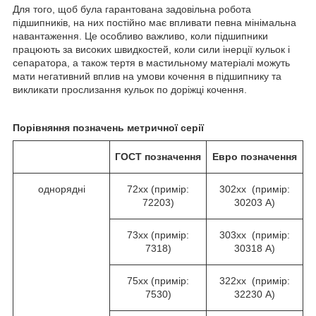
Для того, щоб була гарантована задовільна робота
підшипників, на них постійно має впливати певна мінімальна
навантаження. Це особливо важливо, коли підшипники
працюють за високих швидкостей, коли сили інерції кульок і
сепаратора, а також тертя в мастильному матеріалі можуть
мати негативний вплив на умови кочення в підшипнику та
викликати прослизання кульок по доріжці кочення.
Порівняння позначень метричної серії
ГОСТ
позначення
Евро
позначення
однорядні
72хх (примір:
302хх (примір:
72203)
30203 А)
73хх (примір:
303хх (примір:
7318)
30318 А)
75хх (примір:
322хх (примір:
7530)
32230 А)