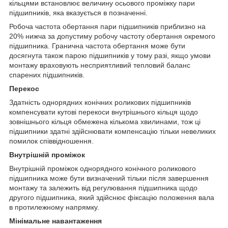
кільцями встановлює величину осьового проміжку пари
підшипників, яка вказується в позначенні.
Робоча частота обертання пари підшипників приблизно на
20% нижча за допустиму робочу частоту обертання окремого
підшипника. Гранична частота обертання може бути
досягнута також парою підшипників у тому разі, якщо умови
монтажу враховують несприятливий тепловий баланс
спарених підшипників.
Перекос
Здатність однорядних конічних роликових підшипників
компенсувати кутові перекоси внутрішнього кільця щодо
зовнішнього кільця обмежена кількома хвилинами, тож ці
підшипники здатні здійснювати компенсацію тільки невеликих
помилок співвідношення.
Внутрішній проміжок
Внутрішній проміжок однорядного конічного роликового
підшипника може бути визначений тільки після завершення
монтажу та залежить від регулювання підшипника щодо
другого підшипника, який здійснює фіксацію положення вала
в протилежному напрямку.
Мінімальне навантаження