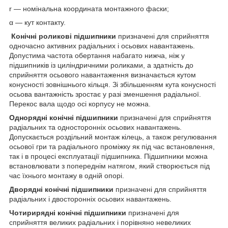
r — номінальна координата монтажного фаски;
α — кут контакту.
Конічні роликові підшипники
призначені для сприйняття
одночасно активних радіальних і осьових навантажень.
Допустима частота обертання набагато нижча, ніж у
підшипників із циліндричними роликами, а здатність до
сприйняття осьового навантаження визначається кутом
конусності зовнішнього кільця. Зі збільшенням кута конусності
осьова вантажність зростає у разі зменшення радіальної.
Перекос вала щодо осі корпусу не можна.
Однорядні конічні підшипники
призначені для сприйняття
радіальних та односторонніх осьових навантажень.
Допускається роздільний монтаж кілець, а також регулювання
осьової гри та радіального проміжку як під час встановлення,
так і в процесі експлуатації підшипника. Підшипники можна
встановлювати з попереднім натягом, який створюється під
час їхнього монтажу в одній опорі.
Дворядні конічні підшипники
призначені для сприйняття
радіальних і двосторонніх осьових навантажень.
Чотирирядні конічні підшипники
призначені для
сприйняття великих радіальних і порівняно невеликих