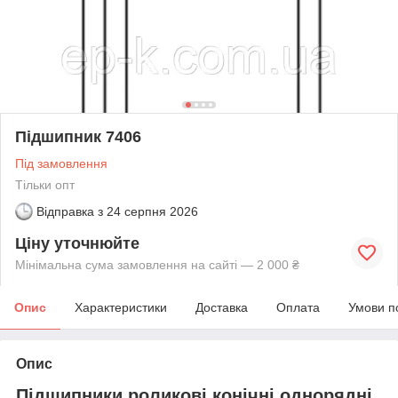
Підшипник 7406
Під замовлення
Тільки опт
Відправка з
24 серпня 2026
Ціну уточнюйте
Мінімальна сума замовлення на сайті — 2 000 ₴
Опис
Характеристики
Доставка
Оплата
Умови п
Опис
Підшипники роликові конічні однорядні