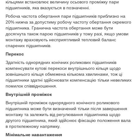
кільцями встановлює величину осьового проміжку пари
підшипників, яка вказується в позначенні.
Робоча частота обертання пари підшипників приблизно на
20% нижча за допустиму робочу частоту обертання окремого
підшипника. Гранична частота обертання може бути
досягнута також парою підшипників у тому разі, якщо умови
монтажу враховують несприятливий тепловий баланс
спарених підшипників.
Перекос
Здатність однорядних конічних роликових підшипників
компенсувати кутові перекоси внутрішнього кільця щодо
зовнішнього кільця обмежена кількома хвилинами, тож ці
підшипники здатні здійснювати компенсацію тільки невеликих
помилок співвідношення.
Внутрішній проміжок
Внутрішній проміжок однорядного конічного роликового
підшипника може бути визначений тільки після завершення
монтажу та залежить від регулювання підшипника щодо
другого підшипника, який здійснює фіксацію положення вала
в протилежному напрямку.
Мінімальне навантаження