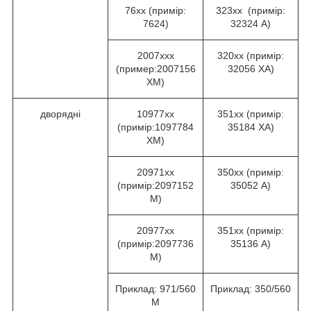
76хх (примір:
323хх (примір:
7624)
32324 А)
2007ххх
320хх (примір:
(пример:2007156
32056 ХА)
ХМ)
дворядні
10977хх
351хх (примір:
(примір:1097784
35184 ХА)
ХМ)
20971хх
350хх (примір:
(примір:2097152
35052 А)
М)
20977хх
351хх (примір:
(примір:2097736
35136 А)
М)
Приклад: 971/560
Приклад: 350/560
М