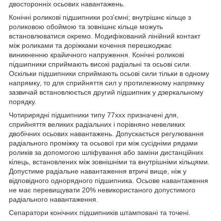
двосторонніх осьових навантажень.
Конічні роликові підшипники роз'ємні; внутрішнє кільце з
роликовою обоймою та зовнішнє кільце можуть
встановлюватися окремо. Модифікований лінійний контакт
між роликами та доріжками кочення перешкоджає
виникненню крайичного напруження. Конічні роликові
підшипники сприймають високі радіальні та осьові сили.
Оскільки підшипники сприймають осьові сили тільки в одному
напрямку, то для сприйняття сил у протилежному напрямку
зазвичай встановлюється другий підшипник у дзеркальному
порядку.
Чотирирядні підшипники типу 77ххх призначені для,
сприйняття великих радіальних і порівняно невеликих
двобічних осьових навантажень. Допускається регулювання
радіального проміжку та осьової гри між сусідніми рядами
роликів за допомогою шліфування або заміни дистанційних
кілець, встановлених між зовнішніми та внутрішніми кільцями.
Допустиме радіальне навантаження втричі вище, ніж у
відповідного однорядного підшипника. Осьове навантаження
не має перевищувати 20% невикористаного допустимого
радіального навантаження.
Сепаратори конічних підшипників штамповані та точені.