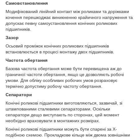
Самовстановлення
Модифікований лінійний контакт між роликами та доріжками
кочення перешкоджає виникненню крайичного напруження та
допускає певну самоустановлення конічних роликових
підшипників.
Зазор
Осьовий проміжок конічних роликових підшипників
встановлюється в процесі монтажу двох підшипників.
Частота обертання
Базова частота обертання може бути перевищена аж до
граничної частоти обертання, якщо це дозволяють робочі
умови. Для обліку особливих робочих умов розраховує
термічно допустиму робочу частоту обертання.
Сепаратори
Конічні роликові підшипники виготовляються, зазвичай, зі
штампованими сталевими сепараторами. Оскільки
сепаратори дещо виступають по сторонах, цей момент
необхідно враховувати в монтажних розмірах.
Конічні роликові підшипники можуть бути спарені за Х-
подібною схемою. Прокладкове кільце між двома зовнішніми