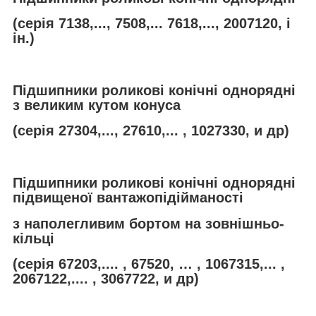
(серія 7138,..., 7508,... 7618,..., 2007120, і
ін.)
Підшипники роликові конічні однорядні
з великим кутом конуса
(серія 27304,..., 27610,... , 1027330, и др)
Підшипники роликові конічні однорядні
підвищеної вантажопідійманості
з наполегливим бортом на зовнішньо-
кільці
(серія 67203,.... , 67520, … , 1067315,... ,
2067122,.... , 3067722, и др)