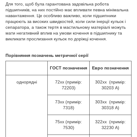
Для того, щоб була гарантована задовільна робота
підшипників, на них постійно має впливати певна мінімальна
навантаження. Це особливо важливо, коли підшипники
працюють за високих швидкостей, коли сили інерції кульок і
сепаратора, а також тертя в мастильному матеріалі можуть
мати негативний вплив на умови кочення в підшипнику та
викликати прослизання кульок по доріжці кочення.
Порівняння позначень метричної серії
ГОСТ
позначення
Евро
позначення
однорядні
72хх (примір:
302хх (примір:
72203)
30203 А)
73хх (примір:
303хх (примір:
7318)
30318 А)
75хх (примір:
322хх (примір:
7530)
32230 А)