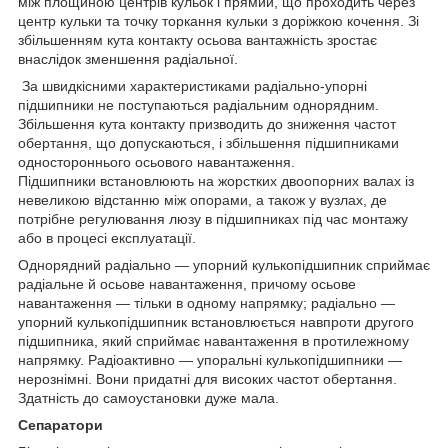
між площиною центрів кульок і прямий, що проходить через
центр кульки та точку торкання кульки з доріжкою кочення. Зі
збільшенням кута контакту осьова вантажність зростає
внаслідок зменшення радіальної.
За швидкісними характеристиками радіально-упорні
підшипники не поступаються радіальним однорядним.
Збільшення кута контакту призводить до зниження частот
обертання, що допускаються, і збільшення підшипниками
одностороннього осьового навантаження.
Підшипники встановлюють на жорстких двоопорних валах із
невеликою відстанню між опорами, а також у вузлах, де
потрібне регулювання люзу в підшипниках під час монтажу
або в процесі експлуатації.
Однорядний радіально — упорний кулькопідшипник сприймає
радіальне й осьове навантаження, причому осьове
навантаження — тільки в одному напрямку; радіально —
упорний кулькопідшипник встановлюється навпроти другого
підшипника, який сприймає навантаження в протилежному
напрямку. Радіоактивно — упоральні кулькопідшипники —
нерознімні. Вони придатні для високих частот обертання.
Здатність до самоустановки дуже мала.
Сепаратори