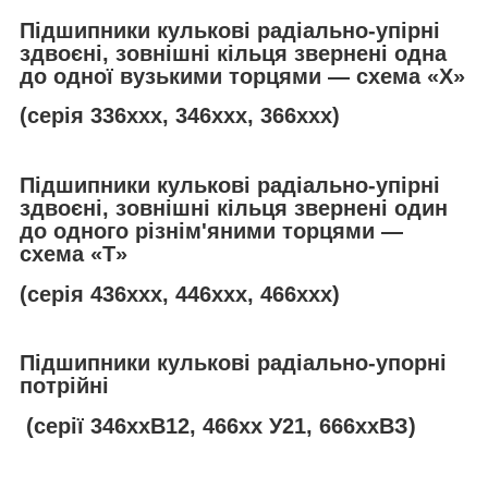
Підшипники кулькові радіально-упірні
здвоєні, зовнішні кільця звернені одна
до одної вузькими торцями — схема «Х»
(серія 336ххх, 346ххх, 366ххх)
Підшипники кулькові радіально-упірні
здвоєні, зовнішні кільця звернені один
до одного різнім'яними торцями —
схема «
T
»
(серія 436ххх, 446ххх, 466ххх)
Підшипники кулькові радіально-упорні
потрійні
(серії 346ххВ12, 466хх У21, 666ххВЗ)