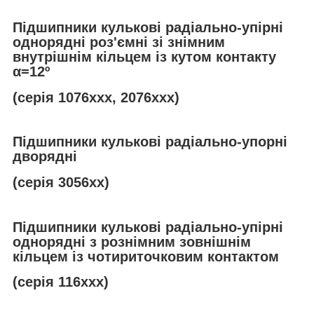
Підшипники кулькові радіально-упірні
однорядні роз'ємні зі знімним
внутрішнім кільцем із кутом контакту
α
=12º
(серія 1076ххх, 2076ххх)
Підшипники кулькові радіально-упорні
дворядні
(серія 3056хх)
Підшипники кулькові радіально-упірні
однорядні з рознімним зовнішнім
кільцем із чотириточковим контактом
(серія 116ххх)