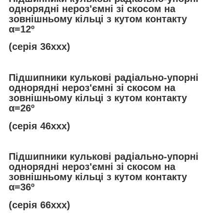
однорядні нероз'ємні зі скосом на
зовнішньому кільці з кутом контакту
α
=12º
(серія 36ххх)
Підшипники кулькові радіально-упорні
однорядні нероз'ємні зі скосом на
зовнішньому кільці з кутом контакту
α
=26º
(серія 46ххх)
Підшипники кулькові радіально-упорні
однорядні нероз'ємні зі скосом на
зовнішньому кільці з кутом контакту
α
=36º
(серія 66ххх)