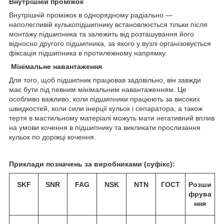
Внутрішній проміжок
Внутрішній проміжок в однорядному радіально —
наполегливій кулькопідшипнику встановлюється тільки після
монтажу підшипника та залежить від розташування його
відносно другого підшипника, за якого у вузлі організовується
фіксація підшипника в протилежному напрямку.
Мінімальне навантаження
Для того, щоб підшипник працював задовільно, він завжди
має бути під певним мінімальним навантаженням. Це
особливо важливо, коли підшипники працюють за високих
швидкостей, коли сили інерції кульок і сепаратора, а також
тертя в мастильному матеріалі можуть мати негативний вплив
на умови кочення в підшипнику та викликати прослизання
кульок по доріжці кочення.
Приклади позначень за виробниками (суфікс):
SKF
SNR
FAG
NSK
NTN
ГОСТ
Розши
фрува
ння