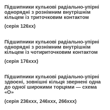
Підшипники кулькові радіально-упірні
однорядні з рознімним внутрішнім
кільцем із триточковим контактом
(серія 126хх)
Підшипники кулькові радіально-упірні
однорядні з рознімним внутрішнім
кільцем із чотириточковим контактом
(серія 176ххх)
Підшипники кулькові радіально-упірні
здвоєні, зовнішні кільця звернені одна
до одної широкими торцями — схема
«О»
(серія 236ххх, 246ххх, 266ххх)