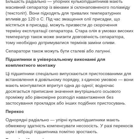
Більшість радіально — упорних кулькопідшипників мають
масивний сепаратор із вікнами зі склонаповненого поліаміду
(текстоліт). Вони підходять для тривалих температурних
впливів до 120
о
С. Під час змащення олії присадки, що
містяться в присадці, можуть призвести до скорочення
терміну експлуатації сепаратора. Стара олія в умовах високих
температур також може знизити довговічність сепаратора,
тому необхідно дотримуватися термінів заміни оливи.
Сепаратори також можуть бути сталеві або латунні.
Підшипники в універсальному виконанні для
комплектного монтажу
Ці підшипники спеціально випускаються пристосованими для
встановлення в довільному порядку, з єдиною умовою — вони
мають монтуватися впритул одна до одної; водночас
досягається приписане значення внутрішнього осьового
проміжку або рівномірне розподіл навантаження без
застосування прокладок або інших подібних пристосувань.
Перекос
Однорядні радіально — упірні кулькопідшипники мають
обмежену здатність компенсувати несоосість. У разі перекосів
шум і вібрації підшипника помітно зростають.