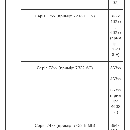
07)
Серія 72хх (примір: 7218 C.TN)
362х,
462хх
,
662хх
(прим
ір:
3621
8 Е)
Серія 73хх (примір: 7322 AC)
363хх
,
463хх
,
663хх
(прим
ір:
4632
2 )
Серія 74хх (примір: 7432 B.МВ)
364х,