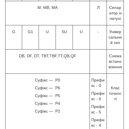
M, MB, MA
Л
Сепар
атор із
латуні
G
G1
U
SU
U
-
Універ
сальни
й тип
DB, DF, DT, TBT,TBF,TT,QB,QF
Схема
встано
влення
Суфікс — P0
Префи
кс - 0
Суфікс — P6
Клас
Префи
точнос
Суфікс — P5
кс - 6
ті
Суфікс — P4
Префи
Суфікс — P2
кс - 5
Префи
кс - 4