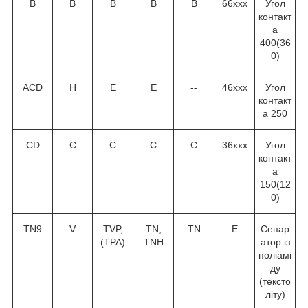
В
В
В
В
В
66ххх
Угол
контакт
а
40
0
(36
0
)
ACD
H
E
E
--
46ххх
Угол
контакт
а 25
0
CD
C
C
C
C
36ххх
Угол
контакт
а
15
0
(12
0
)
TN9
V
TVP,
TN,
TN
Е
Сепар
(TPA)
TNH
атор із
поліамі
ду
(тексто
літу)