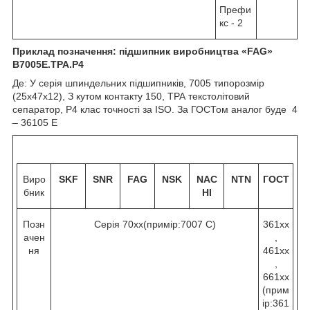
Префи
кс - 2
Приклад позначення: підшипник виробництва «
FAG
»
B
7005Е.
TPA
.
P
4
Де: У серія шпиндельних підшипників, 7005 типорозмір
(25х47х12), З кутом контакту 15
0
, ТРА текстолітовий
сепаратор, Р4 клас точності за ISO. За ГОСТом аналог буде 4
– 36105 Е
Виро
SKF
SNR
FAG
NSK
NAC
NTN
ГОСТ
бник
HI
Позн
Серія 70хх(примір:7007 C)
361хх
ачен
,
ня
461хх
,
661хх
(прим
ір:361