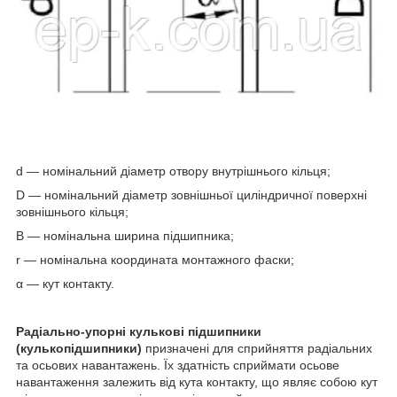
d — номінальний діаметр отвору внутрішнього кільця;
D — номінальний діаметр зовнішньої циліндричної поверхні
зовнішнього кільця;
B — номінальна ширина підшипника;
r — номінальна координата монтажного фаски;
α — кут контакту.
Радіально-упорні кулькові підшипники
(кулькопідшипники)
призначені для сприйняття радіальних
та осьових навантажень. Їх здатність сприймати осьове
навантаження залежить від кута контакту, що являє собою кут