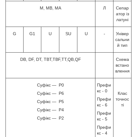
M, MB, MA
Л
Сепар
атор із
латуні
G
G1
U
SU
U
-
Універ
сальни
й тип
DB, DF, DT, TBT,TBF,TT,QB,QF
Схема
встано
влення
Суфікс — P0
Префи
кс - 0
Суфікс — P6
Клас
Префи
точнос
Суфікс — P5
кс - 6
ті
Суфікс — P4
Префи
Суфікс — P2
кс - 5
Префи
кс - 4