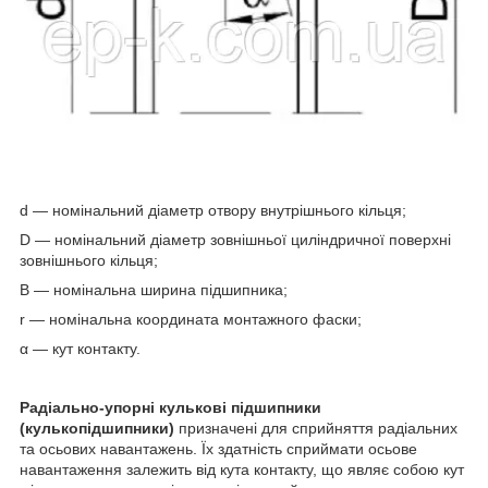
d — номінальний діаметр отвору внутрішнього кільця;
D — номінальний діаметр зовнішньої циліндричної поверхні
зовнішнього кільця;
B — номінальна ширина підшипника;
r — номінальна координата монтажного фаски;
α — кут контакту.
Радіально-упорні кулькові підшипники
(кулькопідшипники)
призначені для сприйняття радіальних
та осьових навантажень. Їх здатність сприймати осьове
навантаження залежить від кута контакту, що являє собою кут