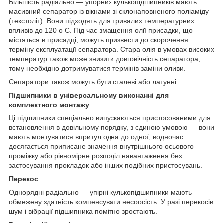
Більшість радіально — упорних кулькопідшипників мають
масивний сепаратор із вікнами зі склонаповненого поліаміду
(текстоліт). Вони підходять для тривалих температурних
впливів до 120
о
С. Під час змащення олії присадки, що
містяться в присадці, можуть призвести до скорочення
терміну експлуатації сепаратора. Стара олія в умовах високих
температур також може знизити довговічність сепаратора,
тому необхідно дотримуватися термінів заміни оливи.
Сепаратори також можуть бути сталеві або латунні.
Підшипники в універсальному виконанні для
комплектного монтажу
Ці підшипники спеціально випускаються пристосованими для
встановлення в довільному порядку, з єдиною умовою — вони
мають монтуватися впритул одна до одної; водночас
досягається приписане значення внутрішнього осьового
проміжку або рівномірне розподіл навантаження без
застосування прокладок або інших подібних пристосувань.
Перекос
Однорядні радіально — упірні кулькопідшипники мають
обмежену здатність компенсувати несоосість. У разі перекосів
шум і вібрації підшипника помітно зростають.