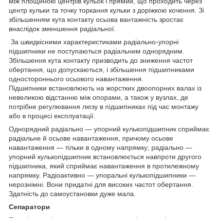
між площиною центрів кульок і прямий, що проходить через
центр кульки та точку торкання кульки з доріжкою кочення. Зі
збільшенням кута контакту осьова вантажність зростає
внаслідок зменшення радіальної.
За швидкісними характеристиками радіально-упорні
підшипники не поступаються радіальним однорядним.
Збільшення кута контакту призводить до зниження частот
обертання, що допускаються, і збільшення підшипниками
одностороннього осьового навантаження.
Підшипники встановлюють на жорстких двоопорних валах із
невеликою відстанню між опорами, а також у вузлах, де
потрібне регулювання люзу в підшипниках під час монтажу
або в процесі експлуатації.
Однорядний радіально — упорний кулькопідшипник сприймає
радіальне й осьове навантаження, причому осьове
навантаження — тільки в одному напрямку; радіально —
упорний кулькопідшипник встановлюється навпроти другого
підшипника, який сприймає навантаження в протилежному
напрямку. Радіоактивно — упоральні кулькопідшипники —
нерознімні. Вони придатні для високих частот обертання.
Здатність до самоустановки дуже мала.
Сепаратори