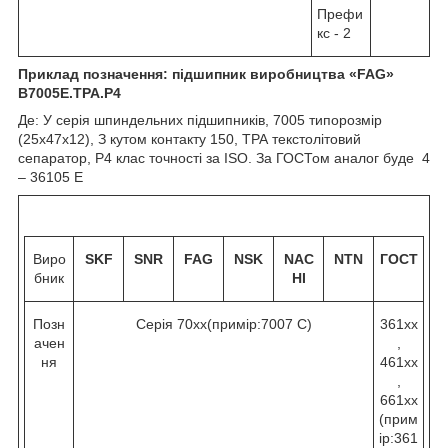
Префи
кс - 2
Приклад позначення: підшипник виробництва «
FAG
»
B
7005Е.
TPA
.
P
4
Де: У серія шпиндельних підшипників, 7005 типорозмір
(25х47х12), З кутом контакту 15
0
, ТРА текстолітовий
сепаратор, Р4 клас точності за ISO. За ГОСТом аналог буде 4
– 36105 Е
Виро
SKF
SNR
FAG
NSK
NAC
NTN
ГОСТ
бник
HI
Позн
Серія 70хх(примір:7007 C)
361хх
ачен
,
ня
461хх
,
661хх
(прим
ір:361