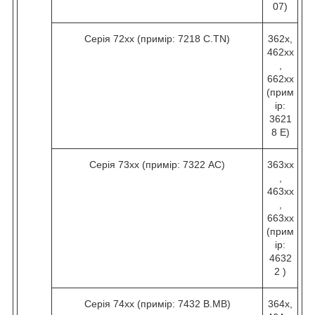
07)
Серія 72хх (примір: 7218 C.TN)
362х,
462хх
,
662хх
(прим
ір:
3621
8 Е)
Серія 73хх (примір: 7322 AC)
363хх
,
463хх
,
663хх
(прим
ір:
4632
2 )
Серія 74хх (примір: 7432 B.МВ)
364х,