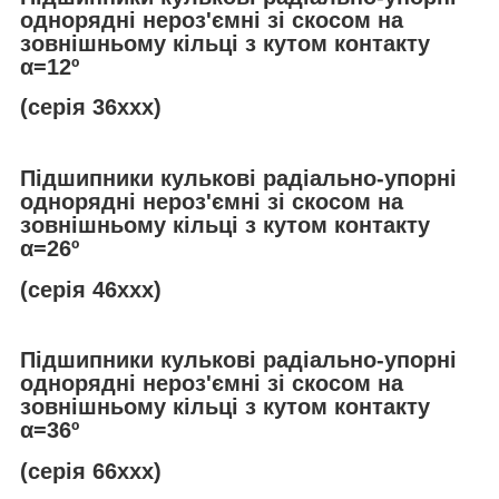
однорядні нероз'ємні зі скосом на
зовнішньому кільці з кутом контакту
α
=12º
(серія 36ххх)
Підшипники кулькові радіально-упорні
однорядні нероз'ємні зі скосом на
зовнішньому кільці з кутом контакту
α
=26º
(серія 46ххх)
Підшипники кулькові радіально-упорні
однорядні нероз'ємні зі скосом на
зовнішньому кільці з кутом контакту
α
=36º
(серія 66ххх)