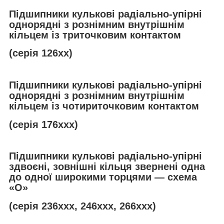
Підшипники кулькові радіально-упірні
однорядні з рознімним внутрішнім
кільцем із триточковим контактом
(серія 126хх)
Підшипники кулькові радіально-упірні
однорядні з рознімним внутрішнім
кільцем із чотириточковим контактом
(серія 176ххх)
Підшипники кулькові радіально-упірні
здвоєні, зовнішні кільця звернені одна
до одної широкими торцями — схема
«О»
(серія 236ххх, 246ххх, 266ххх)