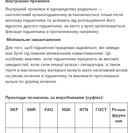
Внутрішній проміжок
Внутрішній проміжок в однорядному радіально —
наполегливій кулькопідшипнику встановлюється тільки після
монтажу підшипника та залежить від розташування його
відносно другого підшипника, за якого у вузлі організовується
фіксація підшипника в протилежному напрямку.
Мінімальне навантаження
Для того, щоб підшипник працював задовільно, він завжди
має бути під певним мінімальним навантаженням. Це
особливо важливо, коли підшипники працюють за високих
швидкостей, коли сили інерції кульок і сепаратора, а також
тертя в мастильному матеріалі можуть мати негативний вплив
на умови кочення в підшипнику та викликати прослизання
кульок по доріжці кочення.
Приклади позначень за виробниками (суфікс):
SKF
SNR
FAG
NSK
NTN
ГОСТ
Розши
фрува
ння