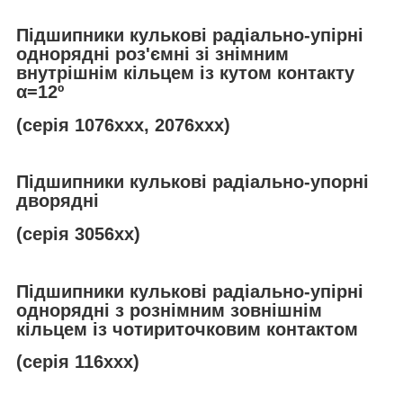
Підшипники кулькові радіально-упірні
однорядні роз'ємні зі знімним
внутрішнім кільцем із кутом контакту
α
=12º
(серія 1076ххх, 2076ххх)
Підшипники кулькові радіально-упорні
дворядні
(серія 3056хх)
Підшипники кулькові радіально-упірні
однорядні з рознімним зовнішнім
кільцем із чотириточковим контактом
(серія 116ххх)