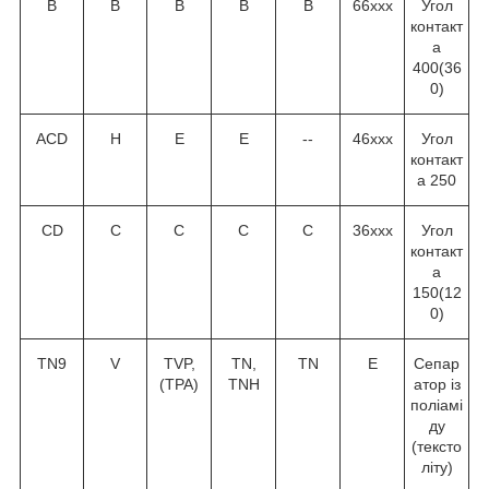
В
В
В
В
В
66ххх
Угол
контакт
а
40
0
(36
0
)
ACD
H
E
E
--
46ххх
Угол
контакт
а 25
0
CD
C
C
C
C
36ххх
Угол
контакт
а
15
0
(12
0
)
TN9
V
TVP,
TN,
TN
Е
Сепар
(TPA)
TNH
атор із
поліамі
ду
(тексто
літу)