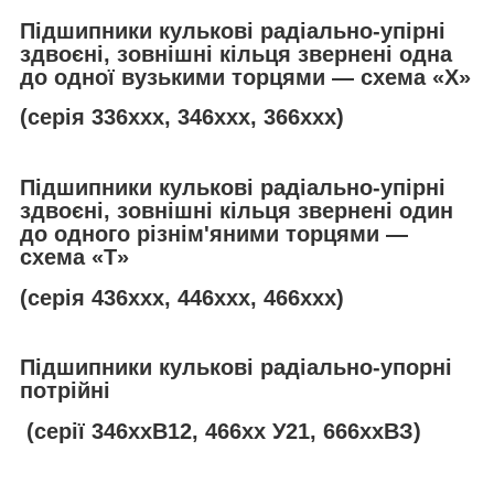
Підшипники кулькові радіально-упірні
здвоєні, зовнішні кільця звернені одна
до одної вузькими торцями — схема «Х»
(серія 336ххх, 346ххх, 366ххх)
Підшипники кулькові радіально-упірні
здвоєні, зовнішні кільця звернені один
до одного різнім'яними торцями —
схема «
T
»
(серія 436ххх, 446ххх, 466ххх)
Підшипники кулькові радіально-упорні
потрійні
(серії 346ххВ12, 466хх У21, 666ххВЗ)