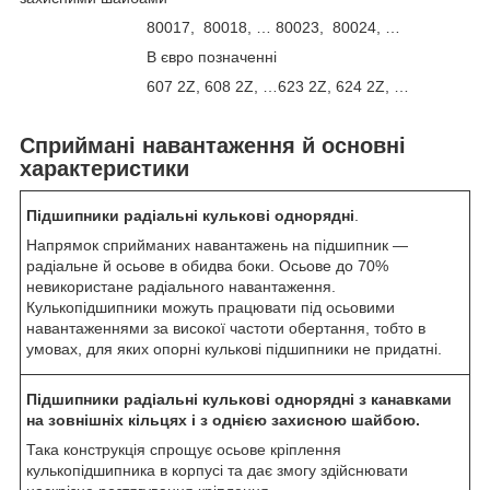
80017, 80018, … 80023, 80024, …
В євро позначенні
607 2Z, 608 2Z, …623 2Z, 624 2Z, …
Сприймані навантаження й основні
характеристики
Підшипники радіальні кулькові однорядні
.
Напрямок сприйманих навантажень на підшипник —
радіальне й осьове в обидва боки. Осьове до 70%
невикористане радіального навантаження.
Кулькопідшипники можуть працювати під осьовими
навантаженнями за високої частоти обертання, тобто в
умовах, для яких опорні кулькові підшипники не придатні.
Підшипники радіальні кулькові однорядні з канавками
на зовнішніх кільцях і з однією захисною шайбою.
Така конструкція спрощує осьове кріплення
кулькопідшипника в корпусі та дає змогу здійснювати