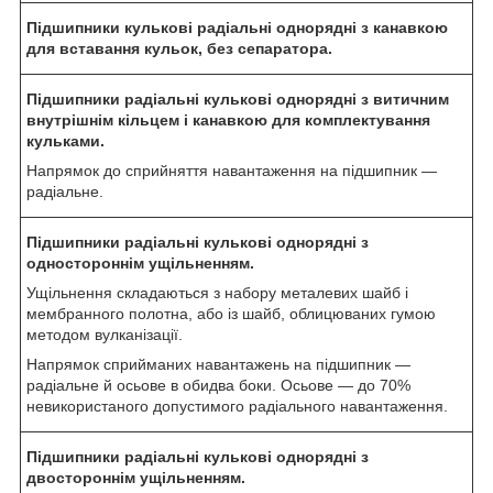
Підшипники кулькові радіальні однорядні з канавкою
для вставання кульок, без сепаратора.
Підшипники радіальні кулькові однорядні з витичним
внутрішнім кільцем і канавкою для комплектування
кульками.
Напрямок до сприйняття навантаження на підшипник —
радіальне.
Підшипники радіальні кулькові однорядні з
одностороннім ущільненням.
Ущільнення складаються з набору металевих шайб і
мембранного полотна, або із шайб, облицюваних гумою
методом вулканізації.
Напрямок сприйманих навантажень на підшипник —
радіальне й осьове в обидва боки. Осьове — до 70%
невикористаного допустимого радіального навантаження.
Підшипники радіальні кулькові однорядні з
двостороннім ущільненням.