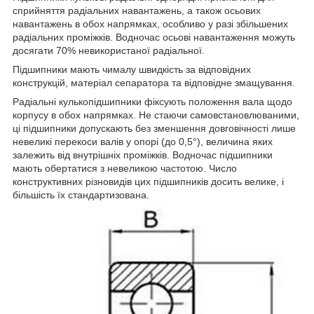
сприйняття радіальних навантажень, а також осьових
навантажень в обох напрямках, особливо у разі збільшених
радіальних проміжків. Водночас осьові навантаження можуть
досягати 70% невикористаної радіальної.
Підшипники мають чималу швидкість за відповідних
конструкцій, матеріал сепаратора та відповідне змащування.
Радіальні кулькопідшипники фіксують положення вала щодо
корпусу в обох напрямках. Не стаючи самовстановлюваними,
ці підшипники допускають без зменшення довговічності лише
невеликі перекоси валів у опорі (до 0,5°), величина яких
залежить від внутрішніх проміжків. Водночас підшипники
мають обертатися з невеликою частотою. Число
конструктивних різновидів цих підшипників досить велике, і
більшість їх стандартизована.