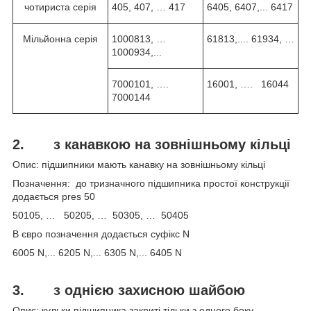
чотириста серія
405, 407, … 417
6405, 6407,... 6417
Мільйонна серія
1000813, …
61813,.... 61934, …
1000934,...
7000101, ….
16001, …. 16044
7000144
2. з канавкою на зовнішньому кільці
Опис: підшипники мають канавку на зовнішньому кільці
Позначення: до тризначного підшипника простої конструкції
додається pres 50
50105, … 50205, … 50305, … 50405
В євро позначення додається суфікс N
6005 N,... 6205 N,... 6305 N,... 6405 N
3.
з однією захисною шайбою
Опис: кульки підшипника закриті тільки з одного боку