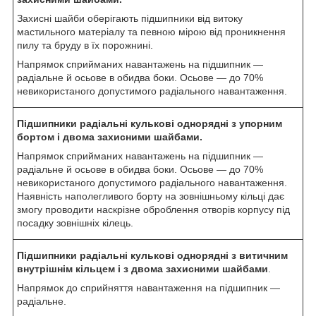
Захисні шайби оберігають підшипники від витоку
мастильного матеріалу та певною мірою від проникнення
пилу та бруду в їх порожнині.
Напрямок сприйманих навантажень на підшипник —
радіальне й осьове в обидва боки. Осьове — до 70%
невикористаного допустимого радіального навантаження.
Підшипники радіальні кулькові однорядні з упорним
бортом і двома захисними шайбами.
Напрямок сприйманих навантажень на підшипник —
радіальне й осьове в обидва боки. Осьове — до 70%
невикористаного допустимого радіального навантаження.
Наявність наполегливого борту на зовнішньому кільці дає
змогу проводити наскрізне оброблення отворів корпусу під
посадку зовнішніх кілець.
Підшипники радіальні кулькові однорядні з витичним
внутрішнім кільцем і з двома захисними шайбами
.
Напрямок до сприйняття навантаження на підшипник —
радіальне.