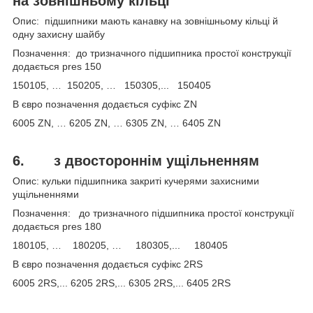
на зовнішньому кільці
Опис: підшипники мають канавку на зовнішньому кільці й
одну захисну шайбу
Позначення: до тризначного підшипника простої конструкції
додається pres 150
150105, … 150205, … 150305,... 150405
В євро позначення додається суфікс ZN
6005 ZN, … 6205 ZN, … 6305 ZN, … 6405 ZN
6.
з двостороннім ущільненням
Опис: кульки підшипника закриті кучерями захисними
ущільненнями
Позначення: до тризначного підшипника простої конструкції
додається pres 180
180105, … 180205, … 180305,... 180405
В євро позначення додається суфікс 2RS
6005 2RS,... 6205 2RS,... 6305 2RS,... 6405 2RS