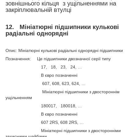
зовнішнього кільця з ущільненнями на
закріплювальній втулці
12.
Мініатюрні підшипники кулькові
радіальні однорядні
Опис: Мініатюрні кулькові радіальні однорядні підшипники
Позначення: Це підшипники двозначної серії типу
17, 18, 23, 24, …
В євро позначенні
607, 608, 623, 624, …
Мініатюрні підшипники з двостороннім
ущільненням
180017, 180018, …
В євро позначенні
607 2RS, 608 2RS, …
Мініатюрні підшипники з двосторонніми
захисними шайбами