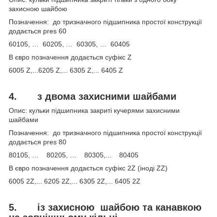
захисною шайбою
Позначення: до тризначного підшипника простої конструкції
додається pres 60
60105, … 60205, … 60305, … 60405
В євро позначення додається суфікс Z
6005 Z,...6205 Z,... 6305 Z,... 6405 Z
4.
з двома захисними шайбами
Опис: кульки підшипника закриті кучерями захисними
шайбами
Позначення: до тризначного підшипника простої конструкції
додається pres 80
80105, … 80205, … 80305,... 80405
В євро позначення додається суфікс 2Z (іноді ZZ)
6005 2Z,... 6205 2Z,... 6305 2Z,... 6405 2Z
5.
із захисною
шайбою та канавкою