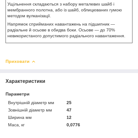
Ущільнення складаються з набору металевих шайб і
мембранного полотна, або із шайб, облицюваних гумою
методом вулканізації.
Напрямок сприйманих навантажень на підшипник —
радіальне й осьове в обидва боки. Осьове — до 70%
невикористаного допустимого радіального навантаження.
Приховати
Характеристики
Параметри
Внутрішній діаметр мм
25
Зовнішній діаметр мм
47
Ширина мм
12
Маса, кг
0,0776