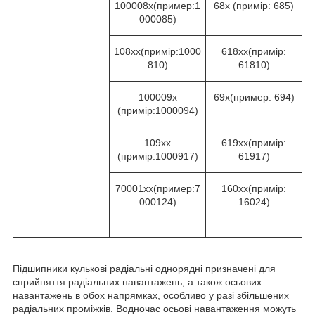
100008х(пример:1
68х (примір: 685)
000085)
108xx(примір:1000
618xx(примір:
810)
61810)
100009х
69х(пример: 694)
(примір:1000094)
109xх
619xx(примір:
(примір:1000917)
61917)
70001хх(пример:7
160хх(примір:
000124)
16024)
Підшипники кулькові радіальні однорядні призначені для
сприйняття радіальних навантажень, а також осьових
навантажень в обох напрямках, особливо у разі збільшених
радіальних проміжків. Водночас осьові навантаження можуть