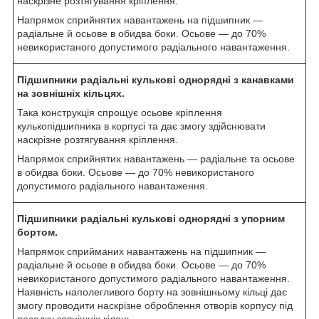
наскрізне розтягування кріплення.
Напрямок сприйнятих навантажень на підшипник —
радіальне й осьове в обидва боки. Осьове — до 70%
невикористаного допустимого радіального навантаження.
Підшипники радіальні кулькові однорядні з канавками
на зовнішніх кільцях.
Така конструкція спрощує осьове кріплення
кулькопідшипника в корпусі та дає змогу здійснювати
наскрізне розтягування кріплення.
Напрямок сприйнятих навантажень — радіальне та осьове
в обидва боки. Осьове — до 70% невикористаного
допустимого радіального навантаження.
Підшипники радіальні кулькові однорядні з упорним
бортом.
Напрямок сприйманих навантажень на підшипник —
радіальне й осьове в обидва боки. Осьове — до 70%
невикористаного допустимого радіального навантаження.
Наявність наполегливого борту на зовнішньому кільці дає
змогу проводити наскрізне оброблення отворів корпусу під
посадку зовнішніх кілець.