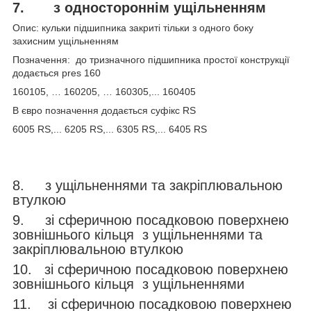
7.
з одностороннім ущільненням
Опис: кульки підшипника закриті тільки з одного боку
захисним ущільненням
Позначення: до тризначного підшипника простої конструкції
додається pres 160
160105, … 160205, … 160305,... 160405
В євро позначення додається суфікс RS
6005 RS,... 6205 RS,... 6305 RS,... 6405 RS
8. з ущільненнями та закріплювальною
втулкою
9. зі сферичною посадковою поверхнею
зовнішнього кільця з ущільненнями та
закріплювальною втулкою
10. зі сферичною посадковою поверхнею
зовнішнього кільця з ущільненнями
11. зі сферичною посадковою поверхнею