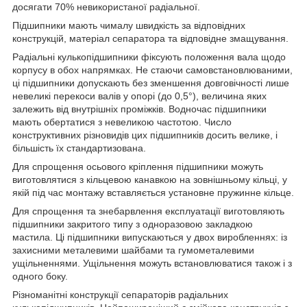
досягати 70% невикористаної радіальної.
Підшипники мають чималу швидкість за відповідних
конструкцій, матеріал сепаратора та відповідне змащування.
Радіальні кулькопідшипники фіксують положення вала щодо
корпусу в обох напрямках. Не стаючи самовстановлюваними,
ці підшипники допускають без зменшення довговічності лише
невеликі перекоси валів у опорі (до 0,5°), величина яких
залежить від внутрішніх проміжків. Водночас підшипники
мають обертатися з невеликою частотою. Число
конструктивних різновидів цих підшипників досить велике, і
більшість їх стандартизована.
Для спрощення осьового кріплення підшипники можуть
виготовлятися з кільцевою канавкою на зовнішньому кільці, у
якій під час монтажу вставляється установне пружинне кільце.
Для спрощення та знебарвлення експлуатації виготовляють
підшипники закритого типу з одноразовою закладкою
мастила. Ці підшипники випускаються у двох виробленнях: із
захисними металевими шайбами та гумометалевими
ущільненнями. Ущільнення можуть встановлюватися також і з
одного боку.
Різноманітні конструкції сепараторів радіальних