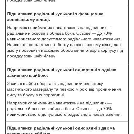
Підшипники радіальні кулькові з фланцем на
зовнішньому кільці.
Напрямок сприйманих навантажень на підшипник —
радіальне й осьове в обидва боки. Осьове — до 70%
невикористаного допустимого радіального навантаження.
Наявність наполегливого борту на зовнішньому кільці дає
змогу проводити наскрізне оброблення отворів корпусу під
посадку зовнішніх кілець.
Підшипники радіальні кулькові однорядні з однією
захисною шайбою.
Захисні шайби оберігають підшипники від витоку
мастильного матеріалу та певною мірою від проникнення
пилу та бруду в їх порожнині.
Напрямок сприйманих навантажень на підшипник —
радіальне й осьове в обидва боки. Осьове — до 70%
невикористаного допустимого радіального навантаження.
Підшипники радіальні кулькові однорядні з двома
захисними шайбами.