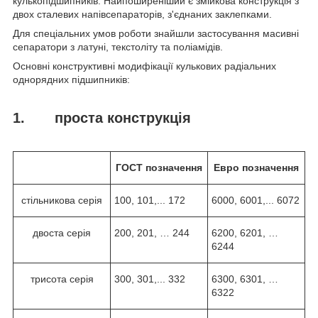
кулькопідшипників. Найпоширеніший є змійкова конструкція з
двох сталевих напівсепараторів, з'єднаних заклепками.
Для спеціальних умов роботи знайшли застосування масивні
сепаратори з латуні, текстоліту та поліамідів.
Основні конструктивні модифікації кулькових радіальних
однорядних підшипників:
1. проста конструкція
ГОСТ
позначення
Евро
позначення
стільникова серія
100, 101,... 172
6000, 6001,... 6072
двоста серія
200, 201, … 244
6200, 6201, …
6244
трисота серія
300, 301,... 332
6300, 6301, …
6322