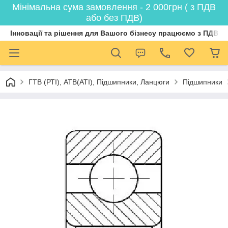
Мінімальна сума замовлення - 2 000грн ( з ПДВ
або без ПДВ)
Інновації та рішення для Вашого бізнесу працюємо з ПДВ
ГТВ (РТI), АТВ(АТI), Пiдшипники, Ланцюги
Підшипники