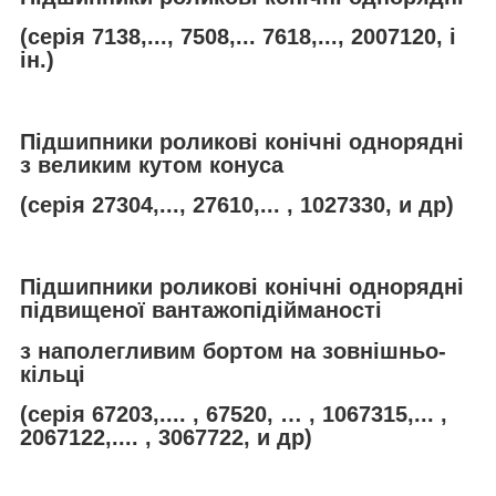
(серія 7138,..., 7508,... 7618,..., 2007120, і
ін.)
Підшипники роликові конічні однорядні
з великим кутом конуса
(серія 27304,..., 27610,... , 1027330, и др)
Підшипники роликові конічні однорядні
підвищеної вантажопідійманості
з наполегливим бортом на зовнішньо-
кільці
(серія 67203,.... , 67520, … , 1067315,... ,
2067122,.... , 3067722, и др)