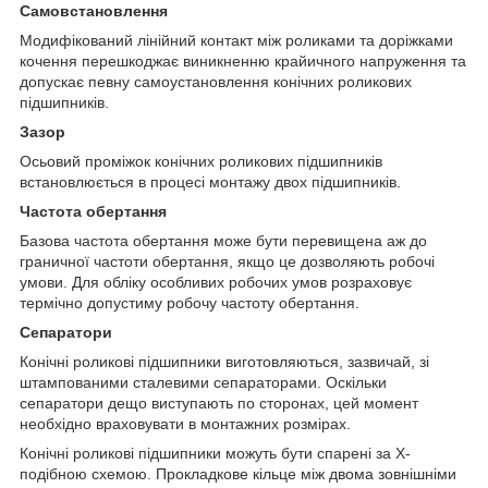
Самовстановлення
Модифікований лінійний контакт між роликами та доріжками
кочення перешкоджає виникненню крайичного напруження та
допускає певну самоустановлення конічних роликових
підшипників.
Зазор
Осьовий проміжок конічних роликових підшипників
встановлюється в процесі монтажу двох підшипників.
Частота обертання
Базова частота обертання може бути перевищена аж до
граничної частоти обертання, якщо це дозволяють робочі
умови. Для обліку особливих робочих умов розраховує
термічно допустиму робочу частоту обертання.
Сепаратори
Конічні роликові підшипники виготовляються, зазвичай, зі
штампованими сталевими сепараторами. Оскільки
сепаратори дещо виступають по сторонах, цей момент
необхідно враховувати в монтажних розмірах.
Конічні роликові підшипники можуть бути спарені за Х-
подібною схемою. Прокладкове кільце між двома зовнішніми