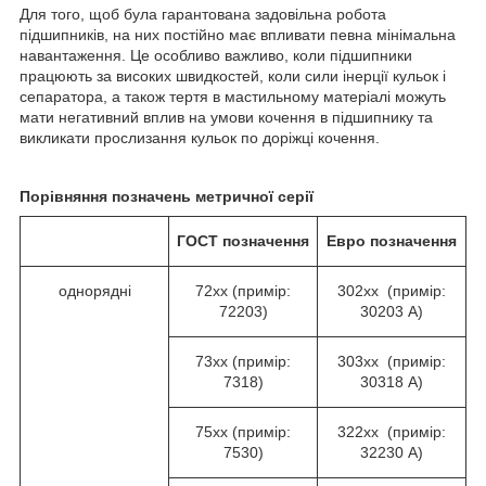
Для того, щоб була гарантована задовільна робота
підшипників, на них постійно має впливати певна мінімальна
навантаження. Це особливо важливо, коли підшипники
працюють за високих швидкостей, коли сили інерції кульок і
сепаратора, а також тертя в мастильному матеріалі можуть
мати негативний вплив на умови кочення в підшипнику та
викликати прослизання кульок по доріжці кочення.
Порівняння позначень метричної серії
ГОСТ
позначення
Евро
позначення
однорядні
72хх (примір:
302хх (примір:
72203)
30203 А)
73хх (примір:
303хх (примір:
7318)
30318 А)
75хх (примір:
322хх (примір:
7530)
32230 А)