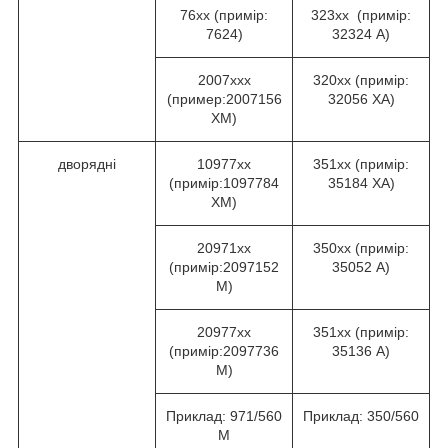
76хх (примір:
323хх (примір:
7624)
32324 А)
2007ххх
320хх (примір:
(пример:2007156
32056 ХА)
ХМ)
дворядні
10977хх
351хх (примір:
(примір:1097784
35184 ХА)
ХМ)
20971хх
350хх (примір:
(примір:2097152
35052 А)
М)
20977хх
351хх (примір:
(примір:2097736
35136 А)
М)
Приклад: 971/560
Приклад: 350/560
М