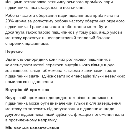
кільцями встановлює величину осьового проміжку пари
підшипників, яка вказується в позначенні.
Робоча частота обертання пари підшипників приблизно на
20% нижча за допустиму робочу частоту обертання окремого
підшипника. Гранична частота обертання може бути
досягнута також парою підшипників у тому разі, якщо умови
монтажу враховують несприятливий тепловий баланс
спарених підшипників.
Перекос
Здатність однорядних конічних роликових підшипників
компенсувати кутові перекоси внутрішнього кільця щодо
зовнішнього кільця обмежена кількома хвилинами, тож ці
підшипники здатні здійснювати компенсацію тільки невеликих
помилок співвідношення.
Внутрішній проміжок
Внутрішній проміжок однорядного конічного роликового
підшипника може бути визначений тільки після завершення
монтажу та залежить від регулювання підшипника щодо
другого підшипника, який здійснює фіксацію положення вала
в протилежному напрямку.
Мінімальне навантаження