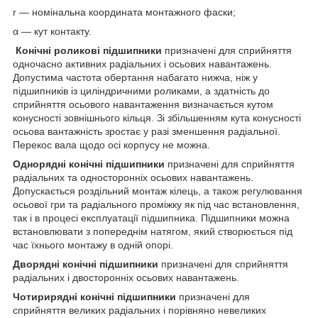
r — номінальна координата монтажного фаски;
α — кут контакту.
Конічні роликові підшипники
призначені для сприйняття
одночасно активних радіальних і осьових навантажень.
Допустима частота обертання набагато нижча, ніж у
підшипників із циліндричними роликами, а здатність до
сприйняття осьового навантаження визначається кутом
конусності зовнішнього кільця. Зі збільшенням кута конусності
осьова вантажність зростає у разі зменшення радіальної.
Перекос вала щодо осі корпусу не можна.
Однорядні конічні підшипники
призначені для сприйняття
радіальних та односторонніх осьових навантажень.
Допускається роздільний монтаж кілець, а також регулювання
осьової гри та радіального проміжку як під час встановлення,
так і в процесі експлуатації підшипника. Підшипники можна
встановлювати з попереднім натягом, який створюється під
час їхнього монтажу в одній опорі.
Дворядні конічні підшипники
призначені для сприйняття
радіальних і двосторонніх осьових навантажень.
Чотирирядні конічні підшипники
призначені для
сприйняття великих радіальних і порівняно невеликих