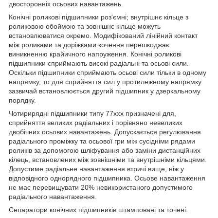
двосторонніх осьових навантажень.
Конічні роликові підшипники роз'ємні; внутрішнє кільце з
роликовою обоймою та зовнішнє кільце можуть
встановлюватися окремо. Модифікований лінійний контакт
між роликами та доріжками кочення перешкоджає
виникненню крайичного напруження. Конічні роликові
підшипники сприймають високі радіальні та осьові сили.
Оскільки підшипники сприймають осьові сили тільки в одному
напрямку, то для сприйняття сил у протилежному напрямку
зазвичай встановлюється другий підшипник у дзеркальному
порядку.
Чотирирядні підшипники типу 77ххх призначені для,
сприйняття великих радіальних і порівняно невеликих
двобічних осьових навантажень. Допускається регулювання
радіального проміжку та осьової гри між сусідніми рядами
роликів за допомогою шліфування або заміни дистанційних
кілець, встановлених між зовнішніми та внутрішніми кільцями.
Допустиме радіальне навантаження втричі вище, ніж у
відповідного однорядного підшипника. Осьове навантаження
не має перевищувати 20% невикористаного допустимого
радіального навантаження.
Сепаратори конічних підшипників штамповані та точені.