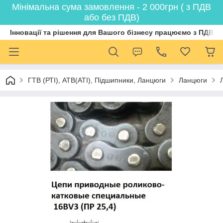
Мінімальна сума замовлення - 2 000грн ( з ПДВ
або без ПДВ)
Інновації та рішення для Вашого бізнесу працюємо з ПДВ
ГТВ (РТI), АТВ(АТI), Пiдшипники, Ланцюги
Ланцюги