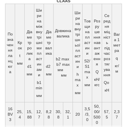
CLAAS
Ши
Ши
ри
Се
ри
на
Тов
Роз
ред
на
між
щи
ру
ня
вну
Довжина
Діа
вну
Діа
на
ше
міц
По
трі
Ваг
валика
ме
трі
ме
пл
ння
ніст
зна
шн
а 1
Кр
тр
шні
тр
аст
нав
ь
чен
ьої
мет
ок
ро
ми
вал
ин
ант
під
ня
пл
ра
лик
пл
ика
и
аж
час
ла
t
аст
q
а
аст
енн
роз
b2 max
нц
S2/
ин
мм
ин
я
тяг
b7 max
кг/
юг
d1
d2
S1
и
ам
ува
мм
м
а
ma
Q
мм
мм
h
и
ння
мм
x
кН/
ma
b1
Qo
мм
кгс
x
min
кН
мм
мм
50,
16
3,5
25,
15,
12,
8,2
30,
32,
00/
57,
2,3
BV
20
/3,
4
88
7
8
8
1
500
5
7
3
0
0