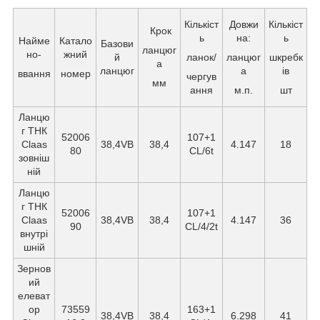
Кількіст
Довжи
Кількіст
Крок
ь
на:
ь
Найме
Катало
Базови
ланцюг
но-
жний
й
ланок/
ланцюг
шкребк
а
ланцюг
а
ів
ввання
номер
чергув
мм
ання
м.п.
шт
Ланцю
г ТНК
52006
107+1
Claas
38,4VB
38,4
4.147
18
80
CL/6t
зовніш
ній
Ланцю
г ТНК
52006
107+1
Claas
38,4VB
38,4
4.147
36
90
CL/4/2t
внутрі
шній
Зернов
ий
елеват
ор
73559
163+1
38,4VB
38,4
6.298
41