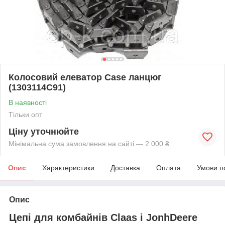
Колосовий елеватор Case ланцюг
(1303114С91)
В наявності
Тільки опт
Ціну уточнюйте
Мінімальна сума замовлення на сайті — 2 000 ₴
Опис
Характеристики
Доставка
Оплата
Умови п
Опис
Цепі для комбайнів Claas і JonhDeere