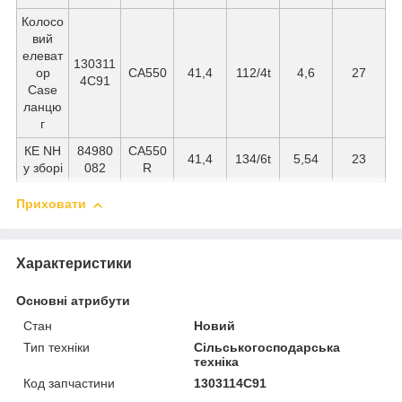
Колосо
вий
елеват
130311
ор
СА550
41,4
112/4t
4,6
27
4C91
Case
ланцю
г
КЕ NH
84980
СА550
41,4
134/6t
5,54
23
у зборі
082
R
Приховати
Характеристики
Основні атрибути
Стан
Новий
Тип техніки
Сільськогосподарська
техніка
Код запчастини
1303114С91