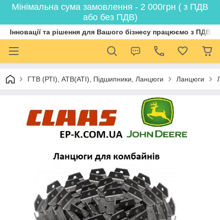
Мінімальна сума замовлення - 2 000грн ( з ПДВ
або без ПДВ)
Інновації та рішення для Вашого бізнесу працюємо з ПДВ
ГТВ (РТI), АТВ(АТI), Пiдшипники, Ланцюги
Ланцюги