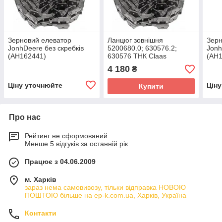
Зерновий елеватор
Ланцюг зовнішня
Зерн
JonhDeere без скребків
5200680.0; 630576.2;
Jon
(АН162441)
630576 ТНК Claas
(АН
4 180
₴
Ціну уточнюйте
Цін
Купити
Про нас
Рейтинг не сформований
Менше 5 відгуків за останній рік
Працює з 04.06.2009
м. Харків
зараз нема самовивозу, тільки відправка НОВОЮ
ПОШТОЮ більше на ep-k.com.ua, Харків, Україна
Контакти