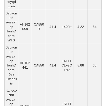
внутрі
шній
Зернов
ий
елеват
AH162
CA550
ор
41,4
140/4t
4,22
34
058
R
JonhD
eere
WTS
Зернов
ий
елеват
ор
141+1
AH162
JonhD
СА550
41,4
CL+2O
5,88
35
441
eere
L/4t
без
шкребк
ів
Колосо
вий
елеват
ор
151+1