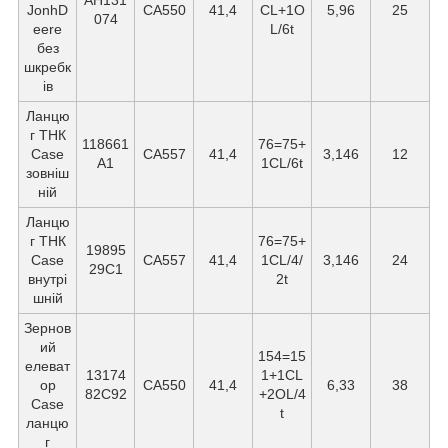
AH131
JonhD
СА550
41,4
CL+1O
5,96
25
074
eere
L/6t
без
шкребк
ів
Ланцю
г ТНК
118661
76=75+
Case
CA557
41,4
3,146
12
A1
1CL/6t
зовніш
ній
Ланцю
г ТНК
76=75+
19895
Case
СА557
41,4
1CL/4/
3,146
24
29C1
внутрі
2t
шній
Зернов
ий
154=15
елеват
13174
1+1CL
ор
CA550
41,4
6,33
38
82C92
+2OL/4
Case
t
ланцю
г