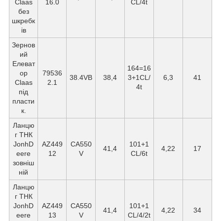
Claas
16.0
CL/4t
без
шкребк
ів
Зернов
ий
Елеват
164=16
ор
79536
38.4VB
38,4
3+1CL/
6,3
41
Claas
2.1
4t
під
пласти
к.
Ланцю
г ТНК
JonhD
AZ449
СА550
101+1
41,4
4,22
17
eere
12
V
CL/6t
зовніш
ній
Ланцю
г ТНК
JonhD
AZ449
СА550
101+1
41,4
4,22
34
eere
13
V
CL/4/2t