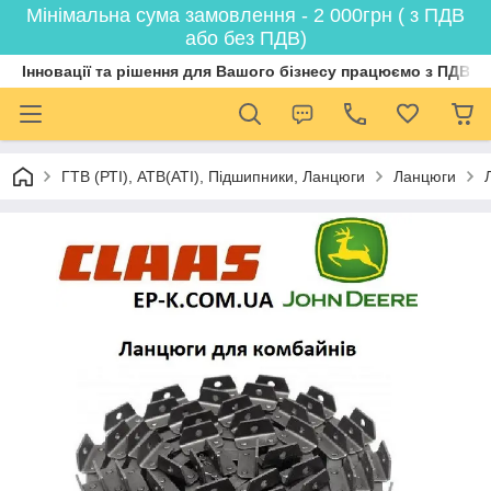
Мінімальна сума замовлення - 2 000грн ( з ПДВ
або без ПДВ)
Інновації та рішення для Вашого бізнесу працюємо з ПДВ
ГТВ (РТI), АТВ(АТI), Пiдшипники, Ланцюги
Ланцюги