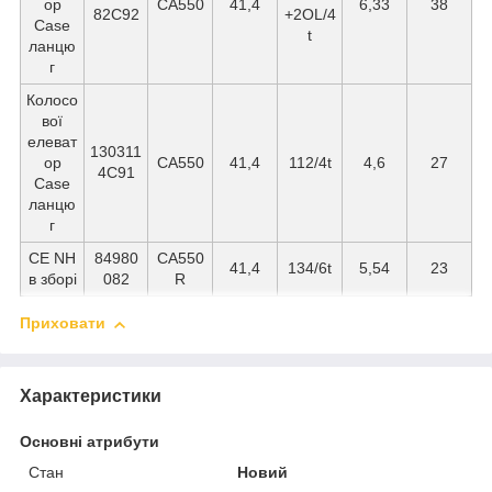
ор
CA550
41,4
6,33
38
82C92
+2OL/4
Case
t
ланцю
г
Колосо
вої
елеват
130311
ор
СА550
41,4
112/4t
4,6
27
4C91
Case
ланцю
г
СЕ NH
84980
СА550
41,4
134/6t
5,54
23
в зборі
082
R
Приховати
Характеристики
Основні атрибути
Стан
Новий