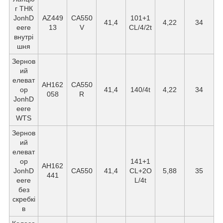
г ТНК
JonhD
AZ449
СА550
101+1
41,4
4,22
34
eere
13
V
CL/4/2t
внутрі
шня
Зернов
ий
елеват
AH162
CA550
ор
41,4
140/4t
4,22
34
058
R
JonhD
eere
WTS
Зернов
ий
елеват
ор
141+1
AH162
JonhD
СА550
41,4
CL+2O
5,88
35
441
eere
L/4t
без
скребкі
в