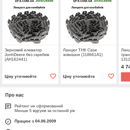
Зерновий елеватор
Ланцюг ТНК Case
Ланц
JonhDeere без скребків
зовнішня (118661А1)
тран
(АН162441)
131
Chal
4 7
Ціну уточнюйте
Ціну уточнюйте
Про нас
Рейтинг не сформований
Менше 5 відгуків за останній рік
Працює з 04.06.2009