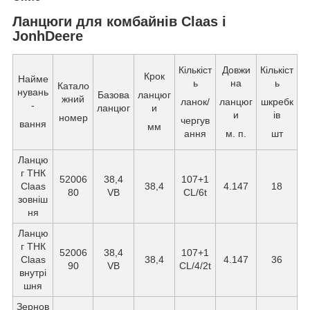
Ланцюги для комбайнів Claas і
JonhDeere
Кількіст
Довжи
Кількіст
Крок
Найме
ь
на
ь
Катало
нувань
Базова
ланцюг
жний
ланок/
ланцюг
шкребк
-
ланцюг
и
и
ів
номер
чергув
вання
мм
ання
м. п.
шт
Ланцю
г ТНК
52006
38,4
107+1
Claas
38,4
4.147
18
80
VB
CL/6t
зовніш
ня
Ланцю
г ТНК
52006
38,4
107+1
Claas
38,4
4.147
36
90
VB
CL/4/2t
внутрі
шня
Зернов