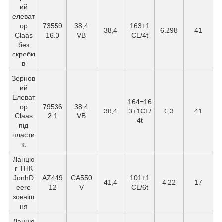
ий
елеват
ор
73559
38,4
163+1
38,4
6.298
41
Claas
16.0
VB
CL/4t
без
скребкі
в
Зернов
ий
Елеват
164=16
ор
79536
38.4
38,4
3+1CL/
6,3
41
Claas
2.1
VB
4t
під
пласти
к.
Ланцю
г ТНК
JonhD
AZ449
СА550
101+1
41,4
4,22
17
eere
12
V
CL/6t
зовніш
ня
Ланцю