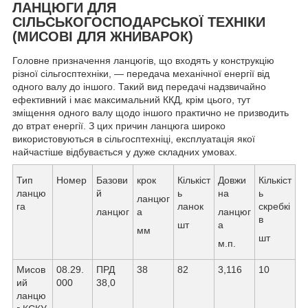
ЛАНЦЮГИ ДЛЯ
СІЛЬСЬКОГОСПОДАРСЬКОЇ ТЕХНІКИ
(МИСОВІ ДЛЯ ЖНИВАРОК)
Головне призначення ланцюгів, що входять у конструкцію
різної сільгосптехніки, — передача механічної енергії від
одного валу до іншого. Такий вид передачі надзвичайно
ефективний і має максимальний ККД, крім цього, тут
зміщення одного валу щодо іншого практично не призводить
до втрат енергії. З цих причин ланцюга широко
використовуються в сільгосптехніці, експлуатація якої
найчастіше відбувається у дуже складних умовах.
Тип
Номер
Базови
крок
Кількіст
Довжи
Кількіст
ланцю
й
ь
на
ь
ланцюг
га
ланок
скребкі
ланцюг
а
ланцюг
в
шт
а
мм
шт
м.п.
Мисов
08.29.
ПРД
38
82
3,116
10
ий
000
38,0
ланцю