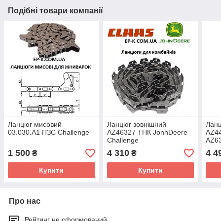
Подібні товари компанії
Ланцюг мисовий
Ланцюг зовнішний
Ланц
03.030.А1 ПЗС Challenge
AZ46327 ТНК JonhDeere
AZ44
Challenge
AZ6
Chal
1 500
4 310
4 4
₴
₴
Купити
Купити
Про нас
Рейтинг не сформований