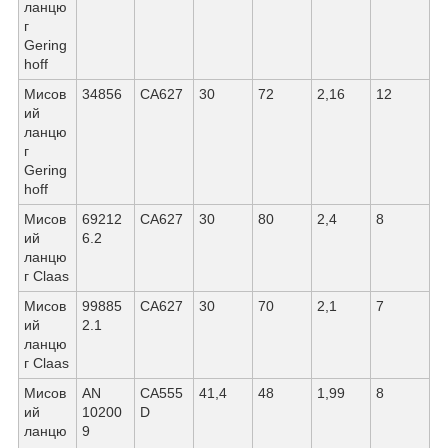
ланцю
г
Gering
hoff
Мисов
34856
СА627
30
72
2,16
12
ий
ланцю
г
Gering
hoff
Мисов
69212
СА627
30
80
2,4
8
ий
6.2
ланцю
г Claas
Мисов
99885
СА627
30
70
2,1
7
ий
2.1
ланцю
г Claas
Мисов
AN
СА555
41,4
48
1,99
8
ий
10200
D
ланцю
9