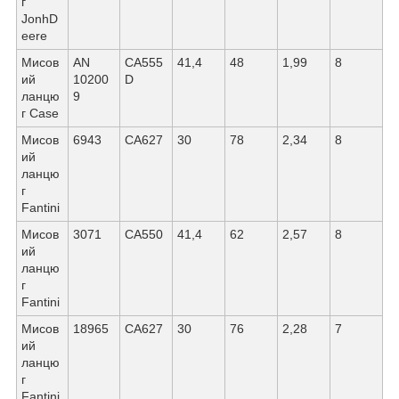
г
JonhD
eere
Мисов
AN
CА555
41,4
48
1,99
8
ий
10200
D
ланцю
9
г Саѕе
Мисов
6943
СА627
30
78
2,34
8
ий
ланцю
г
Fantini
Мисов
3071
СА550
41,4
62
2,57
8
ий
ланцю
г
Fantini
Мисов
18965
СА627
30
76
2,28
7
ий
ланцю
г
Fantini