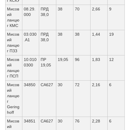
г КСКУ
Мисов
08.29.
ПРД
38
70
2,66
9
ий
000
38,0
ланцю
г КМС
Мисов
03.030
ПРД
38
38
1,44
19
ий
.А1
38,0
ланцю
г ПЗЗ
Мисов
10.010
ПР
19,05
96
1,83
12
ий
0300
19,05
ланцю
г ПСП
Мисов
34850
СА627
30
72
2,16
6
ий
ланцю
г
Gering
hoff
Мисов
34851
СА627
30
76
2,28
6
ий