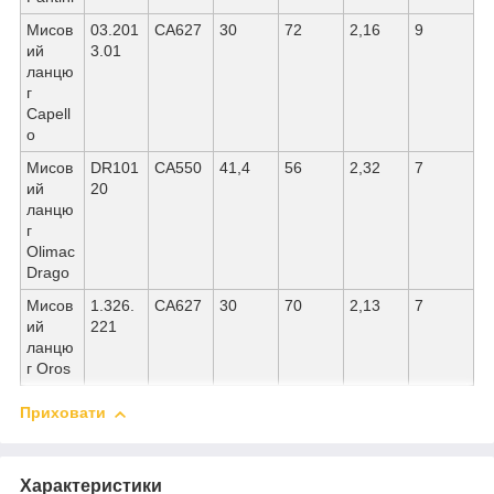
Мисов
03.201
СА627
30
72
2,16
9
ий
3.01
ланцю
г
Capell
o
Мисов
DR101
СА550
41,4
56
2,32
7
ий
20
ланцю
г
Olimac
Drago
Мисов
1.326.
СА627
30
70
2,13
7
ий
221
ланцю
г Oros
Приховати
Характеристики