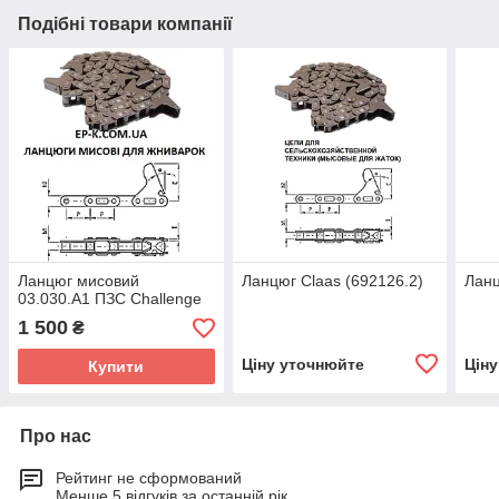
Подібні товари компанії
Ланцюг мисовий
Ланцюг Claas (692126.2)
Ланц
03.030.А1 ПЗС Challenge
1 500
₴
Ціну уточнюйте
Цін
Купити
Про нас
Рейтинг не сформований
Менше 5 відгуків за останній рік