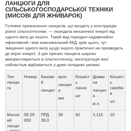
ЛАНЦЮГИ ДЛЯ
СІЛЬСЬКОГОСПОДАРСЬКОЇ ТЕХНІКИ
(МИСОВІ ДЛЯ ЖНИВАРОК)
Головне призначення ланцюгів, що входять у конструкцію
різної сільгосптехніки, — передача механічної енергії від
одного валу до іншого. Такий вид передачі надзвичайно
ефективний і має максимальний ККД, крім цього, тут
зміщення одного валу щодо іншого практично не призводить
до втрат енергії. З цих причин ланцюга широко
використовуються в сільгосптехніці, експлуатація якої
найчастіше відбувається у дуже складних умовах.
Тип
Номер
Базови
крок
Кількіст
Довжи
Кількіст
ланцю
й
ь
на
ь
ланцюг
га
ланок
скребкі
ланцюг
а
ланцюг
в
шт
а
мм
шт
м.п.
Мисов
08.29.
ПРД
38
82
3,116
10
ий
000
38,0
ланцю