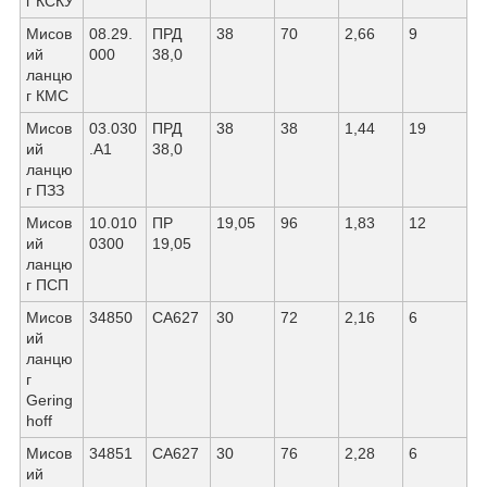
г КСКУ
Мисов
08.29.
ПРД
38
70
2,66
9
ий
000
38,0
ланцю
г КМС
Мисов
03.030
ПРД
38
38
1,44
19
ий
.А1
38,0
ланцю
г ПЗЗ
Мисов
10.010
ПР
19,05
96
1,83
12
ий
0300
19,05
ланцю
г ПСП
Мисов
34850
СА627
30
72
2,16
6
ий
ланцю
г
Gering
hoff
Мисов
34851
СА627
30
76
2,28
6
ий