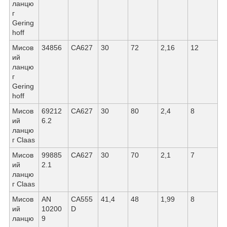
ланцю
г
Gering
hoff
Мисов
34856
СА627
30
72
2,16
12
ий
ланцю
г
Gering
hoff
Мисов
69212
СА627
30
80
2,4
8
ий
6.2
ланцю
г Claas
Мисов
99885
СА627
30
70
2,1
7
ий
2.1
ланцю
г Claas
Мисов
AN
СА555
41,4
48
1,99
8
ий
10200
D
ланцю
9