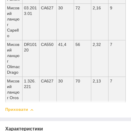
Мисов
03.201
СА627
30
72
2,16
9
ий
3.01
ланцю
г
Capell
o
Мисов
DR101
СА550
41,4
56
2,32
7
ий
20
ланцю
г
Olimac
Drago
Мисов
1.326.
СА627
30
70
2,13
7
ий
221
ланцю
г Oros
Приховати
Характеристики