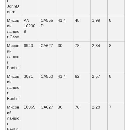
г
JonhD
eere
Мисов
AN
CА555
41,4
48
1,99
8
ий
10200
D
ланцю
9
г Саѕе
Мисов
6943
СА627
30
78
2,34
8
ий
ланцю
г
Fantini
Мисов
3071
СА550
41,4
62
2,57
8
ий
ланцю
г
Fantini
Мисов
18965
СА627
30
76
2,28
7
ий
ланцю
г
Fantini