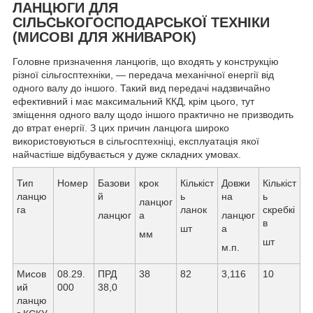
ЛАНЦЮГИ ДЛЯ
СІЛЬСЬКОГОСПОДАРСЬКОЇ ТЕХНІКИ
(МИСОВІ ДЛЯ ЖНИВАРОК)
Головне призначення ланцюгів, що входять у конструкцію
різної сільгосптехніки, — передача механічної енергії від
одного валу до іншого. Такий вид передачі надзвичайно
ефективний і має максимальний ККД, крім цього, тут
зміщення одного валу щодо іншого практично не призводить
до втрат енергії. З цих причин ланцюга широко
використовуються в сільгосптехніці, експлуатація якої
найчастіше відбувається у дуже складних умовах.
Тип
Номер
Базови
крок
Кількіст
Довжи
Кількіст
ланцю
й
ь
на
ь
ланцюг
га
ланок
скребкі
ланцюг
а
ланцюг
в
шт
а
мм
шт
м.п.
Мисов
08.29.
ПРД
38
82
3,116
10
ий
000
38,0
ланцю