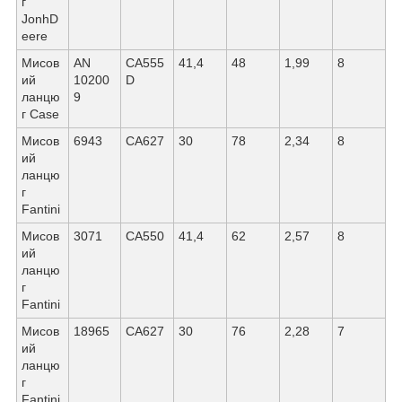
г
JonhD
eere
Мисов
AN
CА555
41,4
48
1,99
8
ий
10200
D
ланцю
9
г Саѕе
Мисов
6943
СА627
30
78
2,34
8
ий
ланцю
г
Fantini
Мисов
3071
СА550
41,4
62
2,57
8
ий
ланцю
г
Fantini
Мисов
18965
СА627
30
76
2,28
7
ий
ланцю
г
Fantini