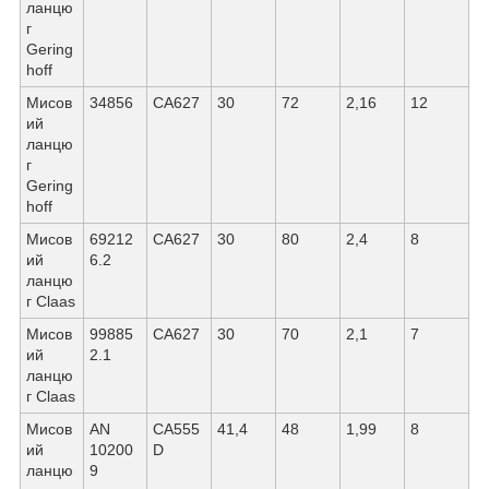
ланцю
г
Gering
hoff
Мисов
34856
СА627
30
72
2,16
12
ий
ланцю
г
Gering
hoff
Мисов
69212
СА627
30
80
2,4
8
ий
6.2
ланцю
г Claas
Мисов
99885
СА627
30
70
2,1
7
ий
2.1
ланцю
г Claas
Мисов
AN
СА555
41,4
48
1,99
8
ий
10200
D
ланцю
9