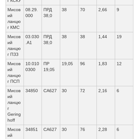
г КСКУ
Мисов
08.29.
ПРД
38
70
2,66
9
ий
000
38,0
ланцю
г КМС
Мисов
03.030
ПРД
38
38
1,44
19
ий
.А1
38,0
ланцю
г ПЗЗ
Мисов
10.010
ПР
19,05
96
1,83
12
ий
0300
19,05
ланцю
г ПСП
Мисов
34850
СА627
30
72
2,16
6
ий
ланцю
г
Gering
hoff
Мисов
34851
СА627
30
76
2,28
6
ий