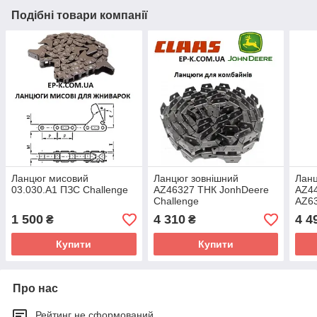
Подібні товари компанії
Ланцюг мисовий
Ланцюг зовнішний
Ланц
03.030.А1 ПЗС Challenge
AZ46327 ТНК JonhDeere
AZ44
Challenge
AZ6
Chal
1 500
4 310
4 4
₴
₴
Купити
Купити
Про нас
Рейтинг не сформований