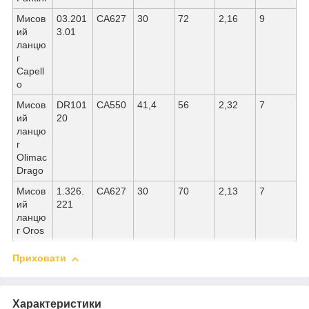
Мисов
03.201
СА627
30
72
2,16
9
ий
3.01
ланцю
г
Capell
o
Мисов
DR101
СА550
41,4
56
2,32
7
ий
20
ланцю
г
Olimac
Drago
Мисов
1.326.
СА627
30
70
2,13
7
ий
221
ланцю
г Oros
Приховати
Характеристики