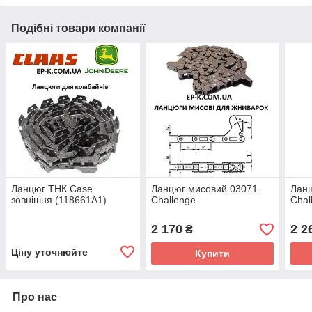
Подібні товари компанії
Ланцюг ТНК Case
Ланцюг мисовий 03071
Ланц
зовнішня (118661А1)
Challenge
Chal
2 170
2 2
₴
Ціну уточнюйте
Купити
Про нас