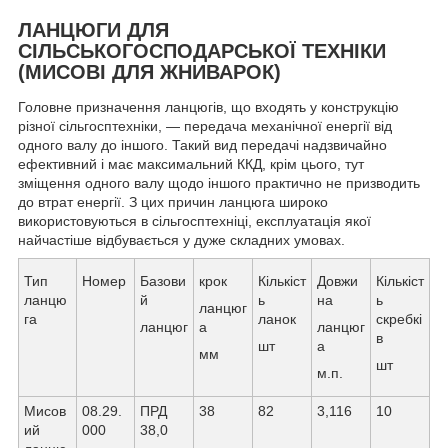
ЛАНЦЮГИ ДЛЯ
СІЛЬСЬКОГОСПОДАРСЬКОЇ ТЕХНІКИ
(МИСОВІ ДЛЯ ЖНИВАРОК)
Головне призначення ланцюгів, що входять у конструкцію
різної сільгосптехніки, — передача механічної енергії від
одного валу до іншого. Такий вид передачі надзвичайно
ефективний і має максимальний ККД, крім цього, тут
зміщення одного валу щодо іншого практично не призводить
до втрат енергії. З цих причин ланцюга широко
використовуються в сільгосптехніці, експлуатація якої
найчастіше відбувається у дуже складних умовах.
Тип
Номер
Базови
крок
Кількіст
Довжи
Кількіст
ланцю
й
ь
на
ь
ланцюг
га
ланок
скребкі
ланцюг
а
ланцюг
в
шт
а
мм
шт
м.п.
Мисов
08.29.
ПРД
38
82
3,116
10
ий
000
38,0