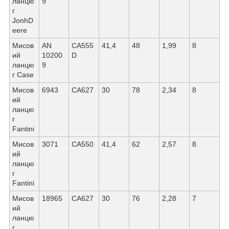
ланцю
9
г
JonhD
eere
Мисов
AN
CА555
41,4
48
1,99
8
ий
10200
D
ланцю
9
г Саѕе
Мисов
6943
СА627
30
78
2,34
8
ий
ланцю
г
Fantini
Мисов
3071
СА550
41,4
62
2,57
8
ий
ланцю
г
Fantini
Мисов
18965
СА627
30
76
2,28
7
ий
ланцю
г