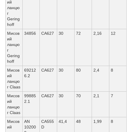
ий
ланцю
г
Gering
hoff
Мисов
34856
СА627
30
72
2,16
12
ий
ланцю
г
Gering
hoff
Мисов
69212
СА627
30
80
2,4
8
ий
6.2
ланцю
г Claas
Мисов
99885
СА627
30
70
2,1
7
ий
2.1
ланцю
г Claas
Мисов
AN
СА555
41,4
48
1,99
8
ий
10200
D