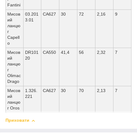
Fantini
Мисов
03.201
СА627
30
72
2,16
9
ий
3.01
ланцю
г
Capell
o
Мисов
DR101
СА550
41,4
56
2,32
7
ий
20
ланцю
г
Olimac
Drago
Мисов
1.326.
СА627
30
70
2,13
7
ий
221
ланцю
г Oros
Приховати