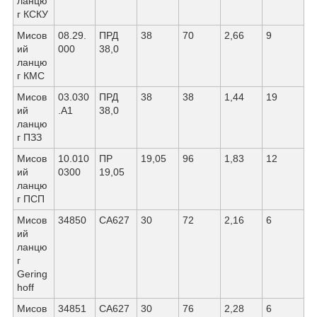
ланцю
г КСКУ
Мисов
08.29.
ПРД
38
70
2,66
9
ий
000
38,0
ланцю
г КМС
Мисов
03.030
ПРД
38
38
1,44
19
ий
.А1
38,0
ланцю
г ПЗЗ
Мисов
10.010
ПР
19,05
96
1,83
12
ий
0300
19,05
ланцю
г ПСП
Мисов
34850
СА627
30
72
2,16
6
ий
ланцю
г
Gering
hoff
Мисов
34851
СА627
30
76
2,28
6