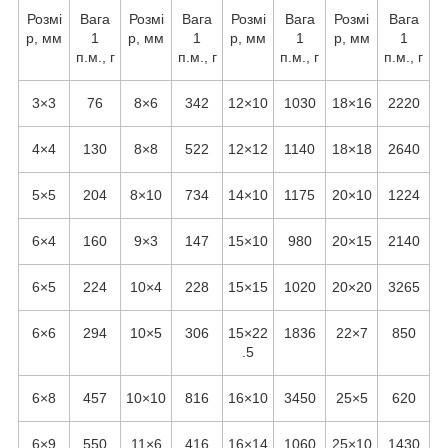
Розмі
Вага
Розмі
Вага
Розмі
Вага
Розмі
Вага
р, мм
1
р, мм
1
р, мм
1
р, мм
1
п.м., г
п.м., г
п.м., г
п.м., г
3×3
76
8×6
342
12×10
1030
18×16
2220
4×4
130
8×8
522
12×12
1140
18×18
2640
5×5
204
8×10
734
14×10
1175
20×10
1224
6×4
160
9×3
147
15×10
980
20×15
2140
6×5
224
10×4
228
15×15
1020
20×20
3265
6×6
294
10×5
306
15×22
1836
22×7
850
.5
6×8
457
10×10
816
16×10
3450
25×5
620
6×9
550
11×6
416
16×14
1060
25×10
1430