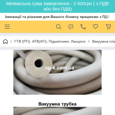
Мінімальна сума замовлення - 2 000грн ( з ПДВ
або без ПДВ)
Інновації та рішення для Вашого бізнесу працюємо з ПДВ
ГТВ (РТI), АТВ(АТI), Пiдшипники, Ланцюги
Вакуумна пла