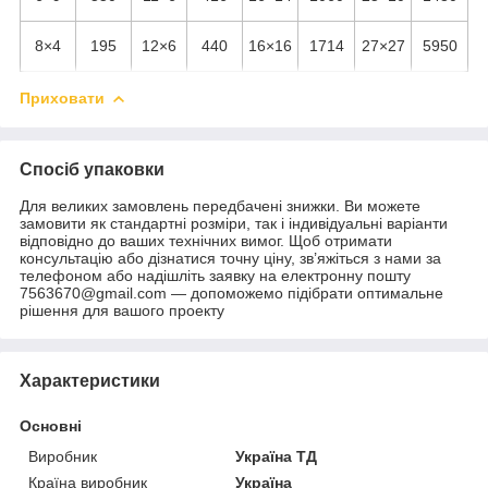
8×4
195
12×6
440
16×16
1714
27×27
5950
Приховати
Спосіб упаковки
Для великих замовлень передбачені знижки. Ви можете
замовити як стандартні розміри, так і індивідуальні варіанти
відповідно до ваших технічних вимог. Щоб отримати
консультацію або дізнатися точну ціну, зв’яжіться з нами за
телефоном або надішліть заявку на електронну пошту
7563670@gmail.com — допоможемо підібрати оптимальне
рішення для вашого проекту
Характеристики
Основні
Виробник
Україна ТД
Країна виробник
Україна