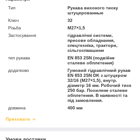
Тип
Рукава високого тиску
штуцерованные
Ключ
32
Різьба
М27×1,5
Застосування
гідравлічні системи,
пресове обладнання,
спецтехніка, трактори,
сільгоспмашини
тип рукава
EN 853 2SN (подвійне
сталеве обплетення)
додатково
Гумовий гідравлічний рукав
EN 853 2SN DK з штуцером
32/16 (М27×1,5), внутр.
діаметр 16 мм. Робочий тиск
250 бар. Посилене сталеве
обплетення. В наявності та
під замовлення.
довжина
400 мм
Приховати
Умови доставки