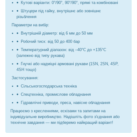
Кутові варіанти: 0°/90°, 90°/90°, прямі та комбіновані
Штуцери під гайку, внутрішнє або зовнішнє
різьблення
Параметри на вибір:
Внутрішній діаметр: від 6 мм до 50 мм
Робочий тиск: від 50 до 400 бар
Температурний діапазон: від –40°C до +135°C
(залежно від типу рукава)
Гнучкі або надміцні армовані рукави (1SN, 2SN, 4SP,
4SH тощо)
Застосування:
Сільськогосподарська техніка
Спецтехніка, промислове обладнання
Гідравлічні приводи, преса, навісне обладнання
Працюємо з кресленнями, ескізами та запитами на
індивідуальне виробництво. Надішліть фото з'єднання або
технічне завдання — ми підберемо найкращий варіант!