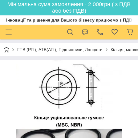
Мінімальна сума замовлення - 2 000грн ( з ПДВ
або без ПДВ)
Інновації та рішення для Вашого бізнесу працюємо з ПДВ
ГТВ (РТI), АТВ(АТI), Пiдшипники, Ланцюги
Кільця, манж