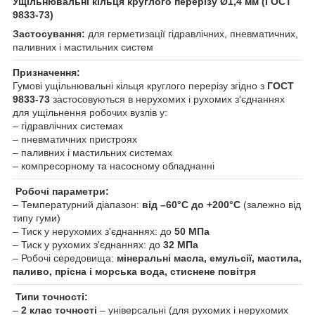
Ущільнювальні кільця круглого перерізу Ø1,4 мм (ГОСТ
9833-73)
Застосування:
для герметизації гідравлічних, пневматичних,
паливних і мастильних систем
Призначення:
Гумові ущільнювальні кільця круглого перерізу згідно з
ГОСТ
9833-73
застосовуються в нерухомих і рухомих з'єднаннях
для ущільнення робочих вузлів у:
– гідравлічних системах
– пневматичних пристроях
– паливних і мастильних системах
– компресорному та насосному обладнанні
Робочі параметри:
– Температурний діапазон:
від –60°C до +200°C
(залежно від
типу гуми)
– Тиск у нерухомих з'єднаннях: до
50 МПа
– Тиск у рухомих з'єднаннях: до
32 МПа
– Робочі середовища:
мінеральні масла, емульсії, мастила,
паливо, прісна і морська вода, стиснене повітря
Типи точності:
–
2 клас точності
– універсальні (для рухомих і нерухомих