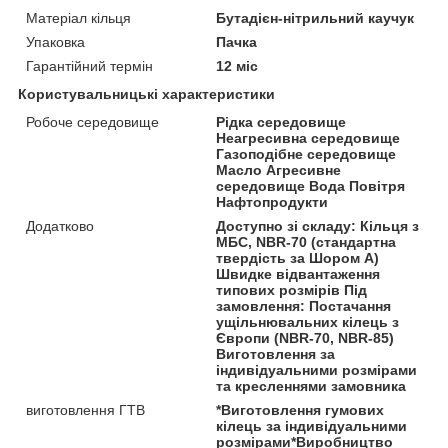
Матеріал кільця
Бутадієн-нітрильний каучук
Упаковка
Пачка
Гарантійний термін
12 міс
Користувальницькі характеристики
Робоче середовище
Рідка середовище
Неагресивна середовище
Газоподібне середовище
Масло Агресивне
середовище Вода Повітря
Нафтопродукти
Додатково
Доступно зі складу: Кільця з
МБС, NBR-70 (стандартна
твердість за Шором A)
Швидке відвантаження
типових розмірів Під
замовлення: Постачання
ущільнювальних кілець з
Європи (NBR-70, NBR-85)
Виготовлення за
індивідуальними розмірами
та кресленнями замовника
виготовлення ГТВ
*Виготовлення гумових
кілець за індивідуальними
розмірами*Виробництво