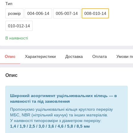
Тип
розмір
004-006-14
005-007-14
008-010-14
010-012-14
В наявності
Опис
Характеристики
Доставка
Оплата
Умови п
Опис
Широкий асортимент ущільнювальних кілець — в
наявності та під замовлення
Пропонуємо ущільнювальні кільця круглого перерізу
МБС, NBR (нітрільний каучук)
та інших матеріалів.
У наявності типорозміри з діаметром перерізу:
1,4 / 1,9 / 2,5 / 3,0 / 3,6 / 4,6 / 5,8 / 8,5 мм