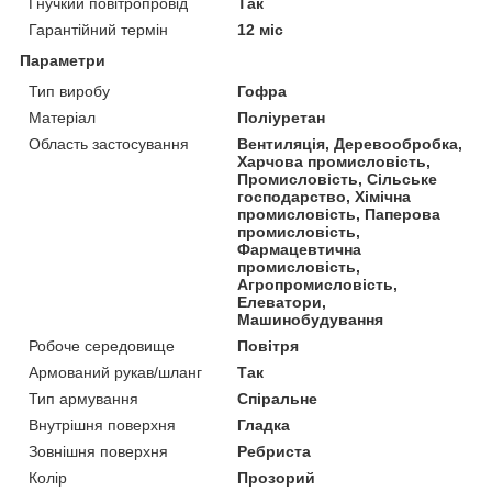
Гнучкий повітропровід
Так
Гарантійний термін
12 міс
Параметри
Тип виробу
Гофра
Матеріал
Поліуретан
Область застосування
Вентиляція, Деревообробка,
Харчова промисловість,
Промисловість, Сільське
господарство, Хімічна
промисловість, Паперова
промисловість,
Фармацевтична
промисловість,
Агропромисловість,
Елеватори,
Машинобудування
Робоче середовище
Повітря
Армований рукав/шланг
Так
Тип армування
Спіральне
Внутрішня поверхня
Гладка
Зовнішня поверхня
Ребриста
Колір
Прозорий