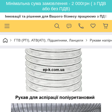
Мінімальна сума замовлення - 2 000грн ( з ПДВ
або без ПДВ)
Інновації та рішення для Вашого бізнесу працюємо з ПДВ
ГТВ (РТI), АТВ(АТI), Пiдшипники, Ланцюги
Рукави напірн