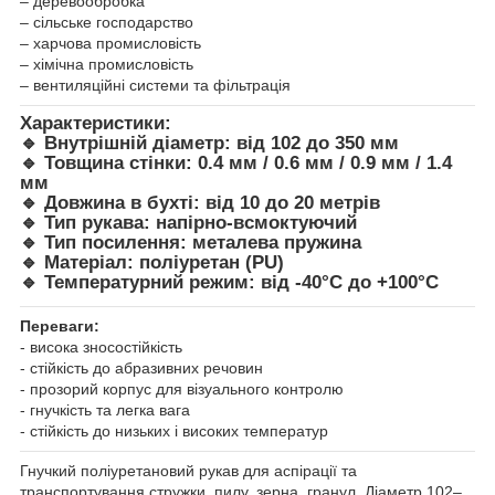
– деревообробка
– сільське господарство
– харчова промисловість
– хімічна промисловість
– вентиляційні системи та фільтрація
Характеристики:
🔹
Внутрішній діаметр:
від 102 до 350 мм
🔹
Товщина стінки:
0.4 мм / 0.6 мм / 0.9 мм / 1.4
мм
🔹
Довжина в бухті:
від 10 до 20 метрів
🔹
Тип рукава:
напірно-всмоктуючий
🔹
Тип посилення:
металева пружина
🔹
Матеріал:
поліуретан (PU)
🔹
Температурний режим:
від -40°C до +100°C
Переваги:
- висока зносостійкість
- стійкість до абразивних речовин
- прозорий корпус для візуального контролю
- гнучкість та легка вага
- стійкість до низьких і високих температур
Гнучкий поліуретановий рукав для аспірації та
транспортування стружки, пилу, зерна, гранул. Діаметр 102–