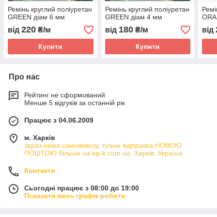
Ремінь круглий поліуретан
Ремінь круглий поліуретан
Ремі
GREEN діам 6 мм
GREEN діам 4 мм
ORA
220
180
від
₴/м
від
₴/м
від
Купити
Купити
Про нас
Рейтинг не сформований
Менше 5 відгуків за останній рік
Працює з 04.06.2009
м. Харків
зараз нема самовивозу, тільки відправка НОВОЮ
ПОШТОЮ більше на ep-k.com.ua, Харків, Україна
Контакти
Сьогодні працює з 08:00 до 19:00
Показати весь графік роботи