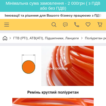
Мінімальна сума замовлення - 2 000грн ( з ПДВ
або без ПДВ)
Інновації та рішення для Вашого бізнесу працюємо з ПДВ
ГТВ (РТI), АТВ(АТI), Пiдшипники, Ланцюги
Поліуретан р