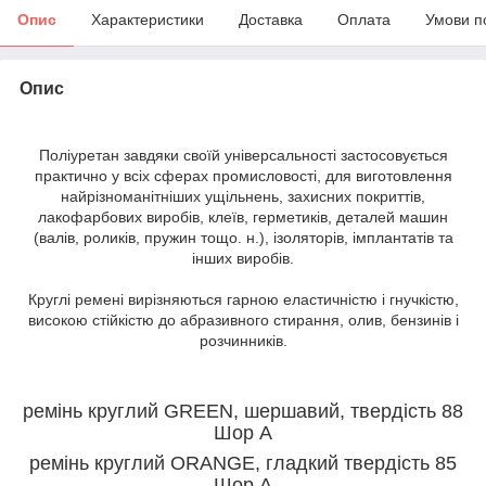
Опис
Характеристики
Доставка
Оплата
Умови п
Опис
Поліуретан завдяки своїй універсальності застосовується
практично у всіх сферах промисловості, для виготовлення
найрізноманітніших ущільнень, захисних покриттів,
лакофарбових виробів, клеїв, герметиків, деталей машин
(валів, роликів, пружин тощо. н.), ізоляторів, імплантатів та
інших виробів.
Круглі ремені вирізняються гарною еластичністю і гнучкістю,
високою стійкістю до абразивного стирання, олив, бензинів і
розчинників.
ремінь круглий GREEN, шершавий, твердість 88
Шор А
ремінь круглий
ORANGE, гладкий твердість 85
Шор А