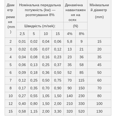
Діам
Номінальна передальна
Динамічна
Мінімальни
етр
потужність (kw) —
навантажен
й діаметр
розтягування 8%
ня на
реме
(mm)
осях
ня
Швидкість (m/sek):
(N)
(mm
)
2,5
5
10
15
4%
8%
2
0,01
0,02
0,04
0,06
5,8
9
15
3
0,02
0,05
0,07
0,12
13
21
20
4
0,04
0,08
0,16
0,23
23
36
35
5
0,06
0,13
0,25
0,37
35
58
45
6
0,09
0,18
0,36
0,50
52
85
50
7
0,12
0,25
0,50
0,75
70
115
60
8
0,17
0,35
0,70
0,90
90
150
70
10
0,27
0,55
1,05
1,50
140
230
80
12
0,40
0,80
1,50
2,00
210
330
100
15
0,58
1,15
2,00
3,30
320
520
130