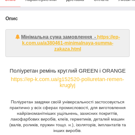
Опис
Мінімальна сума замовлення -
https://ep-
k.com.ua/a380461-minimalnaya-summa-
zakaza.html
Поліуретан ремінь круглий GREEN і ORANGE
https://ep-k.com.ua/g152520-poliuretan-remen-
kruglyj
Поліуретан завдяки своїй універсальності застосовується
практично у всіх сферах промисловості, для виготовлення
найрізноманітніших ущільнень, захисних покриттів,
лакофарбових виробів, клеїв, герметиків, деталей машин
(валів, роликів, пружин тощо. н.), ізоляторів, імплантатів та
інших виробів.