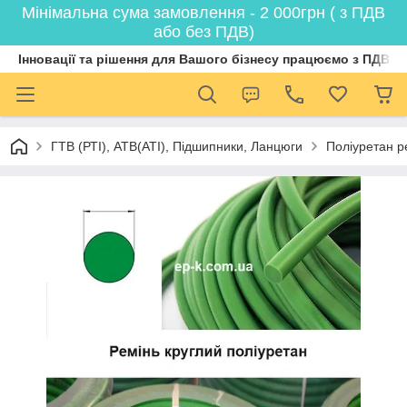
Мінімальна сума замовлення - 2 000грн ( з ПДВ
або без ПДВ)
Інновації та рішення для Вашого бізнесу працюємо з ПДВ
ГТВ (РТI), АТВ(АТI), Пiдшипники, Ланцюги
Поліуретан р