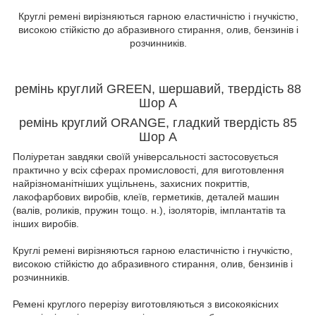
Круглі ремені вирізняються гарною еластичністю і гнучкістю,
високою стійкістю до абразивного стирання, олив, бензинів і
розчинників.
ремінь круглий GREEN, шершавий, твердість 88
Шор А
ремінь круглий
ORANGE, гладкий твердість 85
Шор А
Поліуретан завдяки своїй універсальності застосовується
практично у всіх сферах промисловості, для виготовлення
найрізноманітніших ущільнень, захисних покриттів,
лакофарбових виробів, клеїв, герметиків, деталей машин
(валів, роликів, пружин тощо. н.), ізоляторів, імплантатів та
інших виробів.
Круглі ремені вирізняються гарною еластичністю і гнучкістю,
високою стійкістю до абразивного стирання, олив, бензинів і
розчинників.
Ремені круглого перерізу виготовляються з високоякісних