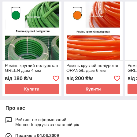
Ремінь круглий поліуретан
Ремінь круглий поліуретан
Ремі
GREEN діам 4 мм
ORANGE діам 6 мм
GRE
180
200
від
₴/м
від
₴/м
від
Купити
Купити
Про нас
Рейтинг не сформований
Менше 5 відгуків за останній рік
Працює з 04.06.2009