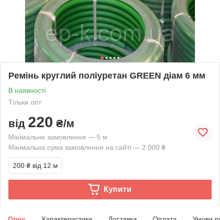
Ремінь круглий поліуретан GREEN діам 6 мм
В наявності
Тільки опт
220
від
₴/м
Мінімальне замовлення — 5 м
Мінімальна сума замовлення на сайті — 2 000 ₴
200 ₴
від 12 м
Купити
Опис
Характеристики
Доставка
Оплата
Умови п