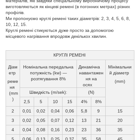
матеріалів, які завдяки спеціальному виробничому процесу
виготовляються як кінцеві ремені (в погонних метрах) різних
профілів.
Ми пропонуємо круглі ремені таких діаметрів: 2, 3, 4, 5, 6, 8,
10, 12, 15.
Круглі ремені стикуються дуже просто за допомогою
місцевого нагрівання впродовж декількох хвилин.
КРУГЛІ РЕМЕНІ
Діам
Номінальна передальна
Динамічна
Мінімальни
етр
потужність (kw) —
навантажен
й діаметр
розтягування 8%
ня на
реме
(mm)
осях
ня
Швидкість (m/sek):
(N)
(mm
)
2,5
5
10
15
4%
8%
2
0,01
0,02
0,04
0,06
5,8
9
15
3
0,02
0,05
0,07
0,12
13
21
20
4
0,04
0,08
0,16
0,23
23
36
35
5
0,06
0,13
0,25
0,37
35
58
45