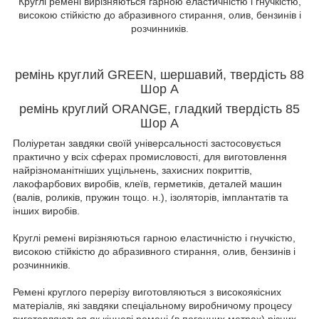
Круглі ремені вирізняються гарною еластичністю і гнучкістю,
високою стійкістю до абразивного стирання, олив, бензинів і
розчинників.
ремінь круглий GREEN, шершавий, твердість 88
Шор А
ремінь круглий
ORANGE, гладкий твердість 85
Шор А
Поліуретан завдяки своїй універсальності застосовується
практично у всіх сферах промисловості, для виготовлення
найрізноманітніших ущільнень, захисних покриттів,
лакофарбових виробів, клеїв, герметиків, деталей машин
(валів, роликів, пружин тощо. н.), ізоляторів, імплантатів та
інших виробів.
Круглі ремені вирізняються гарною еластичністю і гнучкістю,
високою стійкістю до абразивного стирання, олив, бензинів і
розчинників.
Ремені круглого перерізу виготовляються з високоякісних
матеріалів, які завдяки спеціальному виробничому процесу
виготовляються як кінцеві ремені (в погонних метрах) різних