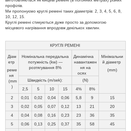
профілів.
Ми пропонуємо круглі ремені таких діаметрів: 2, 3, 4, 5, 6, 8,
10, 12, 15.
Круглі ремені стикуються дуже просто за допомогою
місцевого нагрівання впродовж декількох хвилин.
КРУГЛІ РЕМЕНІ
Діам
Номінальна передальна
Динамічна
Мінімальни
етр
потужність (kw) —
навантажен
й діаметр
розтягування 8%
ня на
реме
(mm)
осях
ня
Швидкість (m/sek):
(N)
(mm
)
2,5
5
10
15
4%
8%
2
0,01
0,02
0,04
0,06
5,8
9
15
3
0,02
0,05
0,07
0,12
13
21
20
4
0,04
0,08
0,16
0,23
23
36
35
5
0,06
0,13
0,25
0,37
35
58
45