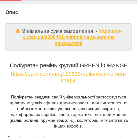
Опис
Мінімальна сума замовлення -
https://ep-
k.com.ua/a380461-minimalnaya-summa-
zakaza.html
Поліуретан ремінь круглий GREEN і ORANGE
https://ep-k.com.ua/g152520-poliuretan-remen-
kruglyj
Поліуретан завдяки своїй універсальності застосовується
практично у всіх сферах промисловості, для виготовлення
найрізноманітніших ущільнень, захисних покриттів,
лакофарбових виробів, клеїв, герметиків, деталей машин
(валів, роликів, пружин тощо. н.), ізоляторів, імплантатів та
інших виробів.