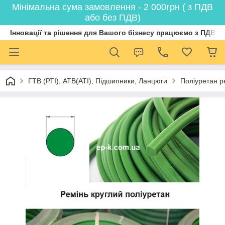
Мінімальна сума замовлення - 2 000грн ( з ПДВ
або без ПДВ)
Інновації та рішення для Вашого бізнесу працюємо з ПДВ
ГТВ (РТI), АТВ(АТI), Пiдшипники, Ланцюги
Поліуретан р