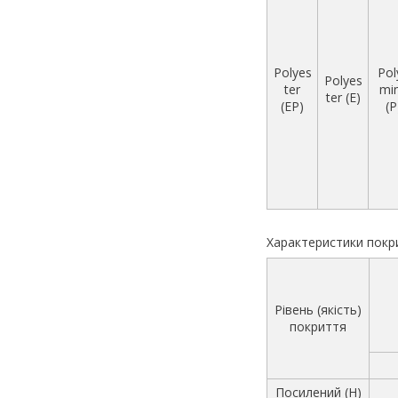
Polyes
Pol
Polyes
ter
mi
ter (E)
(EP)
(P
Характеристики покр
Рівень (якість)
покриття
Посилений (Н)