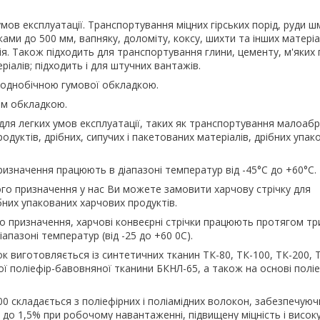
 умов експлуатації. Транспортування міцних гірських порід, руди 
ками до 500 мм, вапняку, доломіту, коксу, шихти та інших матеріа
я. Також підходить для транспортування глини, цементу, м'яких 
іалів; підходить і для штучних вантажів.
з однобічною гумової обкладкою.
ім обкладкою.
і для легких умов експлуатації, таких як транспортування малоаб
родуктів, дрібних, сипучих і пакетованих матеріалів, дрібних упак
ризначення працюють в діапазоні температур від -45°С до +60°С.
ого призначення у нас Ви можете замовити харчову стрічку для
них упакованих харчових продуктів.
ого призначення, харчові конвеєрні стрічки працюють протягом т
апазоні температур (від -25 до +60 0С).
ок виготовляється із синтетичних тканин ТК-80, ТК-100, ТК-200, 
ої поліефір-бавовняної тканини БКНЛ-65, а також на основі поліе
0 складається з поліефірних і поліамідних волокон, забезпечуюч
 до 1,5% при робочому навантаженні, підвищену міцність і висок