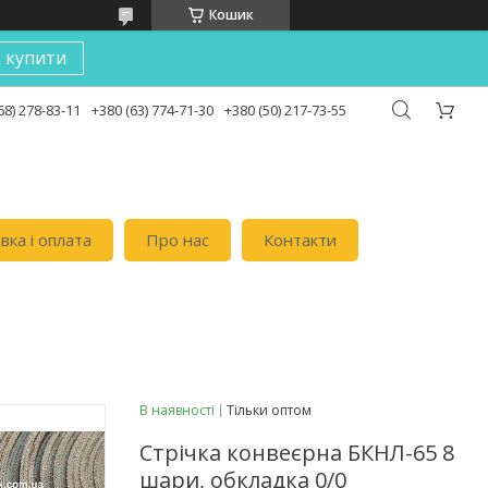
Кошик
к купити
68) 278-83-11
+380 (63) 774-71-30
+380 (50) 217-73-55
вка i оплата
Про нас
Контакти
В наявності
Тільки оптом
Стрічка конвеєрна БКНЛ-65 8
шари, обкладка 0/0