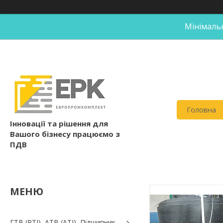
Мінімальн
Головна
Інновації та рішення для
Вашого бізнесу працюємо з
ПДВ
ГТВ (РТI), АТВ (АТI), Пiдшипник,