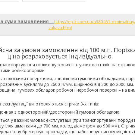
а сума замовлення -
https://ep-k.com.ua/a380461-minimalna
zakaza.html
йсна за умови замовлення від 100 м.п. Порізка 
ціна розраховується індивідуально.
ранспортування сипких, кускових і штучних вантажів на стрічко
стими роликоопорами.
 з плоскими поверхнями, зовнішніми гумовими обкладками, нар
розривним зусиллям до 2600 Н/мм, шириною від 300 до 2000 мм. 
овщина, гумових обкладок робочої і неробочої поверхні – на ви
 експлуатації виготовляються стрічки 3-х типів:
дочная з односторонній/двосторонній гумової обкладкою.
ться у важких умовах експлуатації (при транспортуванні пород
вугілля шматками до 700 мм, колод діаметром до 900 мм). Стрічк
одаткову брекерную прокладку, що забезпечує високу міцність і