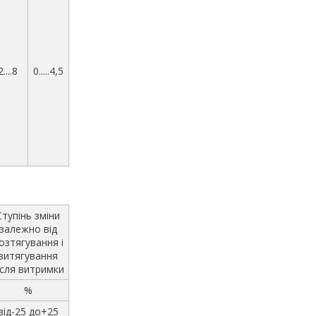
2....8
0.....4,5
Ступінь зміни
залежно від
озтягування і
витягування
ісля витримки
%
від-25 до+25