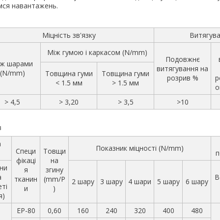
мся навантажень.
Міцність зв'язку
Витягув
Між гумою і каркасом (N/mm)
Подовжнє
ж шарами
витягування на
(N/mm)
Товщина гуми
Товщина гуми
розрив %
р
< 1.5 мм
> 1.5 мм
о
> 4,5
> 3,20
> 3,5
>10
в
а
Показник міцності (N/mm)
Специ
Товщи
п
фікаці
на
ни
я
згину
а
В
тканин
(mm/P
2 шару
3 шару
4 шари
5 шару
6 шару
еті
и
)
я)
EP-80
0,60
160
240
320
400
480