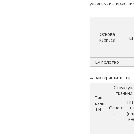
ударним, истирающи
Основа
Мі
каркаса
EP полотно
Характеристики шарі
Структур
тканини
Тип
Тка
ткани
Основ
н
ни
а
(пл
нн