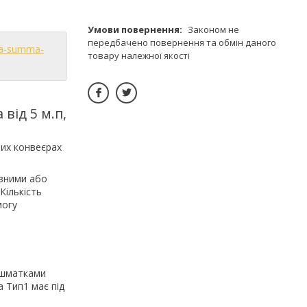
Законом не
передбачено повернення та обмін даного
ya-summa-
товару належної якості
від 5 м.п,
вих конвеєрах
ізними або
Кількість
могу
и шматками
а Тип1 має під