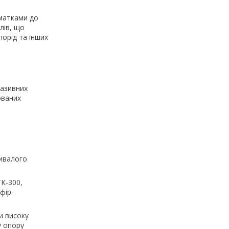
шматками до
лів, що
порід та інших
разивних
ованих
ривалого
ТК-300,
фір-
и високу
у опору