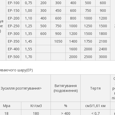
EP-100
0,75
200
300
400
500
600
EP-150
1,00
300
450
600
750
900
EP-200
1,10
400
600
800
1000
1200
ya
ne
EP-250
1,25
500
750
1000
1250
1500
)
EP-300
1,35
600
900
1200
1500
1800
EP-350
1,45
1050
1400
1750
2100
EP-400
1,55
1600
2000
2400
EP-500
1,70
2000
2500
3000
иваючого шару(EP)
Витягування
Зусилля розтягування>
Тертя
р
(подовження)
п
Мра
Кг/см3
%
см3/1,61 км
18
180
> 400
< 0,7