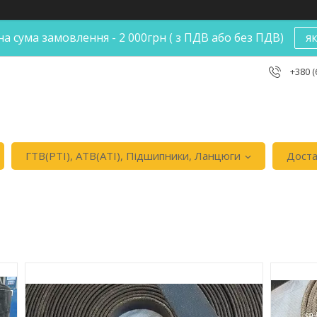
а сума замовлення - 2 000грн ( з ПДВ або без ПДВ)
я
+380 (
ГТВ(РТI), АТВ(АТI), Пiдшипники, Ланцюги
Доста