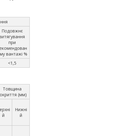
ання
Подовжнє
витягування
при
екомендован
му вантажі %
<1,5
Товщина
окриття (мм)
ерхні
Нижні
й
й