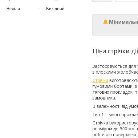
Неділя
Вихідний
Мінимальн
Ціна стрічки ді
Застосовуються для т
з плоскими жолобча
Стрічки
виготовляють
гумовими бортами, з 
тягових прокладок, т
замовника.
В залежності від умов
Тип 1 – многопрокла
Стрічка використовує
розміром до 500 мм, 
робочою поверхнею д