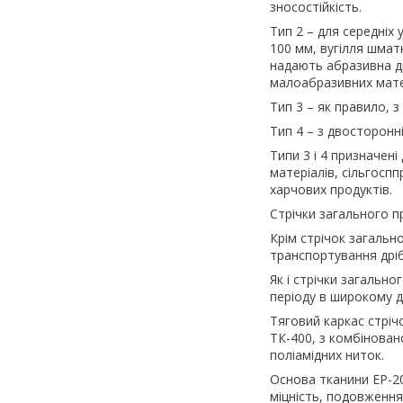
зносостійкість.
Тип 2 – для середніх
100 мм, вугілля шмат
надають абразивна ді
малоабразивних матер
Тип 3 – як правило, 
Тип 4 – з двосторонн
Типи 3 і 4 призначен
матеріалів, сільгоспп
харчових продуктів.
Стрічки загального п
Крім стрічок загальн
транспортування дріб
Як і стрічки загальн
періоду в широкому ді
Тяговий каркас стріч
ТК-400, з комбінован
поліамідних ниток.
Основа тканини ЕР-20
міцність, подовження