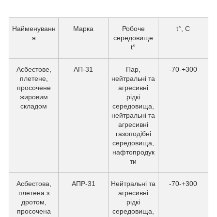
Найменуванн
Марка
Робоче
t°, С
я
середовище
t°
Асбестове,
АП-31
Пар,
-70-+300
плетене,
нейтральні та
просочене
агресивні
жировим
рідкі
складом
середовища,
нейтральні та
агресивні
газоподібні
середовища,
нафтопродук
ти
Асбестова,
АПР-31
Нейтральні та
-70-+300
плетена з
агресивні
дротом,
рідкі
просочена
середовища,