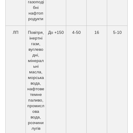
газоподі
бні
нафтоп
родукти
ЛП
Повітря,
До +150
4-50
16
5-10
інертні
гази,
вуглево
дні,
мінерал
ьні
масла,
морська
вода,
нафтове
темне
паливо,
промисл
ова
вода,
розчини
лугів