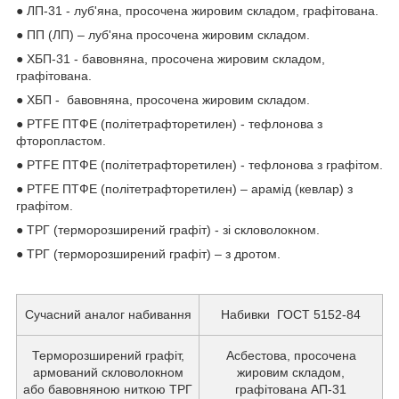
● ЛП-31 - луб'яна, просочена жировим складом, графітована.
● ПП (ЛП) – луб'яна просочена жировим складом.
● ХБП-31 - бавовняна, просочена жировим складом,
графітована.
● ХБП - бавовняна, просочена жировим складом.
● PTFE ПТФЕ (політетрафторетилен) - тефлонова з
фторопластом.
● PTFE ПТФЕ (політетрафторетилен) - тефлонова з графітом.
● PTFE ПТФЕ (політетрафторетилен) – арамід (кевлар) з
графітом.
● ТРГ (терморозширений графіт) - зі скловолокном.
● ТРГ (терморозширений графіт) – з дротом.
Сучасний аналог набивання
Набивки ГОСТ 5152-84
Терморозширений графіт,
Асбестова, просочена
армований скловолокном
жировим складом,
або бавовняною ниткою ТРГ
графітована АП-31