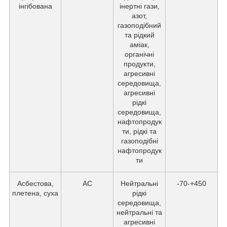
інгібована
інертні гази,
азот,
газоподібний
та рідкий
аміак,
органічні
продукти,
агресивні
середовища,
агресивні
рідкі
середовища,
нафтопродук
ти, рідкі та
газоподібні
нафтопродук
ти
Асбестова,
АС
Нейтральні
-70-+450
плетена, суха
рідкі
середовища,
нейтральні та
агресивні