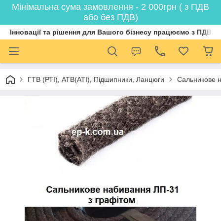
Мінімальна сума замовлення - 2 000грн ( з ПДВ
або без ПДВ)
Інновації та рішення для Вашого бізнесу працюємо з ПДВ
ГТВ (РТI), АТВ(АТI), Пiдшипники, Ланцюги
Сальникове н