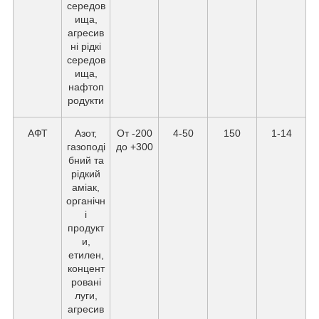
середов
ища,
агресив
ні рідкі
середов
ища,
нафтоп
родукти
АФТ
Азот,
От -200
4-50
150
1-14
газоподі
до +300
бний та
рідкий
аміак,
органічн
і
продукт
и,
етилен,
концент
ровані
луги,
агресив