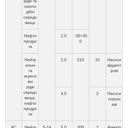
рідкі та
газопо
дібні
середо
вища
Нафто
2,0
-30+30
продук
0
ти
Нейтр
2,5
210
15
Насоси
альні
відцент
та
рові
агреси
вні
рідкі
середо
4,5
2
Насоси
вища,
поршн
нафто
еві
продук
ти
АС
Нейтр
5-14
5,0
300
2
Армату