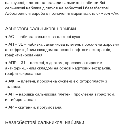
на кручені, плетені та скачали сальникові набивки.Всі
сальникові набивки діляться на азбестові і безазбестові.
Азбестовмісні вироби в позначенні марки мають символ «А».
Азбестові сальникові набивки
● АС – набивка сальникова плетені суха.
● АП – 31 – набивка сальникова плетені, просочена жировим
антифрикційним складом на основі нафтових екстрактів,
графитизированная.
● АПР – 31 – плетені, з дротом, просочена жировим
антифрикційним складом на основі нафтових екстрактів,
графитизированная.
● АФТ – плетені, просочена суспензією фторопласту з
тальком.
● АГІ – набивка сальникова плетені, проклеєна з графітом,
ингибированная.
● АР – скатаний, прогумована.
Безасбестові сальникові набивки