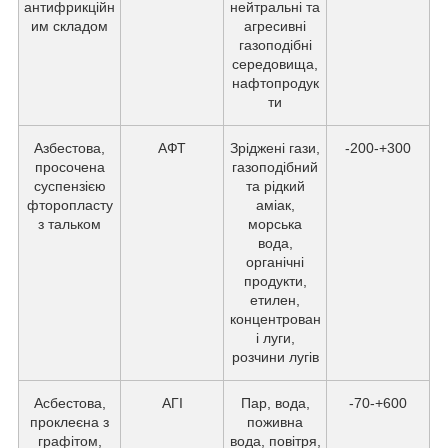
антифрикційн
нейтральні та
им складом
агресивні
газоподібні
середовища,
нафтопродук
ти
Азбестова,
АФТ
Зріджені гази,
-200-+300
просочена
газоподібний
суспензією
та рідкий
фторопласту
аміак,
з тальком
морська
вода,
органічні
продукти,
етилен,
концентрован
і луги,
розчини лугів
Асбестова,
АГІ
Пар, вода,
-70-+600
проклеєна з
поживна
графітом,
вода, повітря,