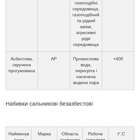
газоподібні
середовища,
газоподібний
та рідкий
аміак,
агресивні
рідкі
середовища
Асбестова,
АР
Промислова
+400
скручена
вода,
прогумована
перегріта і
насичена
водяна пара
Набивки сальникові безазбестові
Найменув
Марка
Область
Робоче
t°,С
ання
застосува
середови