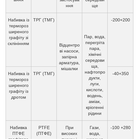
ння
ще
Набивка із
ТРГ (ТМГ)
-200+200
термороз
ширеного
Пар, вода,
графіту зі
перегріта
склінінням
Відцентро
пара,
ві насоси,
хімічні
запірна
середови
арматура,
ща,
мішалки
нафтопро
Набивка із
ТРГ (ТМГ)
-40+350
дукти,
термороз
луги,
ширеного
кислоти,
графіту із
водень,
дротом
аміак,
кріогенні
рідини
Набивка
PTFE
При
Гази,
-100 +280
ПТФЕ
(ПТФЕ)
високих
вода,