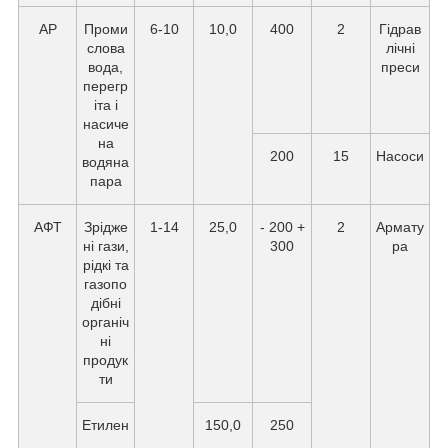
АР
Проми
6-10
10,0
400
2
Гідрав
слова
лічні
вода,
преси
перегр
іта і
насиче
на
200
15
Насоси
водяна
пара
АФТ
Зрідже
1-14
25,0
- 200 +
2
Армату
ні гази,
300
ра
рідкі та
газопо
дібні
органіч
ні
продук
ти
Етилен
150,0
250