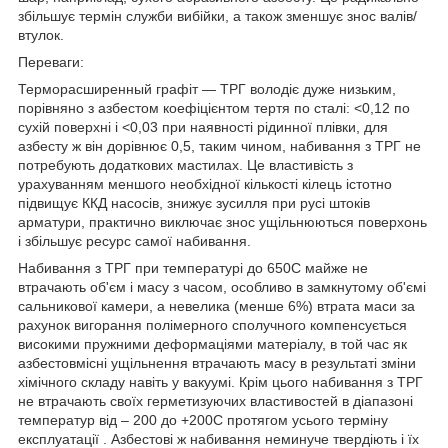
збільшує термін служби вибійки, а також зменшує знос валів/
втулок.
Переваги:
Терморасширенный графіт — ТРГ володіє дуже низьким,
порівняно з азбестом коефіцієнтом тертя по сталі: <0,12 по
сухій поверхні і <0,03 при наявності рідинної плівки, для
азбесту ж він дорівнює 0,5, таким чином, набивання з ТРГ не
потребують додаткових мастилах. Це властивість з
урахуванням меншого необхідної кількості кілець істотно
підвищує ККД насосів, знижує зусилля при русі штоків
арматури, практично виключає знос ущільнюються поверхонь
і збільшує ресурс самої набивання.
Набивання з ТРГ при температурі до 650С майже не
втрачають об'єм і масу з часом, особливо в замкнутому об'ємі
сальникової камери, а невелика (менше 6%) втрата маси за
рахунок вигорання полімерного сполучного компенсується
високими пружними деформаціями матеріалу, в той час як
азбестовмісні ущільнення втрачають масу в результаті зміни
хімічного складу навіть у вакуумі. Крім цього набивання з ТРГ
не втрачають своїх герметизуючих властивостей в діапазоні
температур від – 200 до +200С протягом усього терміну
експлуатації . Азбестові ж набивання неминуче твердіють і їх