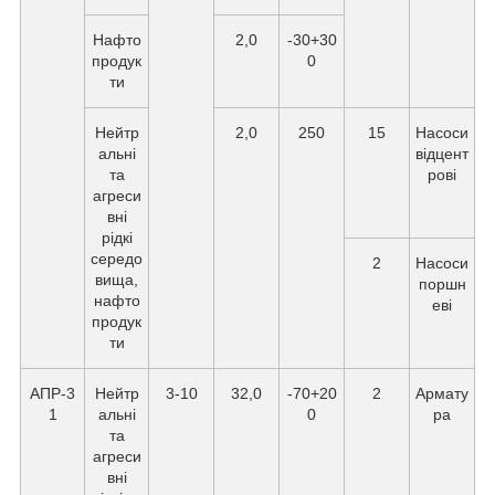
Нафто
2,0
-30+30
продук
0
ти
Нейтр
2,0
250
15
Насоси
альні
відцент
та
рові
агреси
вні
рідкі
середо
2
Насоси
вища,
поршн
нафто
еві
продук
ти
АПР-3
Нейтр
3-10
32,0
-70+20
2
Армату
1
альні
0
ра
та
агреси
вні