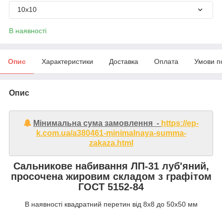
10х10
В наявності
Опис
Характеристики
Доставка
Оплата
Умови п
Опис
Мінимальна сума замовлення -
https://ep-
k.com.ua/a380461-minimalnaya-summa-
zakaza.html
Сальникове набивання ЛП-31 луб'яний,
просочена жировим складом з графітом
ГОСТ 5152-84
В наявності квадратний перетин від 8х8 до 50х50 мм