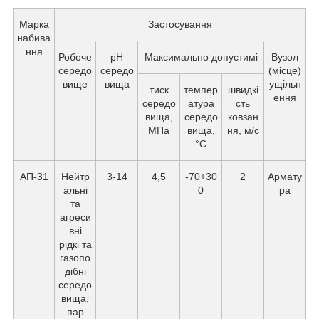
Марка
Застосування
набива
ння
Робоче
рН
Максимально допустимі
Вузол
середо
середо
(місце)
вище
вища
ущільн
тиск
темпер
швидкі
ення
середо
атура
сть
вища,
середо
ковзан
МПа
вища,
ня, м/с
°С
АП-31
Нейтр
3-14
4,5
-70+30
2
Армату
альні
0
ра
та
агреси
вні
рідкі та
газопо
дібні
середо
вища,
пар