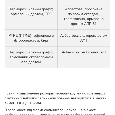
Терморозширений графіт,
Асбестова, просочена
армований дротом, ТРГ
жировим складом,
графітована, армована
дротом АПР-31
PTFE (ПТФЕ) тефлонова з
Асбестова, з фторопластом
фторопластом, біла
АФТ
Терморозширений графіт,
Асбестова, інгібована, АГІ
армований скловолокном
або дротом
Граничні відхилення розмірів перерізу кручених, плетених і
скатанных набивки сальникові повинні знаходитися в межах
вимог ГОСТу 5152-84.
В залежності від марки сальникове набивання в якості
робочих середовищ можуть виступати повітря, азот, інертні