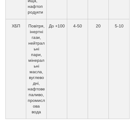
ища,
нафтоп
родукти
ХБП
Повітря,
До +100
4-50
20
5-10
інертні
гази,
нейтрал
ьні
пари,
мінерал
ьні
масла,
вуглево
дні,
нафтове
паливо,
промисл
ова
вода