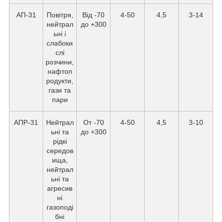
АП-31
Повітря,
Від -70
4-50
4,5
3-14
нейтрал
до +300
ьні і
слабоки
слі
розчини,
нафтоп
родукти,
гази та
пари
АПР-31
Нейтрал
От -70
4-50
4,5
3-10
ьні та
до +300
рідкі
середов
ища,
нейтрал
ьні та
агресив
ні
газоподі
бні