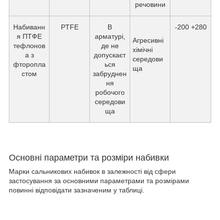
речовини
Набиванн
PTFE
В
-200 +280
я ПТФЕ
арматурі,
Агресивні
тефлонов
де не
хімічні
а з
допускаєт
середови
фторопла
ься
ща
стом
забруднен
ня
робочого
середови
ща
Основні параметри та розміри набивки
Марки сальникових набивок в залежності від сфери
застосування за основними параметрами та розмірами
повинні відповідати зазначеним у таблиці.