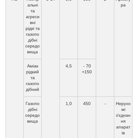
альні
ра
та
агреси
вні
рідкі та
газопо
дібні
середо
вища
Аміак
4,5
- 70
рідкий
+150
та
газопо
дібний
Газопо
1,0
450
-
Нерухо
дібні
мі
середо
з'єднан
вища
ня
апарат
ів