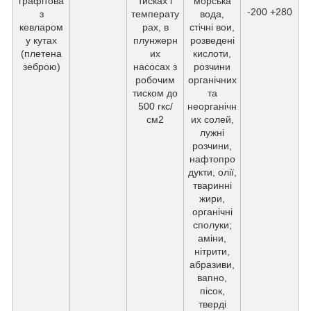
графітова
тисках і
морська
-200 +280
з
температу
вода,
кевларом
рах, в
стічні вои,
у кутах
плунжерн
розведені
(плетена
их
кислоти,
зеброю)
насосах з
розчини
робочим
органічних
тиском до
та
500 гкс/
неорганічн
см2
их солей,
лужні
розчини,
нафтопро
дукти, олії,
тваринні
жири,
органічні
сполуки;
аміни,
нітрити,
абразиви,
вапно,
пісок,
тверді