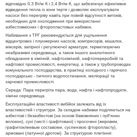
відповідно 0,3 Вт/м·К і 2,4 Вт/м·К, що забезпечує ефективне
відведення тепла із зони тертя і дозволяє експлуатувати
насоси без перегріву навіть при повній відсутності витоків,
необхідних для охолодження при використанні
азбестовмісних і фторопластовых набивок.
Набивання з ТРГ рекомендується для ущільнення
відцентрових і плунжерних насосів, компресорів, мішалок,
міксерів, запірної і регулюючої арматури, герметизуючих
неабразивні середовища, а також іншого аналогічного
обладнання в хімічній, нафтохімічній, нафтопереробній та
нафтової промисловості, енергетиці, а також у трубопроводах
комунального господарства, в практиці холодного і гарячого
господарсько - питного водопостачання, меліорації та
харчової промисловості.
Середа: Пара перегріта пара, вода, нафта і нафтопродукти,
хімічні середовища.
Експлуатаційні властивості вибійок залежать від їх
властивостей і структури. За складом набивки поділяються на
азбестові і безазбестові (на основі бавовняних і луб'яних
волокон), сухі (чисті і графітовані) і просочені (жировим,
графитоклеевым составоми, суспензією фторопласту),
армовані (латунної дротом). За структурою плетіння: