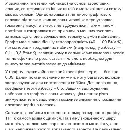
У звичайних плетених набивках (на основі азбестових,
лляних, синтетичних та інших ниток) є можливі шляхи витоку
між волокнами. Однак набивка з плетеного графітового
волокна під тиском кришки сальникової камери утворює
гомогенну масу, та витоків не відбувається. Таким чином,
протікання контролюються при значно менших зусиллях
затяжки, що сприяє збільшенню терміну служби набивання.
Графіт має значно більшу теплопровідність (40....100 Вт/м*К),
ніж матеріали традиційних набивки (наприклад, у азбесту —
0,1....0,3 Вт/м*К), завдяки чому в сальникових камерах насосів
тепло ефективно розсіюється – кількість необхідних для
виносу тепла витоків зведено до мінімуму.
У графіту надзвичайно низький коефіцієнт тертя — близько
0,05. Даний показник значно нижчий, ніж у багатьох волокон,
застосовуваних для виготовлення вибійок. Для порівняння,
коефіцієнт тертя азбесту – 0,5. Завдяки застосуванню
набивання з графіту в сальникових ущільненнях різко
знижується тепловиділення і можливе зниження споживання
електроенергії на насосах.
Сальникові набивки з плетеного терморозширеного графіту —
ТРГ є самосмазивающимися. На зміну зношенному шару
матеріалу оголюється шар з точно такого ж матеріалу, а не
шар, наприклад, сухого абразивного азбесту. Це радикально