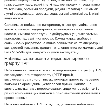
гази, водяну пару, важкі і легкі нафтові продукти, вода питна
та технічна, органічні продукти, рідкий і газоподібний аміак,
лужні середовища, морська вода, вугіллі амонієві солі, різні
види кислот.
Сальникове набивання використовуються для ущільнення
вузлів арматури, відцентрових, плунжерних і поршневих
насосів, хімічної апаратури, в дейдвудных ущільнювальних
пристроїв, гідравлічних пресах. Кожна марка внабивок
сальникових розрахована вплив певних тисків, температур і
швидкостей ковзання, граничні значення яких регламентовані
Гост 5152-84 для конкретних умов експлуатації.
Набивка сальникова з терморозширеного
графіту ТРГ
Набивання виготовляються з терморозширеного графіту ТРГ,
експандованого фторопласту (PTFE пряжі),
високотемпературного і низькотемпературного вуглецевого
волокна і з арамидним (кевларовой пряжі). Набивання
виготовляються як з перерахованих вище матеріалів, так і з
різних комбінацій цих волокон з різноманітними добавками і
просоченнями.
Переваги набивки з ТРГ перед традиційними набивками.