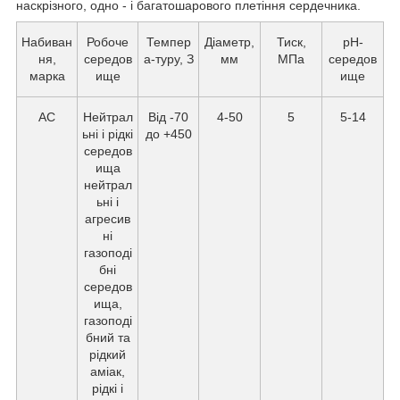
наскрізного, одно - і багатошарового плетіння сердечника.
Набиван
Робоче
Темпер
Діаметр,
Тиск,
рН-
ня,
середов
а-туру, З
мм
МПа
середов
марка
ище
ище
АС
Нейтрал
Від -70
4-50
5
5-14
ьні і рідкі
до +450
середов
ища
нейтрал
ьні і
агресив
ні
газоподі
бні
середов
ища,
газоподі
бний та
рідкий
аміак,
рідкі і