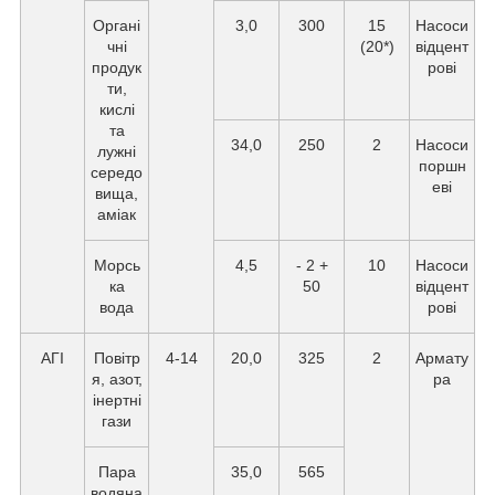
Органі
3,0
300
15
Насоси
чні
(20*)
відцент
продук
рові
ти,
кислі
та
34,0
250
2
Насоси
лужні
поршн
середо
еві
вища,
аміак
Морсь
4,5
- 2 +
10
Насоси
ка
50
відцент
вода
рові
АГІ
Повітр
4-14
20,0
325
2
Армату
я, азот,
ра
інертні
гази
Пара
35,0
565
водяна