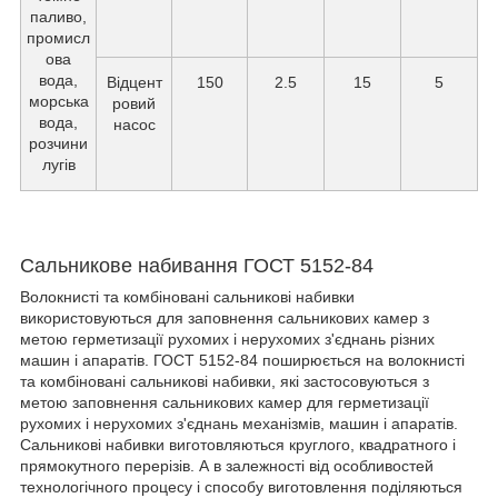
паливо,
промисл
ова
вода,
Відцент
150
2.5
15
5
морська
ровий
вода,
насос
розчини
лугів
Сальникове набивання ГОСТ 5152-84
Волокнисті та комбіновані сальникові набивки
використовуються для заповнення сальникових камер з
метою герметизації рухомих і нерухомих з'єднань різних
машин і апаратів. ГОСТ 5152-84 поширюється на волокнисті
та комбіновані сальникові набивки, які застосовуються з
метою заповнення сальникових камер для герметизації
рухомих і нерухомих з'єднань механізмів, машин і апаратів.
Сальникові набивки виготовляються круглого, квадратного і
прямокутного перерізів. А в залежності від особливостей
технологічного процесу і способу виготовлення поділяються