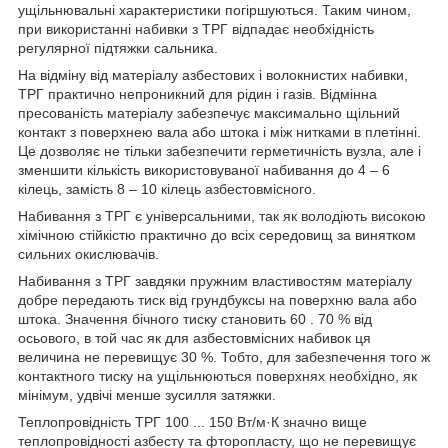
ущільнювальні характеристики погіршуються. Таким чином,
при використанні набивки з ТРГ відпадає необхідність
регулярної підтяжки сальника.
На відміну від матеріалу азбестових і волокнистих набивки,
ТРГ практично непроникний для рідин і газів. Відмінна
пресованість матеріалу забезпечує максимально щільний
контакт з поверхнею вала або штока і між нитками в плетінні.
Це дозволяє не тільки забезпечити герметичність вузла, але і
зменшити кількість використовуваної набивання до 4 – 6
кілець, замість 8 – 10 кілець азбестовмісного.
Набивання з ТРГ є універсальними, так як володіють високою
хімічною стійкістю практично до всіх середовищ за винятком
сильних окислювачів.
Набивання з ТРГ завдяки пружним властивостям матеріалу
добре передають тиск від грундбуксы на поверхню вала або
штока. Значення бічного тиску становить 60 . 70 % від
осьового, в той час як для азбестовмісних набивок ця
величина не перевищує 30 %. Тобто, для забезпечення того ж
контактного тиску на ущільнюються поверхнях необхідно, як
мінімум, удвічі менше зусилля затяжки.
Теплопровідність ТРГ 100 ... 150 Вт/м·К значно вище
теплопровідності азбесту та фторопласту, що не перевищує