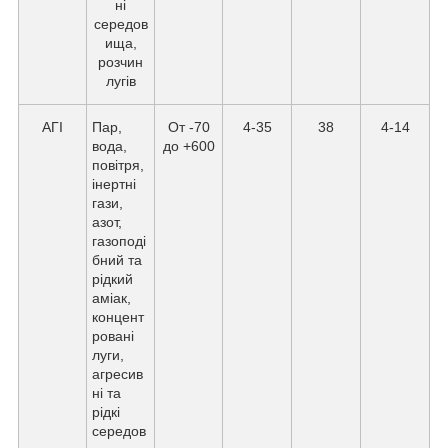
ні
середов
ища,
розчин
лугів
АГІ
Пар,
От -70
4-35
38
4-14
вода,
до +600
повітря,
інертні
гази,
азот,
газоподі
бний та
рідкий
аміак,
концент
ровані
луги,
агресив
ні та
рідкі
середов