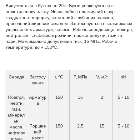
Випускається в бухтах по 20кг. Бухти упаковуються в
поліетиленову плівку. Являє собою еластичний шнур
квадратного перерізу, сплетений з луб'яних волокон,
просочений жировим складом. Застосовується в сальникових
ущільненнях арматури, насосів. Робоче середовище: повітря,
нейтральні і слабокислі розчини, нафтопродукти, гази та
пари. Максимально допустимий тиск: 16 МПа. Робоча
температура: до + 150ºC.
Середа
Застосу
t, ºC
P, МПа
V, м/с
pH
вання
Повітря,
Арматур
150
16
2
5 - 10
інертні
а
гази,
мінерал
ьні
Поршне
150
2.5
15
5 - 10
масла,
вий
нафтове
насос
темне