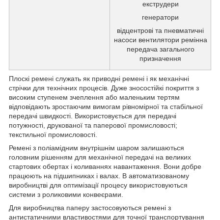
екструдери
генератори
відцентрові та пневматичні
насоси вентилятори ремінна
передача загального
призначення
Плоскі ремені служать як приводні ремені і як механічні
стрічки для технічних процесів. Дуже зносостійкі покриття з
високим ступенем зчеплення або маленьким тертям
відповідають зростаючим вимогам рівномірної та стабільної
передачі швидкості. Використовується для передачі
потужності, друкованої та паперової промисловості;
текстильної промисловості.
Ремені з поліамідним внутрішнім шаром залишаються
головним рішенням для механічної передачі на великих
стартових обертах і коливаннях навантаження. Вони добре
працюють на підшипниках і валах. В автоматизованому
виробництві для оптимізації процесу використовуються
системи з роликовими конвеєрами.
Для виробництва паперу застосовуються ремені з
антистатичними властивостями для точної транспортування