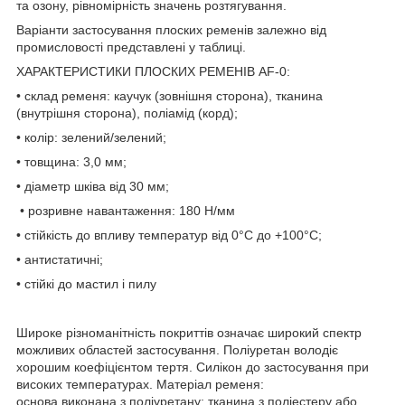
та озону, рівномірність значень розтягування.
Варіанти застосування плоских ременів залежно від
промисловості представлені у таблиці.
ХАРАКТЕРИСТИКИ ПЛОСКИХ РЕМЕНІВ AF-0:
• склад ременя: каучук (зовнішня сторона), тканина
(внутрішня сторона), поліамід (корд);
• колір: зелений/зелений;
• товщина: 3,0 мм;
• діаметр шківа від 30 мм;
• розривне навантаження: 180 Н/мм
• стійкість до впливу температур від 0°C до +100°C;
• антистатичні;
• стійкі до мастил і пилу
Широке різноманітність покриттів означає широкий спектр
можливих областей застосування. Поліуретан володіє
хорошим коефіцієнтом тертя. Силікон до застосування при
високих температурах. Матеріал ременя:
основа виконана з поліуретану; тканина з поліестеру або