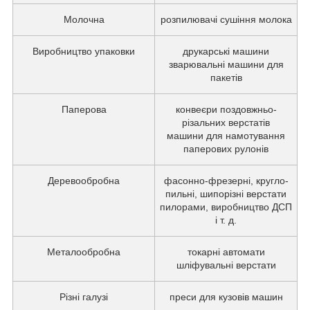
Молочна
розпилювачі сушіння молока
Виробництво упаковки
друкарські машини
зварювальні машини для
пакетів
Паперова
конвеєри поздовжньо-
різальних верстатів
машини для намотування
паперових рулонів
Деревообробна
фасонно-фрезерні, кругло-
пильні, шипорізні верстати
пилорами, виробництво ДСП
і т. д.
Металообробна
токарні автомати
шліфувальні верстати
Різні галузі
преси для кузовів машин