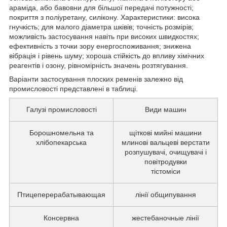
араміда, або бавовни для більшої передачі потужності;
покриття з поліуретану, силікону. Характеристики: висока
гнучкість; для малого діаметра шківів; точність розмірів;
можливість застосування навіть при високих швидкостях;
ефективність з точки зору енергоспоживання; знижена
вібрація і рівень шуму; хороша стійкість до впливу хімічних
реагентів і озону, рівномірність значень розтягування.
Варіанти застосування плоских ременів залежно від
промисловості представлені в таблиці.
Галузі промисловості
Види машин
Борошномельна та
щіткові мийні машини
хлібопекарська
млинові вальцеві верстати
розпушувачі, очищувачі і
повітродувки
тістоміси
Птицеперерабатывающая
лінії общипування
Консервна
жестебаночные лінії