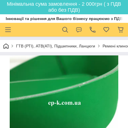
Мінімальна сума замовлення - 2 000грн ( з ПДВ
або без ПДВ)
Інновації та рішення для Вашого бізнесу працюємо з ПДВ
ГТВ (РТI), АТВ(АТI), Пiдшипники, Ланцюги
Ремені клинов