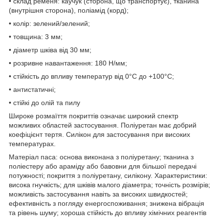
• склад ременя: каучук (сторона, що транспортує), тканина
(внутрішня сторона), поліамід (корд);
• колір: зелений/зелений;
• товщина: 3 мм;
• діаметр шківа від 30 мм;
• розривне навантаження: 180 Н/мм;
• стійкість до впливу температур від 0°C до +100°C;
• антистатичні;
• стійкі до олій та пилу
Широке розмаїття покриттів означає широкий спектр
можливих областей застосування. Поліуретан має добрий
коефіцієнт тертя. Силікон для застосування при високих
температурах.
Матеріал паса: основа виконана з поліуретану; тканина з
поліестеру або араміду або бавовни для більшої передачі
потужності; покриття з поліуретану, силікону. Характеристики:
висока гнучкість; для шківів малого діаметра; точність розмірів;
можливість застосування навіть за високих швидкостей;
ефективність з погляду енергоспоживання; знижена вібрація
та рівень шуму; хороша стійкість до впливу хімічних реагентів