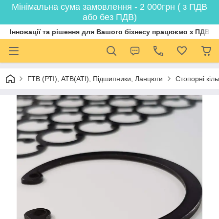
Мінімальна сума замовлення - 2 000грн ( з ПДВ
або без ПДВ)
Інновації та рішення для Вашого бізнесу працюємо з ПДВ
ГТВ (РТI), АТВ(АТI), Пiдшипники, Ланцюги
Стопорні кіл