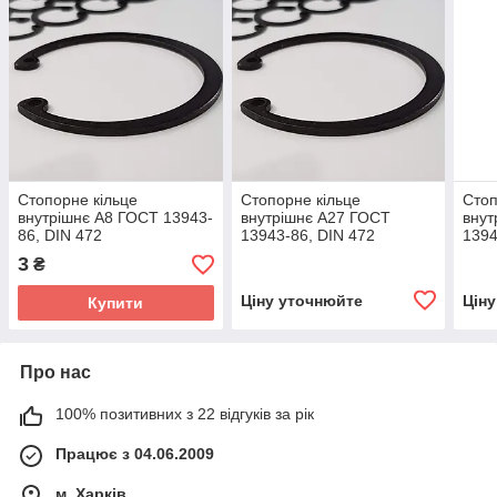
Стопорне кільце
Стопорне кільце
Стоп
внутрішнє А8 ГОСТ 13943-
внутрішнє А27 ГОСТ
внут
86, DIN 472
13943-86, DIN 472
1394
3
₴
Ціну уточнюйте
Цін
Купити
Про нас
100% позитивних з 22 відгуків за рік
Працює з 04.06.2009
м. Харків