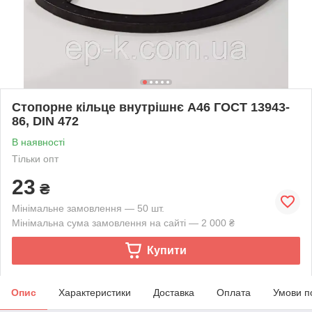
Стопорне кільце внутрішнє А46 ГОСТ 13943-
86, DIN 472
В наявності
Тільки опт
23
₴
Мінімальне замовлення — 50 шт.
Мінімальна сума замовлення на сайті — 2 000 ₴
Купити
Опис
Характеристики
Доставка
Оплата
Умови п