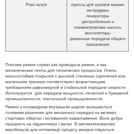
Різні галузі
прессы для кузовов машин
экструдеры
генераторы
центробежные и
пневматические насосы
вентиляторы
ременная передача общего
назначения
Плоские ремни служат как приводные ремни, и как
механические ленты для технических процессов. Очень
износостойкие покрытия с высокой степенью сцепления или
маленьким трением соответствуют возрастающим
требованиям равномерной и стабильной передачи скорости.
Используется для передачи мощности, печатной и бумажной
промышленности; текстильной промышленности.
Ремені з поліамідним внутрішнім шаром залишаються
головним рішенням для механічної передачі на великих
стартових обертах і коливаннях навантаження. Вони добре
працюють на підшипниках і валах. В автоматизованому
виробництві для оптимізації процесу використовуються