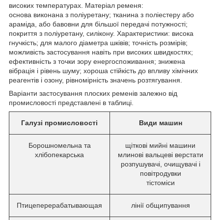
високих температурах. Матеріал ременя:
основа виконана з поліуретану; тканина з поліестеру або
араміда, або бавовни для більшої передачі потужності;
покриття з поліуретану, силікону. Характеристики: висока
гнучкість; для малого діаметра шківів; точність розмірів;
можливість застосування навіть при високих швидкостях;
ефективність з точки зору енергоспоживання; знижена
вібрація і рівень шуму; хороша стійкість до впливу хімічних
реагентів і озону, рівномірність значень розтягування.
Варіанти застосування плоских ременів залежно від
промисловості представлені в таблиці.
Галузі промисловості
Види машин
Борошномельна та
щіткові мийні машини
хлібопекарська
млинові вальцеві верстати
розпушувачі, очищувачі і
повітродувки
тістоміси
Птицеперерабатывающая
лінії общипування