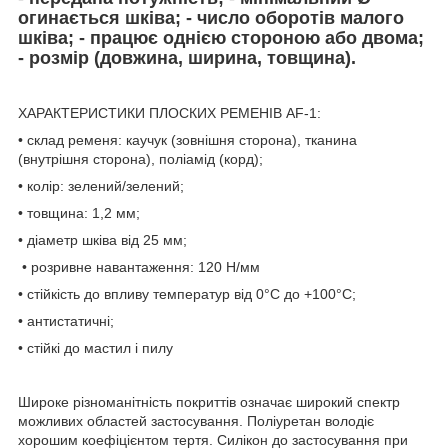
огинається шківа; - число оборотів малого
шківа; - працює однією стороною або двома;
- розмір (довжина, ширина, товщина).
ХАРАКТЕРИСТИКИ ПЛОСКИХ РЕМЕНІВ AF-1:
• склад ременя: каучук (зовнішня сторона), тканина
(внутрішня сторона), поліамід (корд);
• колір: зелений/зелений;
• товщина: 1,2 мм;
• діаметр шківа від 25 мм;
• розривне навантаження: 120 Н/мм
• стійкість до впливу температур від 0°C до +100°C;
• антистатичні;
• стійкі до мастил і пилу
Широке різноманітність покриттів означає широкий спектр
можливих областей застосування. Поліуретан володіє
хорошим коефіцієнтом тертя. Силікон до застосування при