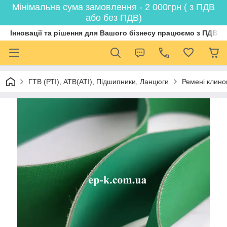
Мінімальна сума замовлення - 2 000грн ( з ПДВ
або без ПДВ)
Інновації та рішення для Вашого бізнесу працюємо з ПДВ
ГТВ (РТI), АТВ(АТI), Пiдшипники, Ланцюги
Ремені клинов