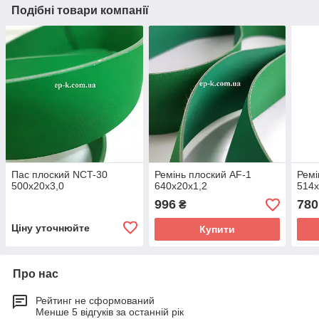
Подібні товари компанії
Пас плоский NCT-30
Ремінь плоский AF-1
Ремі
500х20х3,0
640х20х1,2
514х
996
780
₴
Ціну уточнюйте
Купити
Про нас
Рейтинг не сформований
Менше 5 відгуків за останній рік