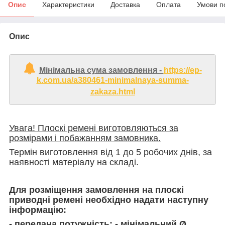
Опис
Характеристики
Доставка
Оплата
Умови п
Опис
Мінімальна сума замовлення -
https://ep-
k.com.ua/a380461-minimalnaya-summa-
zakaza.html
Увага! Плоскі ремені виготовляються за
розмірами і побажанням замовника.
Термін виготовлення від 1 до 5 робочих днів, за
наявності матеріалу на складі.
Для розміщення замовлення на плоскі
приводні ремені необхідно надати наступну
інформацію:
- передана потужність; - мінімальний Ø