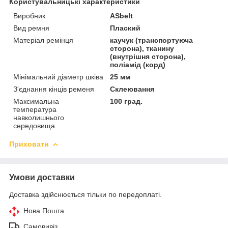
Користувальницькі характеристики
Виробник
ASbelt
Вид ремня
Плаский
Матеріал ремінця
каучук (транспортуюча
сторона), тканину
(внутрішня сторона),
поліамід (корд)
Мінімальний діаметр шківа
25 мм
З'єднання кінців ременя
Склеювання
Максимальна
100 град.
температура
навколишнього
середовища
Приховати
Умови доставки
Доставка здійснюється тільки по передоплаті.
Нова Пошта
Самовивіз