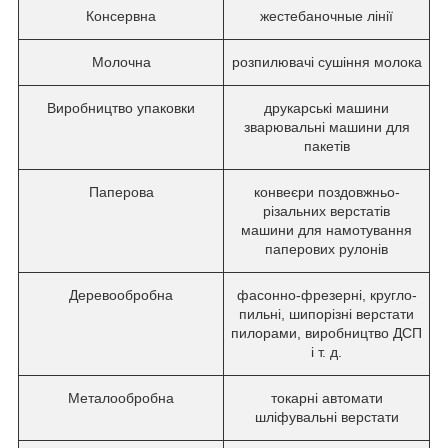
Консервна
жестебаночные лінії
Молочна
розпилювачі сушіння молока
Виробництво упаковки
друкарські машини
зварювальні машини для
пакетів
Паперова
конвеєри поздовжньо-
різальних верстатів
машини для намотування
паперових рулонів
Деревообробна
фасонно-фрезерні, кругло-
пильні, шипорізні верстати
пилорами, виробництво ДСП
і т. д.
Металообробна
токарні автомати
шліфувальні верстати