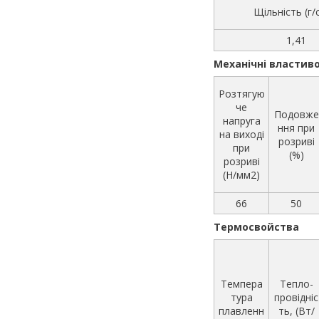
Щільність (г/
1,41
Механічні властиво
Розтягую
че
Подовже
напруга
ння при
на виході
розриві
при
(%)
розриві
(Н/мм2)
66
50
Термосвойства
Темпера
Тепло-
тура
провідніс
плавленн
ть, (Вт/