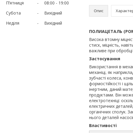
Пʼятниця
08:00
19:00
Опис
Характе
Субота
Вихідний
Неділя
Вихідний
ПОЛИАЦЕТАЛЬ (PO
Висока втомну міцніс
стиск, міцність, нав
важливе при обробці 
Застосування
Використання в механ
механіці, як наприкл
зубчасті колеса, кон
формостійкості і щіл
інертним, даний мате
продуктами. Він може
електротехніці: оскіл
електричних деталей, 
органічних сполук. З
нього деталей насосі
Властивості