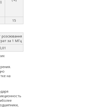
)
15
т розсіювання
трат за 1 МГц
0,01
ких
рения.
дно
тке на
одаря
рикционность
аиболее
подшипники,