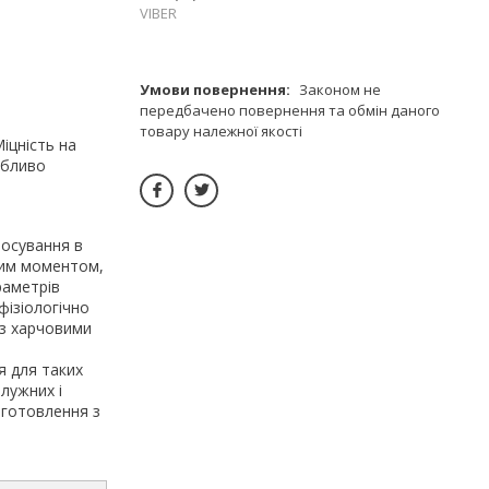
VIBER
Законом не
передбачено повернення та обмін даного
товару належної якості
іцність на
обливо
тосування в
овим моментом,
раметрів
фізіологічно
 з харчовими
в
я для таких
 лужних і
иготовлення з