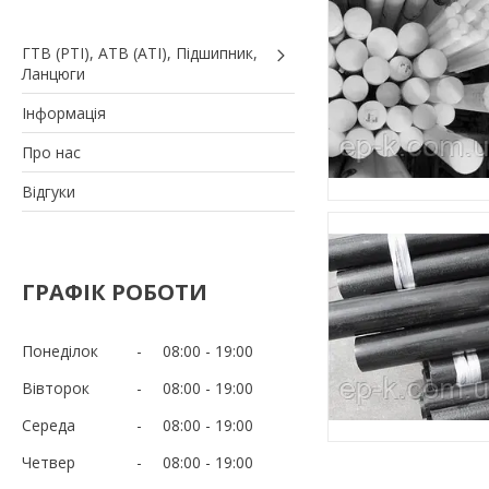
ГТВ (РТI), АТВ (АТI), Пiдшипник,
Ланцюги
Iнформація
Про нас
Вiдгуки
ГРАФІК РОБОТИ
Понеділок
08:00
19:00
Вівторок
08:00
19:00
Середа
08:00
19:00
Четвер
08:00
19:00