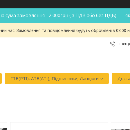
а сума замовлення - 2 000грн ( з ПДВ або без ПДВ)
я
чий час. Замовлення та повідомлення будуть оброблені з 08:00 
+380 (
ГТВ(РТI), АТВ(АТI), Пiдшипники, Ланцюги
Доста