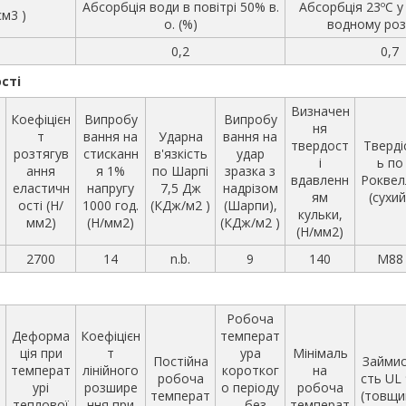
Абсорбція води в повітрі 50% в.
Абсорбція 23ºС 
см3 )
о. (%)
водному роз
0,2
0,7
сті
Визначен
Коефіцієн
Випробу
Випробу
ня
т
вання на
Ударна
вання на
твердост
Тверді
розтягув
стисканн
в'язкість
удар
і
ь по
ання
я 1%
по Шарпі
зразка з
вдавленн
Роквел
еластичн
напругу
7,5 Дж
надрізом
ям
(сухий
ості (Н/
1000 год.
(КДж/м2 )
(Шарпи),
кульки,
мм2)
(Н/мм2)
(КДж/м2 )
(Н/мм2)
2700
14
n.b.
9
140
M88
Робоча
Деформа
Коефіцієн
температ
ція при
т
ура
Мінімаль
Постійна
Займис
температ
лінійного
коротког
на
робоча
сть UL
урі
розшире
о періоду
робоча
температ
(товщи
теплової
ння при
– без
температ