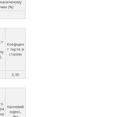
у насиченому
чині (%)
ст
Коефіцієн
т тертя зі
лу
сталлю
)
0,30
ті
Кисневий
 94
індекс,
на
(%)