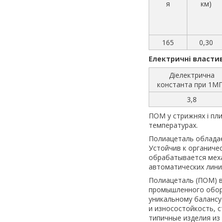
я
км)
165
0,30
Електричні власти
Діелектрична
константа при 1М
3,8
ПОМ у стрижнях і пли
температурах.
Полиацеталь облада
Устойчив к органиче
обрабатывается меха
автоматических лини
Полиацеталь (ПОМ) в
промышленного обору
уникальному балансу
и износостойкость, 
типичные изделия из