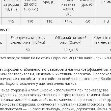
ура, (С)
3-6 мм
деформа
23-60ºС
наванта
ура, (С)
ції, (ºС)
(10-6.К-1)
ження,
(ºС)
115
110
110
+140
-50
HB
вості
Електрична міцність
Об'ємний питомий
Коефіцієн
Гц
діелектрика, (кВ/мм)
опір, (Ом/см)
тангенс в
50
10 до 15
тах володіє міцністю на стиск і ударною міцністю навіть при низь
ет хорошей стабильностью размеров и низким коэффициентом т
ским растворителям, щелочам и чистящим реагентам. Превосхо
ническим способом - это свойство особенно важно при обрабо
ях. Водопоглощение у ацеталя очень низкое.
 виде стержней и плит широко используется при производстве
дования, сельскохозяйственной и строительной техники, благ
 физико-механических свойств: механическая прочность, антиф
стойкость к коррозии, химическая и климатическая стойкость. Н
 полиацеталя — шнековые приводы, ролики, держатели, буксы, 