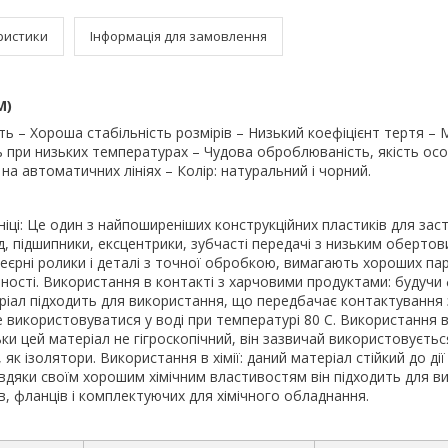
ристики
Інформація для замовлення
M)
ть – Хороша стабільність розмірів – Низький коефіцієнт тертя – М
іть при низьких температурах – Чудова оброблюваність, якість ос
на автоматичних лініях – Колір: натуральний і чорний.
іці: Це один з найпоширеніших конструкційних пластиків для зас
ад, підшипники, ексцентрики, зубчасті передачі з низьким оберт
веєрні ролики і деталі з точної обробкою, вимагають хороших па
ьності. Використання в контакті з харчовими продуктами: будучи 
ріал підходить для використання, що передбачає контактування
 використовуватися у воді при температурі 80 С. Використання 
ьки цей матеріал не гігроскопічний, він зазвичай використовуєтьс
як ізолятори. Використання в хімії: даний матеріал стійкий до дії
авдяки своїм хорошим хімічним властивостям він підходить для в
в, фланців і комплектуючих для хімічного обладнання.