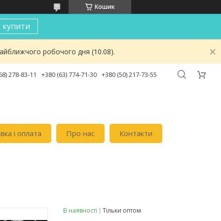
Кошик
к купити
найближчого робочого дня (10.08).
68) 278-83-11
+380 (63) 774-71-30
+380 (50) 217-73-55
вка i оплата
Про нас
Контакти
В наявності
Тільки оптом