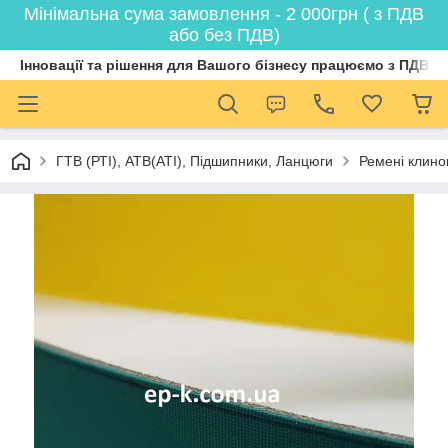
Мінімальна сума замовлення - 2 000грн ( з ПДВ
або без ПДВ)
Інновації та рішення для Вашого бізнесу працюємо з ПДВ
ГТВ (РТI), АТВ(АТI), Пiдшипники, Ланцюги
Ремені клинов