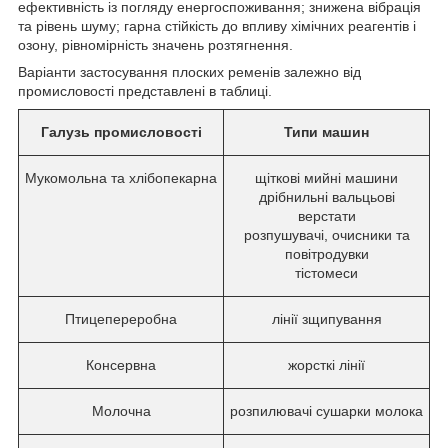
ефективність із погляду енергоспоживання; знижена вібрація
та рівень шуму; гарна стійкість до впливу хімічних реагентів і
озону, рівномірність значень розтягнення.
Варіанти застосування плоских ременів залежно від
промисловості представлені в таблиці.
Галузь промисловості
Типи машин
Мукомольна та хлібопекарна
щіткові мийні машини
дрібнильні вальцьові
верстати
розпушувачі, очисники та
повітродувки
тістомеси
Птицепереробна
лінії зщипування
Консервна
жорсткі лінії
Молочна
розпилювачі сушарки молока