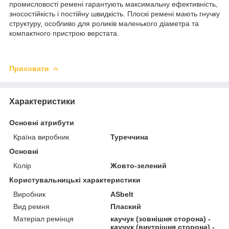
промисловості ремені гарантують максимальну ефективність,
зносостійкість і постійну швидкість. Плоскі ремені мають гнучку
структуру, особливо для роликів маленького діаметра та
компактного пристрою верстата.
Приховати
Характеристики
Основні атрибути
Країна виробник
Туреччина
Основні
Колір
Жовто-зелений
Користувальницькі характеристики
Виробник
ASbelt
Вид ремня
Плаский
Матеріал ремінця
каучук (зовнішня сторона) -
каучук (внутрішня сторона) -