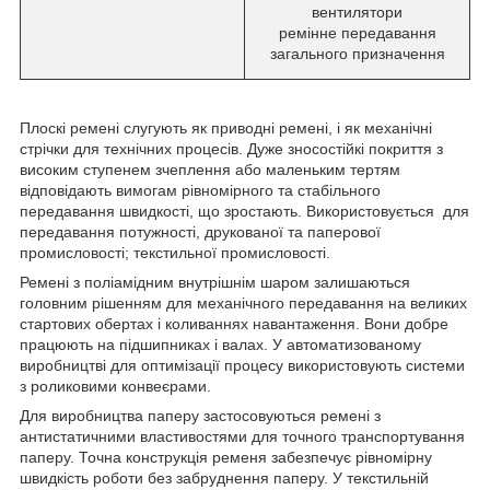
вентилятори
ремінне передавання
загального призначення
Плоскі ремені слугують як приводні ремені, і як механічні
стрічки для технічних процесів. Дуже зносостійкі покриття з
високим ступенем зчеплення або маленьким тертям
відповідають вимогам рівномірного та стабільного
передавання швидкості, що зростають. Використовується для
передавання потужності, друкованої та паперової
промисловості; текстильної промисловості.
Ремені з поліамідним внутрішнім шаром залишаються
головним рішенням для механічного передавання на великих
стартових обертах і коливаннях навантаження. Вони добре
працюють на підшипниках і валах. У автоматизованому
виробництві для оптимізації процесу використовують системи
з роликовими конвеєрами.
Для виробництва паперу застосовуються ремені з
антистатичними властивостями для точного транспортування
паперу. Точна конструкція ременя забезпечує рівномірну
швидкість роботи без забруднення паперу. У текстильній