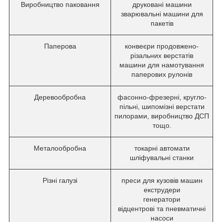
Виробництво паковання
друковані машини
зварювальні машини для
пакетів
Паперова
конвеєри продовжено-
різальних верстатів
машини для намотування
паперових рулонів
Деревообробна
фасонно-фрезерні, кругло-
пільні, шипомізні верстати
пилорами, виробництво ДСП
тощо.
Металообробна
токарні автомати
шліфувальні станки
Різні галузі
преси для кузовів машин
екструдери
генератори
відцентрові та пневматичні
насоси