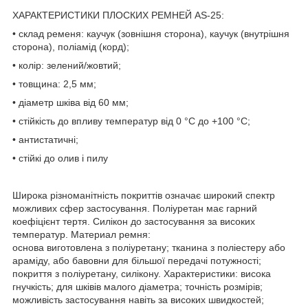
ХАРАКТЕРИСТИКИ ПЛОСКИХ РЕМНЕЙ AS-25:
• склад ременя: каучук (зовнішня сторона), каучук (внутрішня
сторона), поліамід (корд);
• колір: зелений/жовтий;
• товщина: 2,5 мм;
• діаметр шківа від 60 мм;
• стійкість до впливу температур від 0 °C до +100 °C;
• антистатичні;
• стійкі до олив і пилу
Широка різноманітність покриттів означає широкий спектр
можливих сфер застосування. Поліуретан має гарний
коефіцієнт тертя. Силікон до застосування за високих
температур. Материал ремня:
основа виготовлена з поліуретану; тканина з поліестеру або
араміду, або бавовни для більшої передачі потужності;
покриття з поліуретану, силікону. Характеристики: висока
гнучкість; для шківів малого діаметра; точність розмірів;
можливість застосування навіть за високих швидкостей;