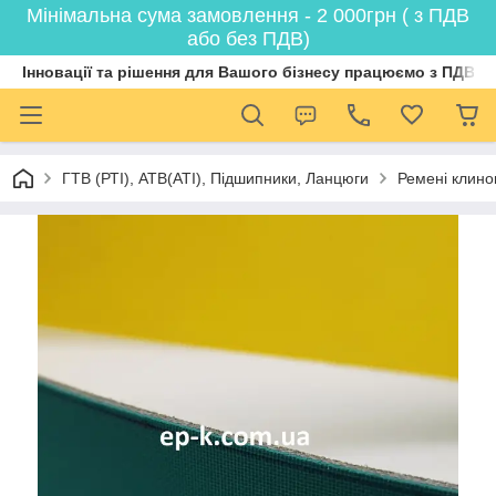
Мінімальна сума замовлення - 2 000грн ( з ПДВ
або без ПДВ)
Інновації та рішення для Вашого бізнесу працюємо з ПДВ
ГТВ (РТI), АТВ(АТI), Пiдшипники, Ланцюги
Ремені клинов