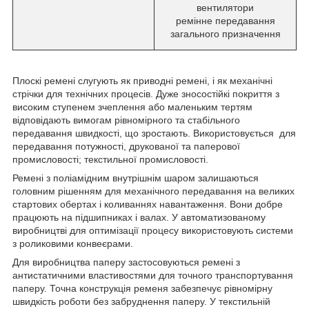
вентилятори
ремінне передавання
загального призначення
Плоскі ремені слугують як приводні ремені, і як механічні
стрічки для технічних процесів. Дуже зносостійкі покриття з
високим ступенем зчеплення або маленьким тертям
відповідають вимогам рівномірного та стабільного
передавання швидкості, що зростають. Використовується для
передавання потужності, друкованої та паперової
промисловості; текстильної промисловості.
Ремені з поліамідним внутрішнім шаром залишаються
головним рішенням для механічного передавання на великих
стартових обертах і коливаннях навантаження. Вони добре
працюють на підшипниках і валах. У автоматизованому
виробництві для оптимізації процесу використовують системи
з роликовими конвеєрами.
Для виробництва паперу застосовуються ремені з
антистатичними властивостями для точного транспортування
паперу. Точна конструкція ременя забезпечує рівномірну
швидкість роботи без забруднення паперу. У текстильній