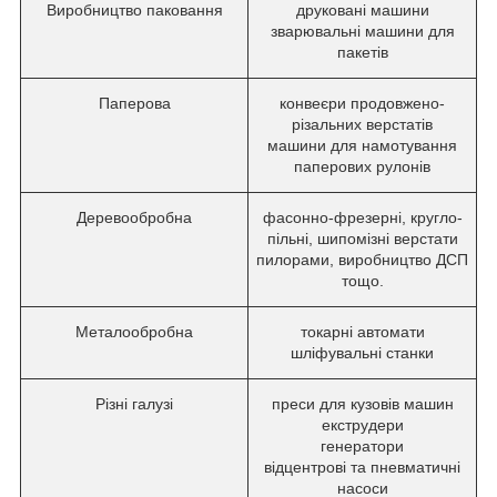
Виробництво паковання
друковані машини
зварювальні машини для
пакетів
Паперова
конвеєри продовжено-
різальних верстатів
машини для намотування
паперових рулонів
Деревообробна
фасонно-фрезерні, кругло-
пільні, шипомізні верстати
пилорами, виробництво ДСП
тощо.
Металообробна
токарні автомати
шліфувальні станки
Різні галузі
преси для кузовів машин
екструдери
генератори
відцентрові та пневматичні
насоси