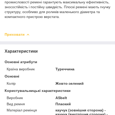
промисловості ремені гарантують максимальну ефективність,
зносостійкість і постійну швидкість. Плоскі ремені мають гнучку
структуру, особливо для роликів маленького діаметра та
компактного пристрою верстата.
Приховати
Характеристики
Основні атрибути
Країна виробник
Туреччина
Основні
Колір
Жовто-зелений
Користувальницькі характеристики
Виробник
ASbelt
Вид ремня
Плаский
Матеріал ремінця
каучук (зовнішня сторона) -
каучук (внутрішня сторона) -