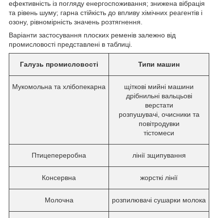
ефективність із погляду енергоспоживання; знижена вібрація
та рівень шуму; гарна стійкість до впливу хімічних реагентів і
озону, рівномірність значень розтягнення.
Варіанти застосування плоских ременів залежно від
промисловості представлені в таблиці.
Галузь промисловості
Типи машин
Мукомольна та хлібопекарна
щіткові мийні машини
дрібнильні вальцьові
верстати
розпушувачі, очисники та
повітродувки
тістомеси
Птицепереробна
лінії зщипування
Консервна
жорсткі лінії
Молочна
розпилювачі сушарки молока