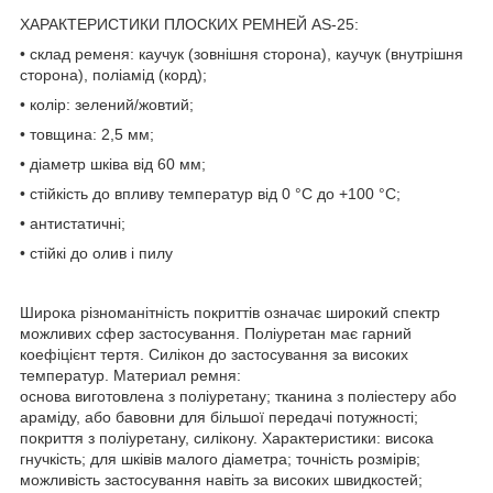
ХАРАКТЕРИСТИКИ ПЛОСКИХ РЕМНЕЙ AS-25:
• склад ременя: каучук (зовнішня сторона), каучук (внутрішня
сторона), поліамід (корд);
• колір: зелений/жовтий;
• товщина: 2,5 мм;
• діаметр шківа від 60 мм;
• стійкість до впливу температур від 0 °C до +100 °C;
• антистатичні;
• стійкі до олив і пилу
Широка різноманітність покриттів означає широкий спектр
можливих сфер застосування. Поліуретан має гарний
коефіцієнт тертя. Силікон до застосування за високих
температур. Материал ремня:
основа виготовлена з поліуретану; тканина з поліестеру або
араміду, або бавовни для більшої передачі потужності;
покриття з поліуретану, силікону. Характеристики: висока
гнучкість; для шківів малого діаметра; точність розмірів;
можливість застосування навіть за високих швидкостей;