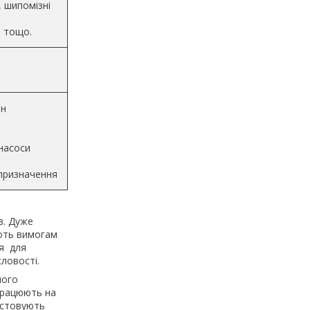
, шипомізні
 тощо.
ин
 насоси
призначення
ів. Дуже
ають вимогам
ся для
ловості.
ного
працюють на
истовують