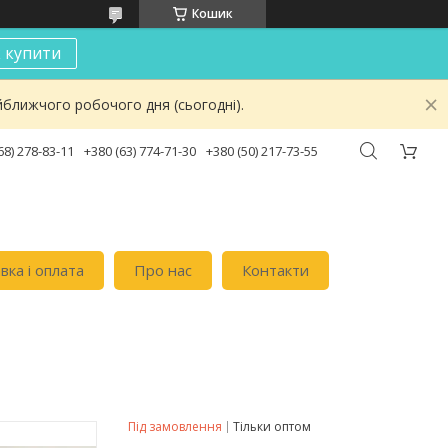
Кошик
к купити
йближчого робочого дня (сьогодні).
68) 278-83-11
+380 (63) 774-71-30
+380 (50) 217-73-55
вка i оплата
Про нас
Контакти
Під замовлення
Тільки оптом