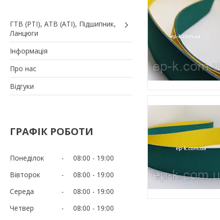
ГТВ (РТI), АТВ (АТI), Пiдшипник,
Ланцюги
Iнформація
Про нас
Вiдгуки
ГРАФІК РОБОТИ
Понеділок
08:00
19:00
Вівторок
08:00
19:00
Середа
08:00
19:00
Четвер
08:00
19:00