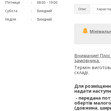
Пʼятниця
08:00
19:00
Опис
Характе
Субота
Вихідний
Неділя
Вихідний
Мінімаль
Внимание! Плос
замовника.
Термін виготовл
складі.
Для розміщення
надати наступн
- передана пот
обертів малого
(довжина, шири