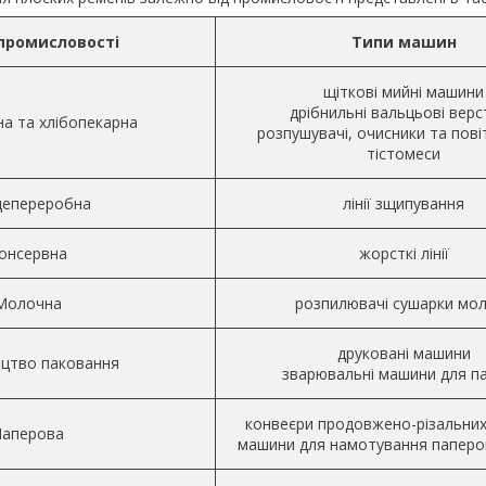
 промисловості
Типи машин
щіткові мийні машини
дрібнильні вальцьові вер
а та хлібопекарна
розпушувачі, очисники та пов
тістомеси
цепереробна
лінії зщипування
онсервна
жорсткі лінії
Молочна
розпилювачі сушарки мо
друковані машини
цтво паковання
зварювальні машини для па
конвеєри продовжено-різальних
Паперова
машини для намотування паперо