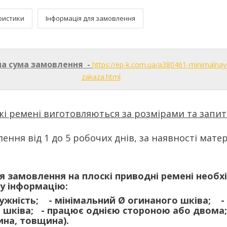
ристики
Інформація для замовлення
на сума замовлення -
https://ep-k.com.ua/a380461-minimaln
zakaza.html
кі ремені виготовляються за розмірами та запи
ення від 1 до 5 робочих днів, за наявності матер
 замовлення на плоскі приводні ремені необх
у інформацію:
ужність; - мінімальний Ø огинаного шківа; - 
 шківа; - працює однією стороною або двома;
на, товщина).