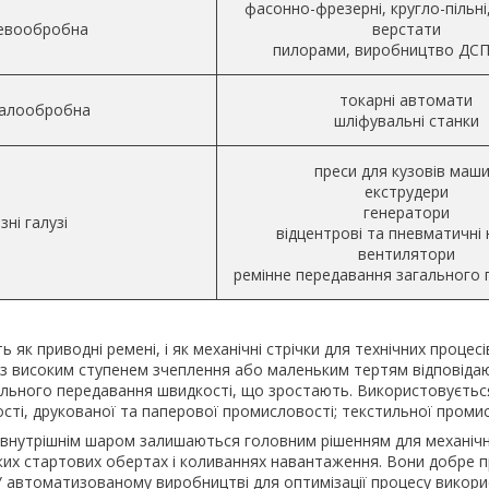
фасонно-фрезерні, кругло-пільні
евообробна
верстати
пилорами, виробництво ДСП
токарні автомати
алообробна
шліфувальні станки
преси для кузовів маш
екструдери
генератори
ізні галузі
відцентрові та пневматичні
вентилятори
ремінне передавання загального 
ь як приводні ремені, і як механічні стрічки для технічних процес
я з високим ступенем зчеплення або маленьким тертям відповід
більного передавання швидкості, що зростають. Використовуєть
ті, друкованої та паперової промисловості; текстильної промис
м внутрішнім шаром залишаються головним рішенням для механіч
ких стартових обертах і коливаннях навантаження. Вони добре 
 У автоматизованому виробництві для оптимізації процесу викор