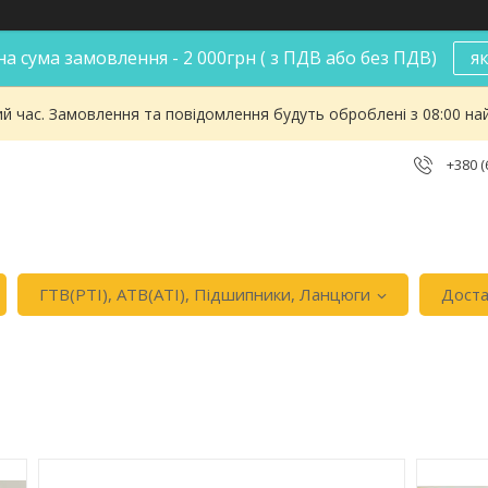
а сума замовлення - 2 000грн ( з ПДВ або без ПДВ)
я
ий час. Замовлення та повідомлення будуть оброблені з 08:00 на
+380 (
ГТВ(РТI), АТВ(АТI), Пiдшипники, Ланцюги
Доста