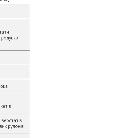
стати
ітродувки
лока
кетів
 верстатів
вих рулонів