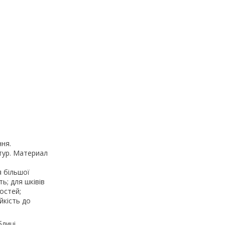
ня.
атур. Материал
я більшої
ь; для шківів
остей;
йкість до
лиці.