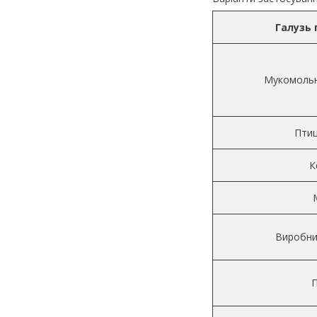
Галузь
Мукомольн
Пти
К
Виробни