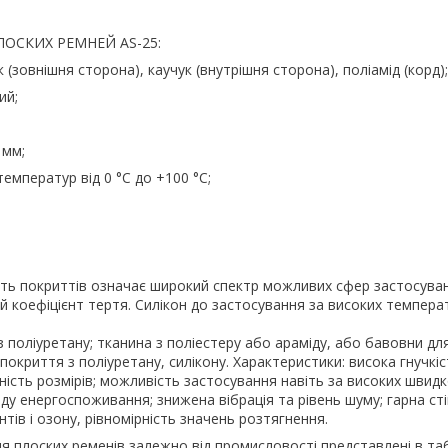
ОСКИХ РЕМНЕЙ AS-25:
к (зовнішня сторона), каучук (внутрішня сторона), поліамід (корд);
ий;
 мм;
 температур від 0 °C до +100 °C;
сть покриттів означає широкий спектр можливих сфер застосуван
й коефіцієнт тертя. Силікон до застосування за високих темпер
 поліуретану; тканина з поліестеру або араміду, або бавовни дл
покриття з поліуретану, силікону. Характеристики: висока гнучкіст
ність розмірів; можливість застосування навіть за високих швидк
яду енергоспоживання; знижена вібрація та рівень шуму; гарна сті
нтів і озону, рівномірність значень розтягнення.
я плоских ременів залежно від промисловості представлені в таб