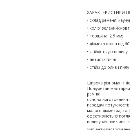
ХАРАКТЕРИСТИКИ ПЛ
• склад ременя: каучу
• колір: зелений/жовт
• товщина: 2,5 мм;
• діаметр шківа від 60
• стійкість до впливу
• антистатичні;
• стійкі до олив і пилу
Широка різноманітні
Поліуретан має гарни
ремня:
основа виготовлена з
передачі потужності; 
малого діаметра; точ
ефективність із погл
впливу хімічних реаге
Варіанти застосуванн