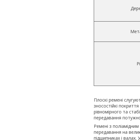
Дер
Мет
Р
Плоскі ремені слугуют
зносостійкі покритт
рівномірного та ста
передавання потужнос
Ремені з поліамідни
передавання на вели
підшипниках і валах.