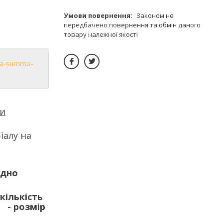
Законом не
передбачено повернення та обмін даного
товару належної якості
aya-summa-
ти
іалу на
ідно
кількість
 - розмір