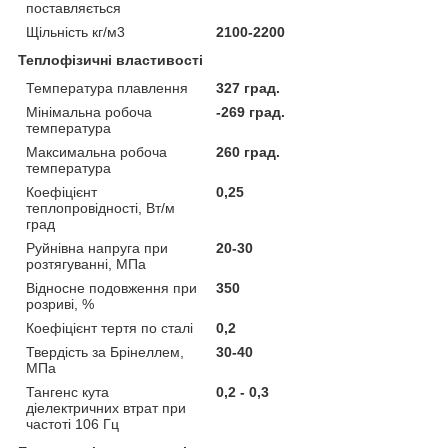
поставляється
Щільність кг/м3
2100-2200
Теплофізичні властивості
Температура плавлення
327 град.
Мінімальна робоча
-269 град.
температура
Максимальна робоча
260 град.
температура
Коефіцієнт
0,25
теплопровідності, Вт/м
град
Руйнівна напруга при
20-30
розтягуванні, МПа
Відносне подовження при
350
розриві, %
Коефіцієнт тертя по сталі
0,2
Твердість за Брінеллем,
30-40
МПа
Тангенс кута
0,2 - 0,3
діелектричних втрат при
частоті 106 Гц