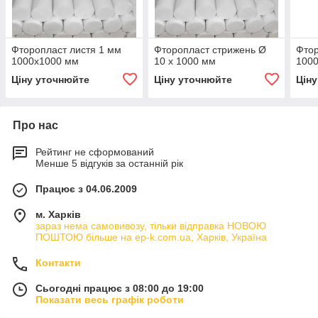
Фторопласт листя 1 мм
Фторопласт стрижень Ø
Фтор
1000х1000 мм
10 х 1000 мм
100
Ціну уточнюйте
Ціну уточнюйте
Цін
Про нас
Рейтинг не сформований
Менше 5 відгуків за останній рік
Працює з 04.06.2009
м. Харків
зараз нема самовивозу, тільки відправка НОВОЮ
ПОШТОЮ більше на ep-k.com.ua, Харків, Україна
Контакти
Сьогодні працює з 08:00 до 19:00
Показати весь графік роботи