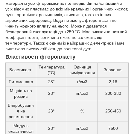
матеріал із усіх фторовмісних полімерів. Він найстійкіший з
усіх відомих пластмас до всіх мінеральних і органічних кислот,
лугів, органічних розчинників, окисників, газів та інших
агресивних середовищ. Вода не змочує фторопласт і не
чинить жодного впливу на нього. Може піддаватися
безперервній експлуатації до +250 °C. Має виключно низький
коефіцієнт тертя, величина якого не залежить від
температури. Також є одним із найкращих діелектриків і має
винятково високу стійкість до вольтової дуги.
Властивості фторопласту
Температура
Одиниця
Властивості
Значення
(°С)
вимірювання
Питома вага
23°
г/см3
2,18
Міцність на
23°
кг/см2
200-380
розрив
Випробуванн
я на
23°
%
250-450
розтягнення
Модуль
23°
кг/см2
7500
еластичності