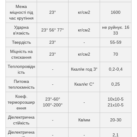
Межа
міцності під
23°
кг/см2
1600
час крутіння
Ударна
не руйнує. 16
23° 56° 77°
кг/см2
в'язкість
33
Твердість
23°
-
55-59
Міцність на
23°
кг/см2
70
стискання
Теплопровідн
-
Ккал/м год З°
0,2-0,4
ість
Питома
-
Ккал/кг С°
0,25
теплоємність
Коеф.
23°-60°
10х10-5
терморозшир
-
100°-200°
21х10-5
ення
Діелектрична
-
Кв/мм
20-30
стійкість
Діелектрична
-
-
2,1