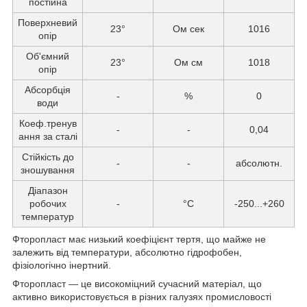
постійна
Поверхневий
23°
Ом сек
1016
опір
Об'ємний
23°
Ом см
1018
опір
Абсорбція
-
%
0
води
Коеф.тренув
-
-
0,04
ання за сталі
Стійкість до
-
-
абсолютн.
зношування
Діапазон
робочих
-
°C
-250...+260
температур
Фторопласт має низький коефіцієнт тертя, що майже не
залежить від температури, абсолютно гідрофобен,
фізіологічно інертний.
Фторопласт — це високоміцний сучасний матеріал, що
активно використовується в різних галузях промисловості