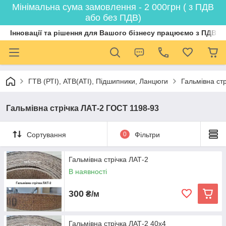
Мінімальна сума замовлення - 2 000грн ( з ПДВ
або без ПДВ)
Інновації та рішення для Вашого бізнесу працюємо з ПДВ
ГТВ (РТI), АТВ(АТI), Пiдшипники, Ланцюги
Гальмівна ст
Гальмівна стрічка ЛАТ-2 ГОСТ 1198-93
Сортування
0
Фільтри
Гальмівна стрічка ЛАТ-2
В наявності
300
₴/м
Гальмівна стрічка ЛАТ-2 40х4