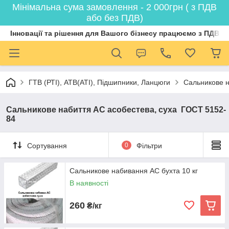
Мінімальна сума замовлення - 2 000грн ( з ПДВ
або без ПДВ)
Інновації та рішення для Вашого бізнесу працюємо з ПДВ
ГТВ (РТI), АТВ(АТI), Пiдшипники, Ланцюги
Сальникове н
Сальникове набиття АС асобестева, суха ГОСТ 5152-
84
Сортування
0
Фільтри
Сальникове набивання АС бухта 10 кг
В наявності
260
₴/кг