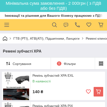
Мінімальна сума замовлення - 2 000грн ( з ПДВ
або без ПДВ)
Інновації та рішення для Вашого бізнесу працюємо з ПДВ
ГТВ (РТI), АТВ(АТI), Пiдшипники, Ланцюги
Ремені клинов
Ремені зубчасті ХРА
Сортування
0
Фільтри
Ремінь зубчастий ХРА EXL
В наявності
140
₴
Ремінь зубчастий ХРА PIX